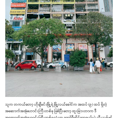
သူက တကယ်တော့ ဟိုချီမင်းမြို့ရဲ့ မြို့လယ်ခေါင်က အထပ် (၉) ထပ် ရှိတဲ့
အဆောက်အအုံဟောင်းကြီးတစ်ခု ဖြစ်ပြီးတော့ ထူးခြားတာက ဒီ
အဆောက်အအုံဟောင်းကြီးတစ်ခုလုံးက ကော်ဖီဆိုင်တွေချည်းပဲ သီးသန့်ဖွင့်