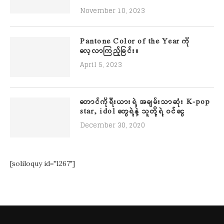
November 10, 2023
Pantone Color of the Year ကို
လေ့လာကြည့်ခြင်း။
April 5, 2023
တောင်ကိုရီးယားရဲ့ အချမ်းသာဆုံး K-pop
star, idol တွေရဲ့နဲ့ သူတို့ရဲ့ ဝင်ငွေ
December 30, 2020
[soliloquy id="1267"]