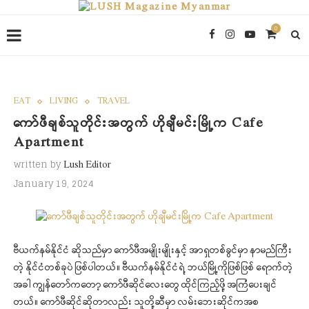
0
EAT
LIVING
TRAVEL
ကော်ဖီချစ်သူတိုင်းအတွက် ဟိုချီမင်းမြို့က Cafe
Apartment
written by
Lush Editor
January 19, 2024
ဗီယက်နမ်နိုင်ငံ ဆိုသည်မှာ ကော်ဖီအမျိုးမျိုးနှင့် အာရှတစ်ခွင်မှာ နာမည်ကြီး
တဲ့ နိုင်ငံတစ်ခုပဲ ဖြစ်ပါတယ်။ ဗီယက်နမ်နိုင်ငံရဲ့ ဘယ်မြို့ကိုဖြစ်ဖြစ် ရောက်တဲ့
အခါ ကျွန်တော်ကတော့ ကော်ဖီဆိုင်လေးတွေ ထိုင်ကြည့်ဖို့ အကြံပေးချင်
တယ်။ ကော်ဖီဆိုင်ဆိုတာလည်း သူတို့ဆီမှာ လမ်းဘေးဆိုင်ကအစ