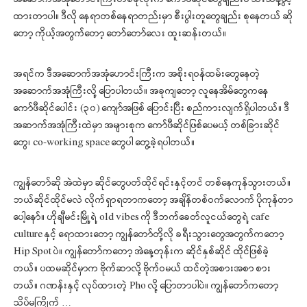
ထားတာပါ။ ဒီလို နေရာတစ်နေရာတည်းမှာ စီးပွါးတူတွေချည်း စုနေတယ် ဆို
တော့ ကိုယ့်အတွက်တော့ တော်တော်လေး ထူးဆန်းတယ်။
အရင်က ဒီအဆောက်အအုံဟောင်းကြီးက အစိုးရဝန်ထမ်းတွေနေတဲ့
အဆောက်အအုံကြီးလို့ ပြောပါတယ်။ အခုကျတော့ လူနေအိမ်တွေကနေ
ကော်ဖီဆိုင်ပေါင်း (၃၀) ကျော်အဖြစ် ပြောင်းပြီး စည်ကားလျက်ရှိပါတယ်။ ဒီ
အဆာက်အအုံကြီးထဲမှာ အများစုက ကော်ဖီဆိုင်ဖြစ်ပေမယ့် တစ်ခြားဆိုင်
တွေ၊ co-working space တွေပါ တွေ့ခဲ့ရပါတယ်။
ကျွန်တော်ဆို အဲထဲမှာ ဆိုင်တွေပတ်ထိုင်ရင်းနှင့်တင် တစ်နေကုန်သွားတယ်။
ဘယ်ဆိုင်ထိုင်မလဲ လိုက်ရှာရတာကတော့ အချိန်တစ်ဝက်လောက် ပိုကုန်တာ
ပေါ့နော်။ ဟိုချီမင်းမြို့ရဲ့ old vibes ကို ဒီဘက်ခေတ်လူငယ်တွေရဲ့ cafe
culture နှင့် ရောထားတော့ ကျွန်တော်တို့လို ခရီးသွားတွေအတွက်ကတော့
Hip Spot ပဲ။ ကျွန်တော်ကတော့ အဲနေ့တုန်းက ဆိုင်နှစ်ဆိုင် ထိုင်ဖြစ်ခဲ့
တယ်။ ပထမဆိုင်မှာက ဗိုက်ဆာလို့ ဗိုက်ဝမယ် ထင်တဲ့အစားအစာ စား
တယ်။ ဂဏန်းနှင့် လုပ်ထားတဲ့ Pho လို့ ပြောတာပါပဲ။ ကျွန်တော်ကတော့
သိပ်မကြိုက် …