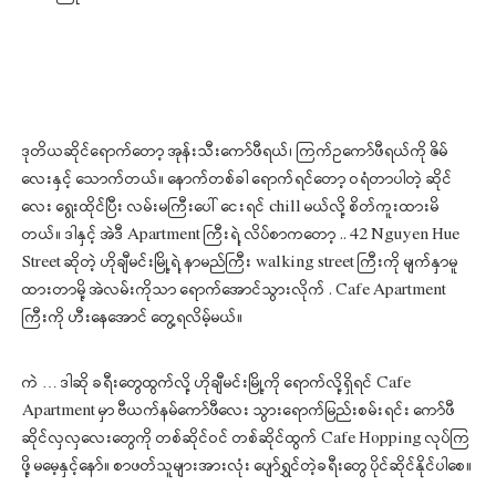
ဒုတိယဆိုင်ရောက်တော့ အုန်းသီးကော်ဖီရယ်၊ ကြက်ဥကော်ဖီရယ်ကို ဇိမ်
လေးနှင့် သောက်တယ်။ နောက်တစ်ခါ ရောက်ရင်တော့ ဝရံတာပါတဲ့ ဆိုင်
လေး ရွေးထိုင်ပြီး လမ်းမကြီးပေါ် ငေးရင် chill မယ်လို့ စိတ်ကူးထားမိ
တယ်။ ဒါနှင့် အဲဒီ Apartment ကြီးရဲ့ လိပ်စာကတော့ .. 42 Nguyen Hue
Street ဆိုတဲ့ ဟိုချီမင်းမြို့ရဲ့ နာမည်ကြီး walking street ကြီးကို မျက်နှာမူ
ထားတာမို့ အဲလမ်းကိုသာ ရောက်အောင်သွားလိုက် . Cafe Apartment
ကြီးကို ဟီးနေအောင် တွေ့ရလိမ့်မယ်။
ကဲ … ဒါဆို ခရီးတွေထွက်လို့ ဟိုချီမင်းမြို့ကို ရောက်လို့ရှိရင် Cafe
Apartment မှာ ဗီယက်နမ်ကော်ဖီလေး သွားရောက်မြည်းစမ်းရင်း ကော်ဖီ
ဆိုင်လှလှလေးတွေကို တစ်ဆိုင်ဝင် တစ်ဆိုင်ထွက် Cafe Hopping လုပ်ကြ
ဖို့ မမေ့နှင့်နော်။ စာဖတ်သူများအားလုံး ပျော်ရွှင်တဲ့ခရီးတွေ ပိုင်ဆိုင်နိုင်ပါစေ။