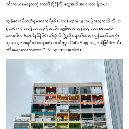
ကြီးကျယ်ခမ်းနားတဲ့ ကော်ဖီဆိုင်ကြီးတွေအထိ အစားစား ရှိတယ်။
ကျွန်တော် ဗီယက်နမ်ရောက်ပြီဆို Cafe Hopping လုပ်ဖို့ အတွက်ကို သီးသ
န့် တစ်ရက် အချိန်ပေးလေ့ ရှိတယ်။ ကျွန်တော် လွန်ခဲ့တဲ့ လေးနှစ်ကျော်
လောက်က ဗီယက်နမ်နိုင်ငံ၊ ဟိုချီမင်းမြို့ကို ရောက်တော့ ကျွန်တော် အရမ်း
သွားလေ့လာချင်တဲ့ နေရာလေး တစ်ခုမှာ Cafe Hopping လုပ်ဖြစ်ခဲ့တယ်။
အဲဒီနေရာလေးကတော့ Cafe Apartment ပါတဲ့။