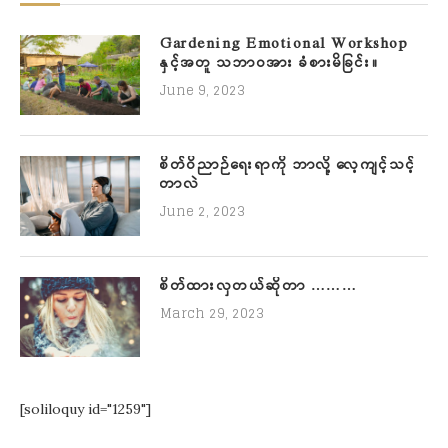
Gardening Emotional Workshop
နှင့်အတူ သဘာဝအား ခံစားမိခြင်း။
June 9, 2023
စိတ်ဝိညာဉ်ရေးရာကို ဘာလို့ လေ့ကျင့်သင့်
တာလဲ
June 2, 2023
စိတ်ထားလှတယ်ဆိုတာ ………
March 29, 2023
[soliloquy id="1259"]