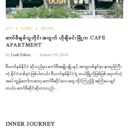
EAT
LIVING
TRAVEL
ကော်ဖီချစ်သူတိုင်းအတွက် ဟိုချီမင်းမြို့က CAFE
APARTMENT
by
Lush Editor
January 19, 2024
ဗီယက်နမ်နိုင်ငံ ဆိုသည်မှာ ကော်ဖီအမျိုးမျိုးနှင့် အာရှတစ်ခွင်မှာ နာမည်ကြီး
တဲ့ နိုင်ငံတစ်ခုပဲ ဖြစ်ပါတယ်။ ဗီယက်နမ်နိုင်ငံရဲ့ ဘယ်မြို့ကိုဖြစ်ဖြစ် ရောက်တဲ့
အခါ ကျွန်တော်ကတော့ ကော်ဖီဆိုင်လေးတွေ ထိုင်ကြည့်ဖို့ အကြံပေးချင်
တယ်။ ကော်ဖီဆိုင်ဆိုတာလည်း…
INNER JOURNEY