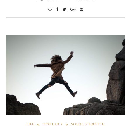
LIFE
LUSH DAILY
SOCIAL ETIQUETTE