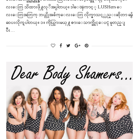
လးေတြ သိထားဖို႔လုိအပ္ပါတယ္။ ဒါေၾကာင့္ LUSHers ေ
လးေတြအတြက္ ဘယ္လိုအခ်က္ေလးေတြ လိုက္နာသင့္လည္းဆိုတာ မ်ွေ
ဝေပးလိုက္ရပါတယ္။ ၁။ ကိုယ္သြားမယ္႔ စားေသာက္ဆိုင္ေပၚ မူတည္ျ
ပီး…