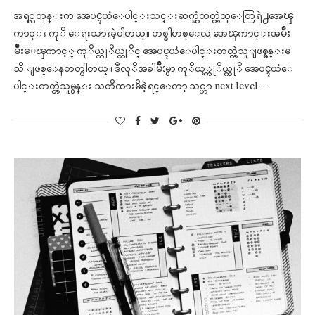
အရင္လတုန္းက အေပၚယံေပါင္းသင္းဆက္ဆံတတ္တဲ့သူေတြရဲ႕အေၾ
ကာင္း ကုိ ေရးသားခဲ့ပါတယ္။ တစ္ခါတစ္ေလ အေၾကာင္းအမ်ိဳး
မ်ိဳးေၾကာင့္ ကုိယ္ကုိယ္တုိင္ အေပၚယံေပါင္းတတ္တဲ့သူျဖစ္မွန္းမ
သိ ျဖစ္ေနတတ္ပါတယ္။ ဒီလုိအခါမ်ိဳးမွာ ကုိယ့္ကုိယ္ကုိ အေပၚယံေ
ပါင္းတတ္တဲ့သူမွန္း သတိထားမိခဲ့ရင္ေတာ့ သင္ဟာ next level…