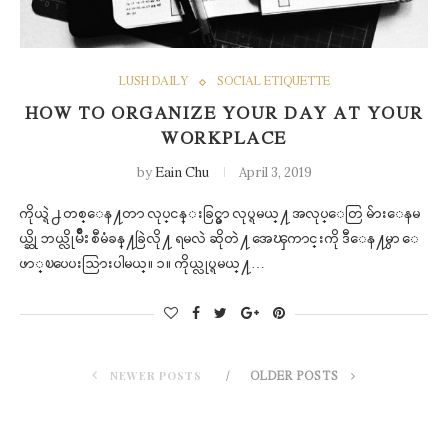
LUSH DAILY
SOCIAL ETIQUETTE
HOW TO ORGANIZE YOUR DAY AT YOUR
WORKPLACE
by
Eain Chu
April 3, 2019
ကိုယ္ရဲ႕ တစ္ေန႔တာ လုပ္ငန္းခြင္မွာ လုပ္ရမယ္႔ အလုပ္ေတြ မ်ားေနမ
ယ္ဆို ဘယ္လိုမ်ိဳး စီမံခန္႔ခြဲလို႔ ရမလဲ ဆိုတဲ႔ အေၾကာင္းကို ဒီေန႔မွာ ေ
ဖာ္ၿပေပးသြားပါမယ္။ ၁။ ကိုယ္လုပ္ရမယ္႔…
NEWER POSTS
OLDER POSTS