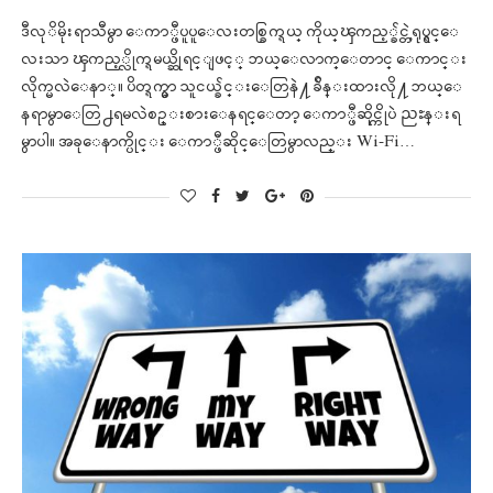
ဒီလုိမိုးရာသီမွာ ေကာ္ဖီပူပူေလးတစ္ခြက္ရယ္ ကိုယ္ၾကည့္ခ်င္တဲ့ရုပ္ရွင္ေ
လးသာ ၾကည့္လိုက္ရမယ္ဆိုရင္ျဖင့္ ဘယ္ေလာက္ေတာင္ ေကာင္း
လိုက္မလဲေနာ္။ ပိတ္ရက္မွာ သူငယ္ခ်င္းေတြနဲ႔ ခ်ိန္းထားလို႔ ဘယ္ေ
နရာမွာေတြ႕ရမလဲစဥ္းစားေနရင္ေတာ့ ေကာ္ဖီဆိုင္ကိုပဲ ညႊန္းရ
မွာပါ။ အခုေနာက္ပိုင္း ေကာ္ဖီဆိုင္ေတြမွာလည္း Wi-Fi…