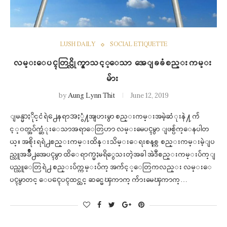
LUSH DAILY
SOCIAL ETIQUETTE
လမ္းေပၚတြင္လိုက္နာသင့္ေသာ အေျခခံစည္းကမ္း
မ်ား
by
Aung Lynn Thit
June 12, 2019
ျမန္မာႏိုင္ငံရဲ႕ေနရာအႏွံ႔အျပားမွာ စည္းကမ္းအမဲ့ဆံုးနဲ႔ က်
င့္၀တ္အပ်က္ဆံုးေသာအရာေတြဟာ လမ္းမေပၚမွာ ျဖစ္ပ်က္ေနပါတ
ယ္။ အစိုးရရဲ႕စည္းကမ္းထိန္းသိမ္းေရးစနစ္က စည္းကမ္းမဲ့ျပ
ည္သူအခ်ိဳ႕အေပၚမွာ ထိေရာက္မႈမရိွေသးတဲ့အခါ အဲဒီစည္းကမ္းပ်က္ျ
ပည္သူေတြရဲ႕ စည္းပ်က္ကမ္းပ်က္ အက်င့္ေတြကလည္း လမ္းေ
ပၚမွာတင္ ေပၚေပၚထင္ထင္ ဆင္မေၾကာက္ က်ားမေၾကာက္…