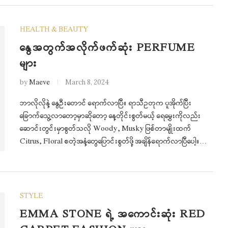
HEALTH & BEAUTY
နွေအတွက်အလိုက်ဖက်ဆုံး PERFUME
များ
by
Maeve
March 8, 2024
ဘာလိုလိုနဲ့ နွေဦးတောင် ရောက်လာပြီ။ ရာသီဥတုက ပူအိုက်ပြီး
ခြောက်သွေ့လာတော့မှာဆိုတော့ နေ့တိုင်းစွတ်မယ့် ရေမွှေးကိုလည်း
ဆောင်းတွင်းမှာစွတ်သလို Woody, Musky ဖြစ်တာမျိုးထက်
Citrus, Floral စတဲ့အနံ့တွေ‌ပြောင်းစွတ်ဖို့ အချိန်ရောက်လာပြီပေါ့။…
STYLE
EMMA STONE ရဲ့ အကောင်းဆုံး RED