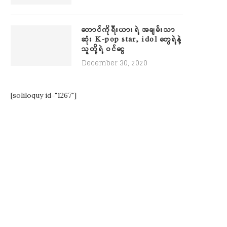
တောင်ကိုရီးယားရဲ့ အချမ်းသာ
ဆုံး K-pop star, idol တွေရဲ့နဲ့
သူတို့ရဲ့ ဝင်ငွေ
December 30, 2020
[soliloquy id="1267"]