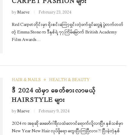
CARPET FASHION များ
by
Maeve
February 23, 2024
Red Carpet တိုင်းမှာ ရိုးစင်းကြော့ရှင်းတဲ့ဖက်ရှင်တွေနဲ့ ပွဲတက်တတ်
တဲ့ Emma Stone က ဒီနှစ်ရဲ့ ၇၇ ကြိမ်မြောက် British Academy
Film Awards…
HAIR & NAILS
HEALTH & BEAUTY
ဒီ 2024 ထဲမှာ ခေတ်စားလာမယ့်
HAIRSTYLE များ
by
Maeve
February 9, 2024
2024 က အခုဆို ဖေဖော်ဂါရီလထဲတောင်ရောက်လို့လာပြီ။ နှစ်သစ်မှာ
New Year New Hair လုပ်ဖို့ရော တွေးပြီးကြပြီလား?! ပြီးခဲ့တဲ့နှစ်