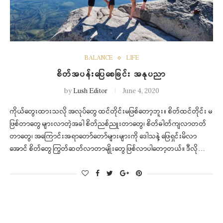
BALANCE
LIFE
စိတ်အပန်းပြေစေခြင်း အနုပညာ
by
Lush Editor
June 4, 2020
ကိုယ်တွေးထားသလို အလုပ်တွေ ထင်တိုင်းမဖြစ်တော့ဘူး။ စိတ်ထင်တိုင်း မ
ဖြစ်တာတွေ များလာတဲ့အခါ စိတ်ညစ်ညူးတာတွေ၊ စိတ်ဓါတ်ကျလာတတ်
တာတွေ၊ အကြောင်းအရာတော်တော်များများကို ဒေါသနဲ့ ဖြေရှင်းမိလာ
အောင် စိတ်တွေ ကြွတ်ဆတ်လာတာမျိုးတွေ ဖြစ်လာပါတော့တယ်။ ဒီလို…