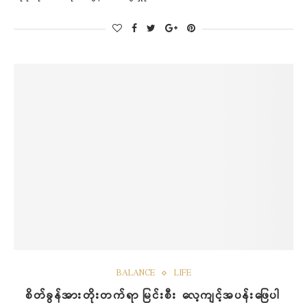
BALANCE
LIFE
စိတ်ခွန်အားတိုးတက်ရာ မြင်းစီး လေ့ကျင့်အပန်းဖြေပါ