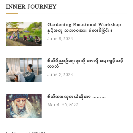
INNER JOURNEY
Gardening Emotional Workshop
နှင့်အတူ သဘာဝအား ခံစားမိခြင်း။
June 9, 2023
စိတ်ဝိညာဉ်ရေးရာကို ဘာလို့ လေ့ကျင့်သင့်
တာလဲ
June 2, 2023
စိတ်ထားလှတယ်ဆိုတာ ………
March 29, 2023