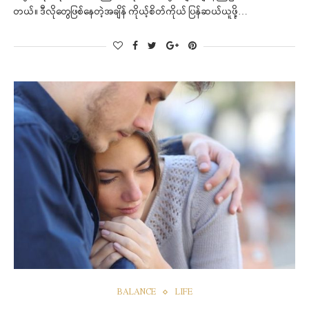
တယ်။ ဒီလိုတွေဖြစ်နေတဲ့အချိန် ကိုယ့်စိတ်ကိုယ် ပြန်ဆယ်ယူဖို့…
BALANCE
LIFE