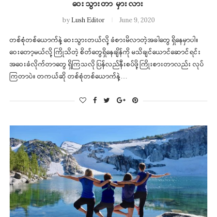
ဝေးသွားတာ မှားလား
by
Lush Editor
June 9, 2020
တစ်စုံတစ်ယောက်နဲ့ ဝေးသွားတယ်လို့ ခံစားမိလာတဲ့အခါတွေ ရှိနေမှာပါ။
ဝေးတော့မယ်လို့ ကြိုသိတဲ့ စိတ်တွေရှိနေချိန်ကို မသိချင်ယောင်ဆောင်ရင်း
အဝေးခံလိုက်တာတွေ ရှိကြသလို ပြန်လည်နီးစပ်ဖို့ ကြိုးစားတာလည်း လုပ်
ကြတာပဲ။ တကယ်ဆို တစ်စုံတစ်ယောက်နဲ့…