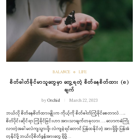
BALANCE
LIFE
စိတ်ဓါတ်ခိုင်မာသူတွေမှာ တွေ့ရတဲ့ စိတ်နေစိတ်ထား (၈)
ချက်
by
Orchid
March 22, 2023
ဘယ်လို စိတ်နေစိတ်ထားမျိုးက ကိုယ့်ကို စိတ်ဓါတ်ကြံ့ခိုင်စေတာလဲ…..
စိတ်ပိုင်းဆိုင်ရာ ကြံ့ခိုင်ခြင်းဟာ အားသာချက်တခုလား…. လောကဓံကြုံ
လာတဲ့အခါ မလဲကျသွားဖို့၊ လဲကျခဲ့ရင်တောင် ပြန်ထနိုင်တဲ့ အားရှိဖို့၊ ပြန်အံ
တုနိုင်ဖို့ ဘယ်လိုစိတ်ခွန်အားတွေ ရှိဖို့…