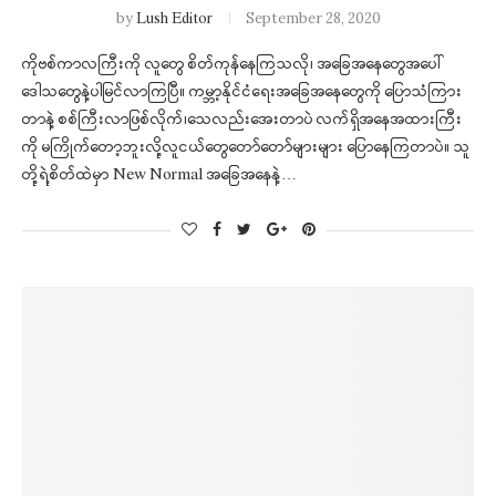
by
Lush Editor
September 28, 2020
ကိုဗစ်ကာလကြီးကို လူတွေ စိတ်ကုန်နေကြသလို၊ အခြေအနေတွေအပေါ်
ဒေါသတွေနဲ့ပါမြင်လာကြပြီ။ ကမ္ဘာ့နိုင်ငံရေးအခြေအနေတွေကို ပြောသံကြား
တာနဲ့ စစ်ကြီးလာဖြစ်လိုက်၊ သေလည်းအေးတာပဲ လက်ရှိအနေအထားကြီး
ကို မကြိုက်တော့ဘူးလို့လူငယ်တွေတော်တော်များများ ပြောနေကြတာပဲ။ သူ
တို့ရဲ့စိတ်ထဲမှာ New Normal အခြေအနေနဲ့…