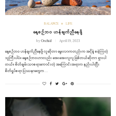
BALANCE
LIFE
နေ့စဉ်ဘဝ ဟန်ချက်ညီနေဖို့
by
Orchid
April 19, 2023
နေ့စဉ်ဘဝ ဟန်ချက်ညီနေဖို့ လူဆိုတာ မွေးလာကတည်းက အငိုနဲ့ စခဲ့ကြတဲ့
သူကြီးပါပဲ။ နေ့စဉ်ဘဝဟာလည်း အေးအေးလူလူ ဖြစ်တယ်ဆိုတာ ရှားပါ
တယ်။ စိတ်ချမ်းသာစရာကောင်းတဲ့ အကြောင်းအရာက နည်းပါးပြီး
စိတ်ရှုပ်စရာ ပြဿနာတွေက…