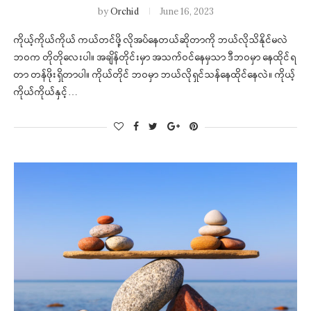
by
Orchid
June 16, 2023
ကိုယ့်ကိုယ်ကိုယ် ကယ်တင်ဖို့ လိုအပ်နေတယ်ဆိုတာကို ဘယ်လိုသိနိုင်မလဲ
ဘဝက တိုတိုလေးပါ။ အချိန်တိုင်းမှာ အသက်ဝင်နေမှသာ ဒီဘဝမှာ နေထိုင်ရ
တာ တန်ဖိုးရှိတာပါ။ ကိုယ်တိုင် ဘဝမှာ ဘယ်လိုရှင်သန်နေထိုင်နေလဲ။ ကိုယ့်
ကိုယ်ကိုယ်နှင့်…