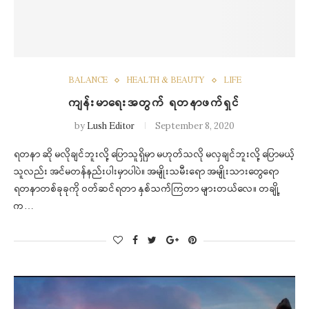
BALANCE
HEALTH & BEAUTY
LIFE
ကျန်းမာရေးအတွက် ရတနာဖက်ရှင်
by
Lush Editor
September 8, 2020
ရတနာ ဆို မလိုချင်ဘူးလို့ ပြောသူရှိမှာ မဟုတ်သလို မလှချင်ဘူးလို့ ပြောမယ့်
သူလည်း အင်မတန်နည်းပါးမှာပါပဲ။ အမျိုးသမီးရော အမျိုးသားတွေရော
ရတနာတစ်ခုခုကို ဝတ်ဆင်ရတာ နှစ်သက်ကြတာ များတယ်လေ။ တချို့
က…