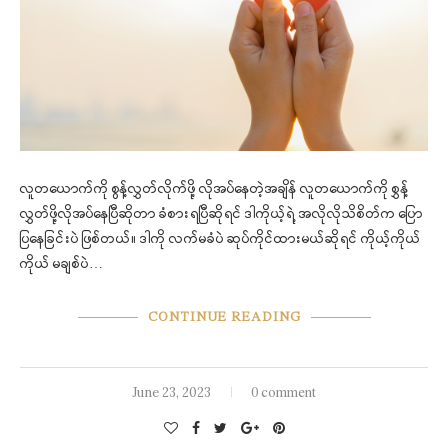
လူတယောက်ကို စွန့်လွှတ်လိုက်ဖို့ လိုအပ်နေတဲ့အချိန် လူတယောက်ကို စွှန့်
လွှတ်ဖို့လိုအပ်နေပြီဆိုတာ ခံစားရပြီဆိုရင် ဒါကိုယ့်ရဲ့ အလိုလိုသိစိတ်က ပြော
ပြနေခြင်းပဲ ဖြစ်တယ်။ ဒါကို လက်မခံပဲ ဆုပ်ကိုင်ထားမယ်ဆိုရင် ကိုယ့်ကိုယ်
ကိုယ် မချစ်ပဲ…
CONTINUE READING
June 23, 2023
0 comment