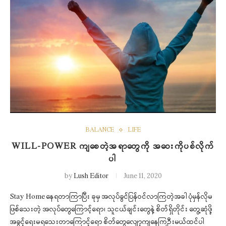
BALANCE
LIFE
WILL-POWER ကျစေတဲ့အရာတွေကို အဝေးကိုပစ်လိုက်
ပါ
by
Lush Editor
June 11, 2020
Stay Home နေရတာကြာပြီး ခုမှ အလုပ်ခွင်ပြန်ဝင်လာကြတဲ့အခါ ပုံမှန်လိုမ
ဖြစ်သေးတဲ့ အလုပ်တွေကြောင့်ရော၊ သူငယ်ချင်းတွေနဲ့ စိတ်ရှိတိုင်း တွေ့ဆုံဖို့
အခွင့်ရေးမရသေးတာကြောင့်ရော စိတ်တွေလျော့ကျနေကြဦးမယ်ထင်ပါ