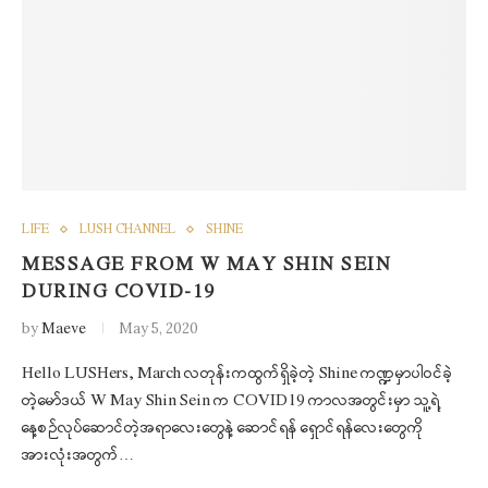
LIFE
LUSH CHANNEL
SHINE
MESSAGE FROM W MAY SHIN SEIN
DURING COVID-19
by
Maeve
May 5, 2020
Hello LUSHers, March လတုန်းကထွက်ရှိခဲ့တဲ့ Shine ကဏ္ဍမှာပါဝင်ခဲ့
တဲ့မော်ဒယ် W May Shin Sein က COVID19 ကာလအတွင်းမှာ သူ့ရဲ့
နေ့စဉ်လုပ်ဆောင်တဲ့အရာလေးတွေနဲ့ ဆောင်ရန် ရှောင်ရန်လေးတွေကို
အားလုံးအတွက်…