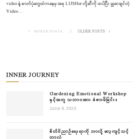
video နဲ့ ဓာတ်ပုံတွေထဲကနေမှ အခု LUSHer တို့ဆီကို ထပ်ပြီး မျှဝေချင်တဲ့
Video…
NEWER POSTS
OLDER POSTS
INNER JOURNEY
Gardening Emotional Workshop
နှင့်အတူ သဘာဝအား ခံစားမိခြင်း။
June 9, 2023
စိတ်ဝိညာဉ်ရေးရာကို ဘာလို့ လေ့ကျင့်သင့်
တာလဲ