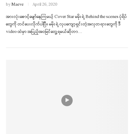
by
Maeve
April 26, 2020
အားလုံးစောင့်မျော်နေကြမယ့် Cover Star မမိုးရဲ့ Behind the scenes ပုံရိပ်
တွေကို တင်ပေးလိုက်ပါပြီ။ မမိုးရဲ့ လှပကျော့ရှင်းတဲ့အလှတရားတွေကို ဒီ
video ထဲမှာ အပြည့်အဝမြင်တွေ့ရမယ်ဆိုတာ…