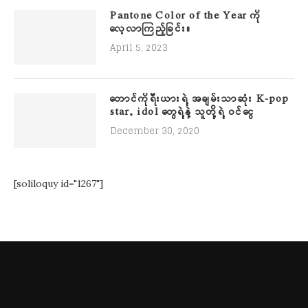
Pantone Color of the Year ကို
လေ့လာကြည့်ခြင်း။
April 5, 2023
တောင်ကိုရီးယားရဲ့ အချမ်းသာဆုံး K-pop
star, idol တွေရဲ့နဲ့ သူတို့ရဲ့ ဝင်ငွေ
December 30, 2020
[soliloquy id="1267"]