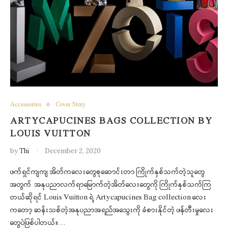
Accessories
Cover Story
ARTYCAPUCINES BAGS COLLECTION BY
LOUIS VUITTON
by
Thi
December 2, 2020
ဖက်ရှင်ကျကျ အိတ်ကလေးတွေစုဆောင်းတာ ကြိုက်နှစ်သက်တဲ့သူတွေ
အတွက် အနုပညာလက်ရာမြောက်တဲ့အိတ်လေးတွေကို ကြိုက်နှစ်သက်ကြ
တယ်ဆိုရင် Louis Vuitton ရဲ့ Artycapucines Bag collection လေး
ကတော့ ဆန်းသစ်တဲ့အနုပညာအရည်အသွေးကို ခံစားနိုင်တဲ့ ဖန်တီးမှုလေး
တွေပဲဖြစ်ပါတယ်။…