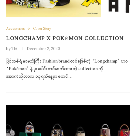
Accessories
Cover Story
LONGCHAMP X POKÉMON COLLECTION
by
Thi
December 2, 2020
ပြင်သစ်ရဲ့ နာမည်ကြီး Fashion brand တစ်ခုဖြစ်တဲ့ “Longchamp” ဟာ
“Pokémon” နဲ့ ပူးပေါင်းတင်ဆက်ထားတဲ့ collection ကို
အောက်တိုဘာလ ၁၃ရက်နေ့မှာ စတင်…