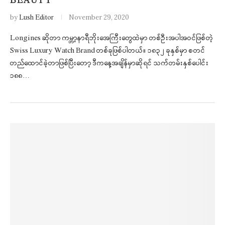
BEAUTY
by
Lush Editor
November 29, 2020
Longines ဆိုတာ ကမ္ဘာ့နာရီဘိုးအေကြီးတွေထဲမှာ တစ်ဦးအပါအဝင်ဖြစ်တဲ့
Swiss Luxury Watch Brand တစ်ခုဖြစ်ပါတယ်။ ၁၈၃၂ ခုနှစ်မှာ စတင်
တည်ထောင်ခဲ့တာဖြစ်ပြီးတော့ ဒီကနေ့အချိန်မှာဆိုရင် သက်တမ်းနှစ်ပေါင်း
၁၈၈…