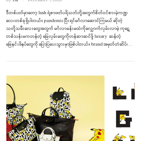
Thi
ဒီတစ်ပတ်မှာတော့ lush ရဲ့စာဖတ်ပရိသတ်တို့အတွက်စိတ်ဝင်စားမဲ့ကဏ္ဍ
လေးတစ်ခုရှိပါတယ်။ pandemic ပြီးရင်မင်္ဂလာဆောင်ကြမယ် ဆိုတဲ့
သတို့သမီးလေးတွေအတွက် မင်္ဂလာခန်းမထဲကိုလျှောက်လှမ်းလာမဲ့ ကုဋေ
တစ်သန်းမကတန်တဲ့ ခြေလှမ်းတွေကိုတန်ဆာဆင်ဖို့ luxury ဆန်တဲ့
ခြေနင်းဖိနပ်တွေကို ပြောပြပေးသွားမှာဖြစ်ပါတယ်။ brand အမှတ်တံဆိပ်၊…