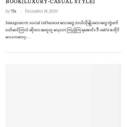
BOOK(LUXURY-CASUAL STYLE)
by
Thi
December 18, 2020
Instagram က social influencer လေးတွေ ဘယ်လိုမျိုးလေးတွေ တွဲဖက်
ဝတ်ဆင်ကြလဲ ဆိုတာ အတူတူ လေ့လာ ကြည့်ကြရအောင်။ ဒီ outfit စတိုင်
လေးကတော့…