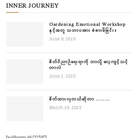
INNER JOURNEY
Gardening Emotional Workshop
နှင့်အတူ သဘာဝအား ခံစားမိခြင်း။
June 9, 2023
စိတ်ဝိညာဉ်ရေးရာကို ဘာလို့ လေ့ကျင့်သင့်
တာလဲ
June 2, 2023
စိတ်ထားလှတယ်ဆိုတာ ………
March 29, 2023
[soliloquy id="1259"]