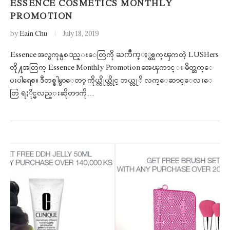
ESSENCE COSMETICS MONTHLY
PROMOTION
by
Eain Chu
July 18, 2019
Essence အလွကုန္ပစၥည္းေတြကို ႀကိဳက္ႏွစ္သက္ၾကတဲ့ LUSHers
တို႔အတြက္ Essence Monthly Promotion အေၾကာင္း မိတ္ဆက္ေ
ပးပါရေစ။ ဒီတစ္ခါမွာေတာ့ ကိုယ္ကိုယ္တိုင္ ဘယ္လုိ လက္ေဆာင္ေလးေ
တြ ရႏိုင္မလည္းဆိုတာကို…