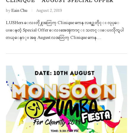
CLINIQUE – AUGUST SPECIAL OFFER
by
Eain Chu
August 2, 2019
LUSHers ေလးတို႔အတြက္ Clinique ကေန လစဥ္လတိုင္း လုပ္ေ
ပးေနတဲ့ Special Offer ေလးအေၾကာင္း သတင္းေပးလိုက္ရပါ
တယ္ေနာ္။ အခု August လအတြက္ Clinique ကေန…