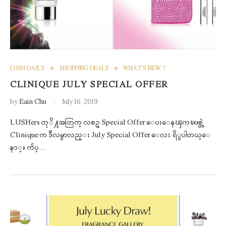
LUSH DAILY
SHOPPING DEALS
WHAT'S NEW ?
CLINIQUE JULY SPECIAL OFFER
by
Eain Chu
July 16, 2019
LUSHers တုိ႔အတြက္ လစဥ္ Special Offer ေပးေနၾကၿဖစ္တဲ့
Clinique က ဒီလမွာလည္း July Special Offer ေလး ရိွပါတယ္ေ
နာ္။ က်ပ္…