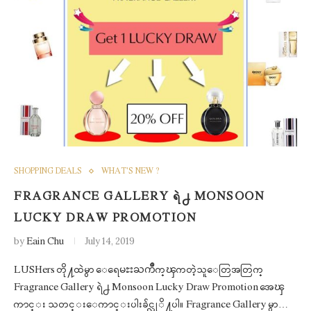
SHOPPING DEALS
WHAT'S NEW ?
FRAGRANCE GALLERY ရဲ႕ MONSOON
LUCKY DRAW PROMOTION
by
Eain Chu
July 14, 2019
LUSHers တို႔ထဲမွာ ေရေမႊးႀကိဳက္ၾကတဲ့သူေတြအတြက္
Fragrance Gallery ရဲ႕ Monsoon Lucky Draw Promotion အေၾ
ကာင္း သတင္းေကာင္းပါးခ်င္လုိ႔ပါ။ Fragrance Gallery မွာ…