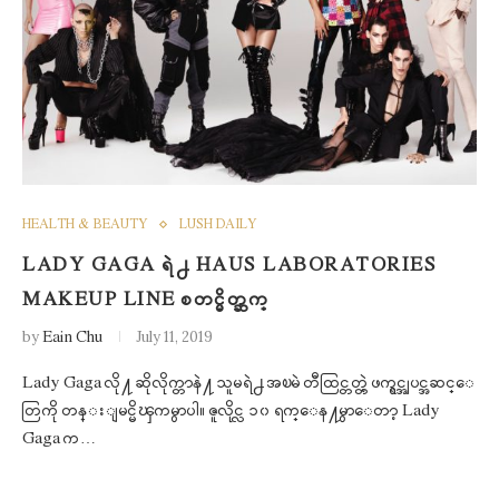
HEALTH & BEAUTY
LUSH DAILY
LADY GAGA ရဲ႕ HAUS LABORATORIES
MAKEUP LINE စတင္မိတ္ဆက္
by
Eain Chu
July 11, 2019
Lady Gaga လို႔ ဆိုလိုက္တာနဲ႔ သူမရဲ႕ အၿမဲ တီထြင္တတ္တဲ့ ဖက္ရွင္အျပင္အဆင္ေ
တြကို တန္းျမင္မိၾကမွာပါ။ ဇူလိုင္လ ၁၀ ရက္ေန႔မွာေတာ့ Lady
Gaga က…