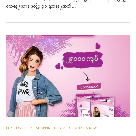
ရက္ေန႔ကေန ဇူလိုင္လ ၃၁ ရက္ေန႔အထိ…
LUSH DAILY
SHOPPING DEALS
WHAT'S NEW ?