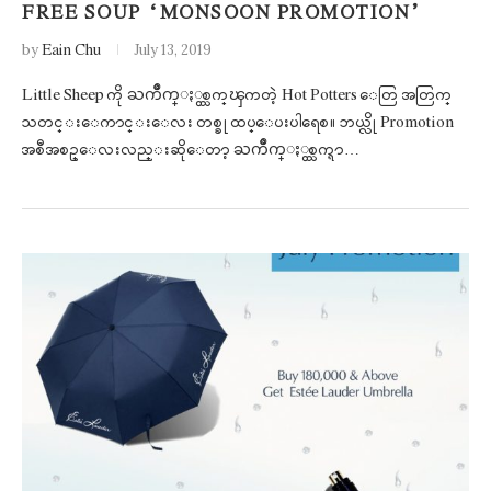
FREE SOUP “MONSOON PROMOTION”
by
Eain Chu
July 13, 2019
Little Sheep ကို ႀကိဳက္ႏွစ္သက္ၾကတဲ့ Hot Potters ေတြ အတြက္
သတင္းေကာင္းေလး တစ္ခု ထပ္ေပးပါရေစ။ ဘယ္လို Promotion
အစီအစဥ္ေလးလည္းဆိုေတာ့ ႀကိဳက္ႏွစ္သက္ရာ…