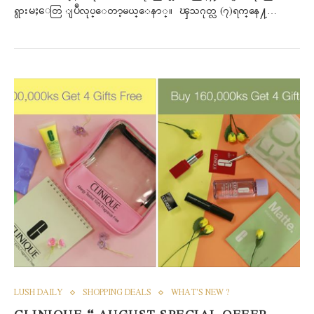
ရွားမႈေတြ ျပဳလုပ္ေတာ့မယ္ေနာ္။ ၾသဂုတ္လ (၇)ရက္ေန႔…
LUSH DAILY
SHOPPING DEALS
WHAT'S NEW ?