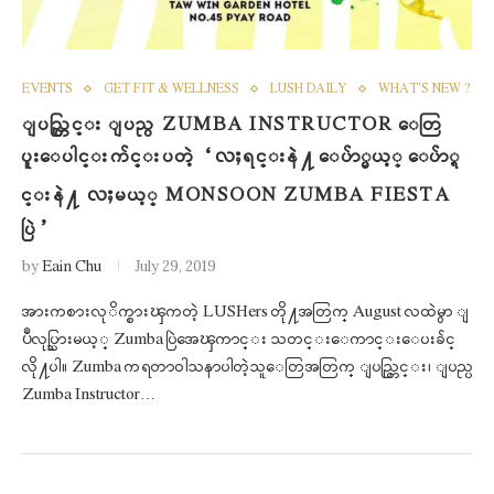
EVENTS
GET FIT & WELLNESS
LUSH DAILY
WHAT'S NEW ?
ျပည္တြင္း ျပည္ပ ZUMBA INSTRUCTOR ေတြ
ပူးေပါင္းက်င္းပတဲ့ “လႈရင္းနဲ႔ ေပ်ာ္မယ့္ ေပ်ာ္ရ
င္းနဲ႔ လႈမယ့္ MONSOON ZUMBA FIESTA
ပြဲ”
by
Eain Chu
July 29, 2019
အားကစားလုိက္စားၾကတဲ့ LUSHers တို႔အတြက္ August လထဲမွာ ျ
ပဳလုပ္သြားမယ့္ Zumba ပြဲအေၾကာင္း သတင္းေကာင္းေပးခ်င္
လို႔ပါ။ Zumba ကရတာဝါသနာပါတဲ့သူေတြအတြက္ ျပည္တြင္း၊ ျပည္ပ
Zumba Instructor…