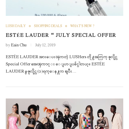
LUSH DAILY
SHOPPING DEALS
WHAT'S NEW ?
ESTÉE LAUDER – JULY SPECIAL OFFER
by
Eain Chu
July 12, 2019
ESTÉE LAUDER အားေပးၾကတဲ့ LUSHers တို႔အတြက္ ဇူလိုင္လ
Special Offer အေၾကာင္း ေျပာျပခ်င္ပါတယ္။ ESTÉE
LAUDER မွ ဇူလိုင္လ(၁)ရက္ေန႔က စျပီး…