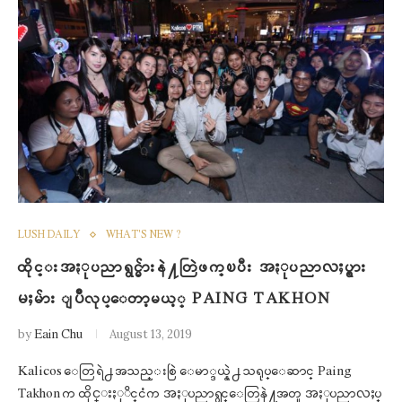
LUSH DAILY
WHAT'S NEW ?
ထိုင္းအႏုပညာရွင္မ်ားနဲ႔တြဲဖက္ၿပီး အႏုပညာလႈပ္ရွား
မႈမ်ား ျပဳလုပ္ေတာ့မယ့္ PAING TAKHON
by
Eain Chu
August 13, 2019
Kalicos ေတြရဲ႕ အသည္းစြဲ ေမာ္ဒယ္နဲ႕ သရုပ္ေဆာင္ Paing
Takhon က ထိုင္းႏုိင္ငံက အႏုပညာရွင္ေတြနဲ႔အတူ အႏုပညာလႈပ္