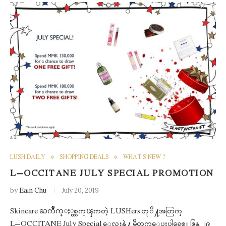
LUSH DAILY
SHOPPING DEALS
WHAT'S NEW ?
L’OCCITANE JULY SPECIAL PROMOTION
by
Eain Chu
July 20, 2019
Skincare ႀကိဳက္ႏွစ္သက္ၾကတဲ့ LUSHers တုိ႔အတြက္
L’OCCITANE July Special ေလးနဲ႔ မိတ္ဆက္ေပးပါရေစ။ ဇြန္လ ၂၉