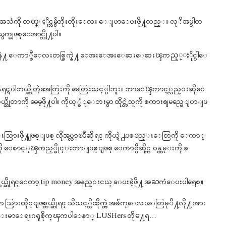
ွရင္ အသံကို တတ္ႏိုင္သမ်ွတိုးတိုးေလး ေျပာေပးဖို႔လည္း လုိအပ္ပါတ
မျဖစ္ေအာင္လို႔ပါ။
ၾကပ္ေလးနဲ႔ ေကာ္ဖီေလးတစ္ခြက္နဲ႔ ေအးေအးေဆးေဆးၾကည့္ႏိုင္ပါေ
ျပေနရင္ရပါတယ္ဆိုတဲ့အေတြးကို မေတြးသင့္ပါဘူး။ ဘာေၾကာင့္လည္းဆိုေ
တာကို မေမ့ဖို႔ပါ။ ကိုယ့္ခံုေဘးမွာ ထိုင္တဲ့သူကို စကားစျမည္မေျပာျဖ
န္းသြားဖို႔ျဖစ္ျဖစ္ လိုအပ္လာၿပီဆိုရင္ ကိုယ္ရဲ႕ပစၥည္းေတြကို ေကာ္
ကို ေစာင့္ၾကည့္ခိုင္းတာျဖစ္ျဖစ္ ေကာ္ဖီဆိုင္က ဝန္ထမ္းကို ခ
္ျဖစ္တယ္ဆိုရင္ေတာ့ tip money အနည္းငယ္ ေပးခဲ့ဖို႔ အႀကံေပးပါရေစ။
သြားထိုင္ျဖစ္တယ္ဆိုရင္ သိသင့္သိထိုက္တဲ့ အခ်က္ေလးေတြမုိ႔လို႔ အား
 က်န္းမာေရးဂရုစိုက္ၾကပါေနာ္ LUSHers တို႔ေရ…