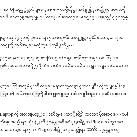
ၾကည့္ခ်င္တာပဲျဖစ္ျဖစ္ ေကာ္ဖီဆိုင္မွာ အခ်ိန္ကုန္ဆံုးမယ္ဆိုရင္ ေကာ္ဖီ
ွာျပီးေတာ့မွ အလုပ္လုပ္သင့္ပါတယ္။ ဒါကေတာ့ ေစာင့္ထိန္းရမည့္က်င့္ဝတ္တစ္
ကိုယ္စာ ထုိင္ခံုတစ္ခံုစာ ေနရာသာယူၿပီး အလုပ္လုပ္တာ ပိုၿပီးအဆင္ေျပပါ
္ခုကို လုိအပ္ေနတဲ့သူေတြမို႔လို႔ပါ။
ွင္ၾကည့္ေနတာျဖစ္ျဖစ္ စားပြဲတစ္ခုလံုးမွာ စာရြက္စာတမ္းေတြ ျပ
ရာစီျဖစ္ေနတာတို႔ကို ထိန္းထိန္းသိမ္းသိမ္း ရွင္းရွင္းလင္းလ
ိႈက္ေတြ အကုန္လံုးကို တစ္ေနရာတည္းမွာ စုထားျပီး ကိုယ္ျပန္ခါနီးမွ
က်သြားတဲ့ အမိႈက္ေတြကိုပါ တစ္စုတစ္စည္းထဲ တစ္ခါတည္း စုၿပီး ပစ္ေပး
ာ့ Laptop ကို အားအျပည့္သြင္းၿပီးမွ ေကာ္ဖီဆိုင္ကို လာတာ ပိုအဆင္ေျပပါ
ာမယ္ဆိုရင္ ကိုယ္ရဲ႕ ထိုင္ခံုနဲ႔ အနီးဆံုးမွာရိွတဲ့ Plug ေပါက္မွာ အား
မျပဳဘဲ ေဝးတဲ့ေနရာက Plug ေပါက္ကို သံုးမယ္ဆိုရင္ ၾကိဳးအရွည္ကေန လူ