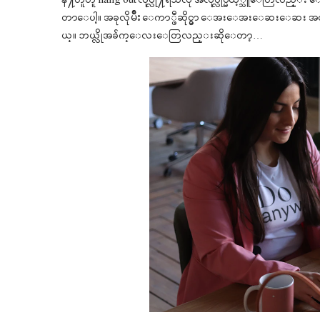
နဲ႔တူတူ hang out လုပ္လို႔ရသလို အလုပ္လုပ္မယ့္သူေတြလည
တာေပါ့။ အခုလိုမ်ိဳး ေကာ္ဖီဆိုင္မွာ ေအးေအးေဆးေဆး အလ
ယ္။ ဘယ္လိုအခ်က္ေလးေတြလည္းဆိုေတာ့…