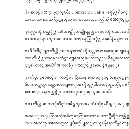
သြားလမ္းမွာ ခလုတ္တုိက္မိေစႏိုင္ပါတယ္။
၆။ အလုပ္ကိစၥႏွင့္ပတ္သက္ၿပီး Conference Call ေခၚဖို႔ရိ
ယ္။ ေဘးနားက ရိွေနတဲ့တျခားေသာသူေတြကို အေႏွာင့္အယွက္
၇။ ရုပ္ရွင္ၾကည့္ဖို႔ အစီအစဥ္ရိွတယ္ဆိုရင္လည္း နား
သးတယ္။ နားၾကပ္ေလးေတာ့ ယူသြားဖို႔ မေမ့ပါနဲ႔ေနာ္။
၈။ ဒီိထိုင္ခံုမွာ ကိုယ္ထိုင္ေနရာတာပဲ ကိုယ့္ဘာသာ အဆင္ေ
တာ့ ကိုယ္နဲ႔ပတ္ဝန္းက်င္မွာ တျခားသူေတြလည္းရိွေနေသးတယ္ဆို
စ္ရင္ေတာင္ အၿပံဳးေလးနဲ႔ ႏႈတ္ဆက္ဖို႔မေမ့ပါနဲ႔ေနာ္။
၉။ ကိုယ္ထိုင္ေနတဲ့ ေကာ္ဖီစားပြဲကေန ခဏျဖစ္ျဖစ္ သန္႔စင္ခ
ဖီေကာင္တာမွာ အပ္ထားတာျဖစ္ျဖစ္ ကိုယ္နဲ႔ပါလာတဲ့သူငယ္ခ်င္း
ဏေစာင့္ၾကည့္ခိုင္းထားျဖစ္ျဖစ္ လုပ္ေပးပါ။
၁၀။ ကိုယ္က ေကာ္ဖီဆိုင္မွာ အခ်ိန္အၾကာႀကီးထိုင္ၿပီးမွ ျပန
အခုေျပာျပသြားတဲ့အခ်က္ေတြကေတာ့ ေကာ္ဖီဆိုင္ တစ္ဆိုင္မွာ 
လံုးအတြက္ အေထာက္အကူျပဳမယ္လို႔ထင္ပါတယ္။ မိုးရာသီမွာ