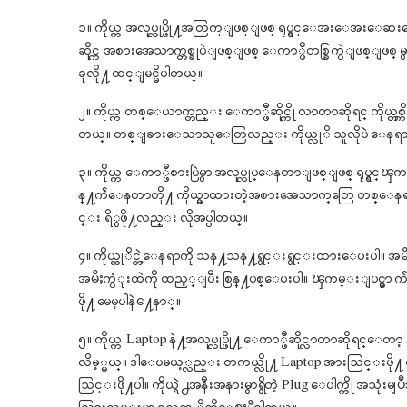
၁။ ကိုယ္က အလုပ္လုပ္ဖို႔အတြက္ျဖစ္ျဖစ္ ရုပ္ရွင္ေအးေအးေဆးေဆး
ဆိုင္က အစားအေသာက္တစ္ခုပဲျဖစ္ျဖစ္ ေကာ္ဖီတစ္ခြက္ပဲျဖစ္ျဖစ္ မ
ခုလို႔ ထင္ျမင္မိပါတယ္။
၂။ ကိုယ္က တစ္ေယာက္တည္း ေကာ္ဖီဆိုင္ကို လာတာဆိုရင္ ကိုယ္တစ္
တယ္။ တစ္ျခားေသာသူေတြလည္း ကိုယ္လုိ သူလိုပဲ ေနရာတစ
၃။ ကိုယ္က ေကာ္ဖီစားပြဲမွာ အလုပ္လုပ္ေနတာျဖစ္ျဖစ္ ရုပ္ရ
န္႔က်ဲေနတာတို႔ ကိုယ္မွာထားတဲ့အစားအေသာက္ေတြ တစ္ေန
င္း ရိွဖို႔လည္း လိုအပ္ပါတယ္။
၄။ ကိုယ္ထုိင္တဲ့ေနရာကို သန္႔သန္႔ရွင္းရွင္းထားေပးပါ။ အမ
အမိႈက္ပံုးထဲကို ထည့္ျပီး စြန္႔ပစ္ေပးပါ။ ၾကမ္းျပင္မွာ 
ဖို႔ မေမ့ပါနဲ႔ေနာ္။
၅။ ကိုယ္က Laptop နဲ႔အလုပ္လုပ္ဖို႔ ေကာ္ဖီဆိုင္လာတာဆိုရင္ေတ
လိမ့္မယ္။ ဒါေပမယ့္လည္း တကယ္လို႔ Laptop အားသြင္းဖို႔ လိုအပ္လ
သြင္းဖို႔ပါ။ ကိုယ္ရဲ႕အနီးအနားမွာရိွတဲ့ Plug ေပါက္ကို အသုံး