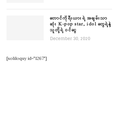
တောင်ကိုရီးယားရဲ့ အချမ်းသာ
ဆုံး K-pop star, idol တွေရဲ့နဲ့
သူတို့ရဲ့ ဝင်ငွေ
December 30, 2020
[soliloquy id="1267"]