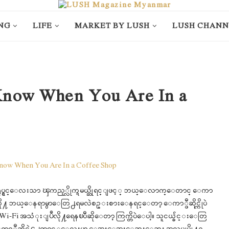
NG
LIFE
MARKET BY LUSH
LUSH CHANN
Know When You Are In a
င္တဲ့ရုပ္ရွင္ေလးသာ ၾကည့္လိုက္ရမယ္ဆိုရင္ျဖင့္ ဘယ္ေလာက္ေတာင္ ေကာ
ထားလို႔ ဘယ္ေနရာမွာေတြ႕ရမလဲစဥ္းစားေနရင္ေတာ့ ေကာ္ဖီဆိုင္ကိုပဲ
i-Fi အသံုးျပဳလို႔ရေနၿပီဆိုေတာ့ ကြက္တိပဲေပါ့။ သူငယ္ခ်င္းေတြ