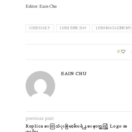
Editor: Eain Chu
LUSH DAILY
LUSH JUNE 2019
LUSH MAGAZINE M
0
EAIN CHU
previous post
Replica ေတြသံုးစြဲမႈမ်ားရဲ႕ ေနာက္ဆက္တြဲ Logo အ
မွားမ်ား