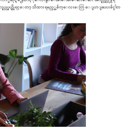
္း ေကာ္ဖီဆိုင္ရဲ႕ေထာင့္ေလးမွာ ေအးေအးေဆးေဆး အလုပ္လုပ္လို႔ရ
ုပ္လုပ္မယ္ဆိုရင္ေတာ့ သိထားရမည့္အခ်က္ေလးေတြ ေျပာျပေပးခ်င္ပါတ