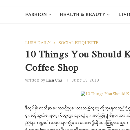
FASHION
HEALTH & BEAUTY
LIVI
LUSH DAILY
SOCIAL ETIQUETTE
10 Things You Should 
Coffee Shop
written by
June 19, 2019
Eain Chu
ဒီလုိမိုးရာသီမွာ ေကာ္ဖီပူပူေလးတစ္ခြက္ရယ္ ကိုယ္ၾကည့္ခ်
င္းလိုက္မလဲေနာ္။ ပိတ္ရက္မွာ သူငယ္ခ်င္းေတြနဲ႔ ခ်ိန္း
ညႊန္းရမွာပါ။ အခုေနာက္ပိုင္း ေကာ္ဖီဆိုင္ေတြမွာလည္း W