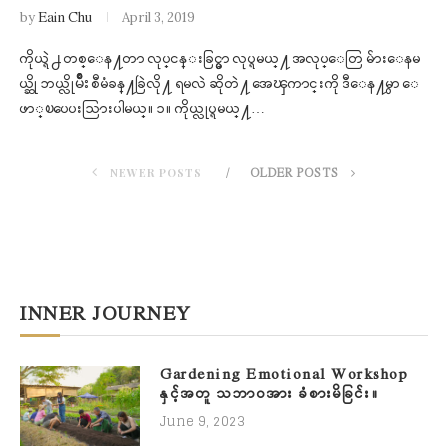
by
Eain Chu
April 3, 2019
ကိုယ္ရဲ႕ တစ္ေန႔တာ လုပ္ငန္းခြင္မွာ လုပ္ရမယ္႔ အလုပ္ေတြ မ်ားေနမ
ယ္ဆို ဘယ္လိုမ်ိဳး စီမံခန္႔ခြဲလို႔ ရမလဲ ဆိုတဲ႔ အေၾကာင္းကို ဒီေန႔မွာ ေ
ဖာ္ၿပေပးသြားပါမယ္။ ၁။ ကိုယ္လုပ္ရမယ္႔…
NEWER POSTS
OLDER POSTS
INNER JOURNEY
Gardening Emotional Workshop
နှင့်အတူ သဘာဝအား ခံစားမိခြင်း။
June 9, 2023