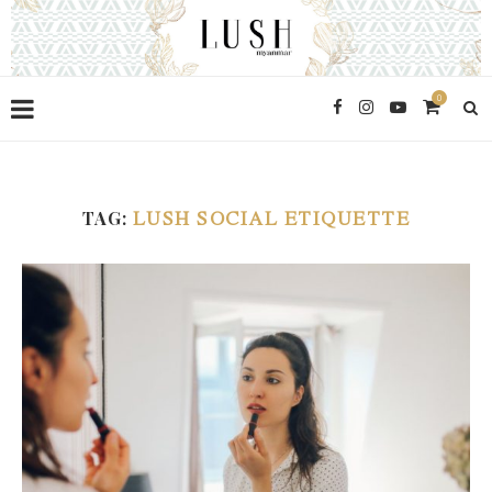
0
TAG:
LUSH SOCIAL ETIQUETTE