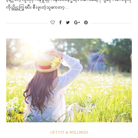
ကိုယ္တိုင္တက္ခြၿပီး စီးဖူးတဲ့သူကေတာ့…
GET FIT & WELLNESS