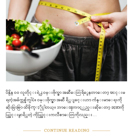
ပိန္ပိန္ ဝဝ လူတိုင္းရဲ႕ ဝမ္းဗိုက္မွာ အဆီေတြရိွေနတာေတာ့ ၿငင္းမ
ရတဲ့အခ်က္တစ္ခ်က္ပါပဲ။ ဝမ္းဗိုက္မွာ အဆီ ရိွျခင္းဟာ က်န္းမာေရးကို
ဆိုးရြာစြာ ထိခိုက္ႏိုင္ပါတယ္။ ဘာေၾကာင့္လည္းဆိုေတာ့ ခႏၶာကို
ယ္တြင္းမွာရိွတဲ့ ကိုယ္တြင္းကလီစာေတြကိုလည္း…
CONTINUE READING