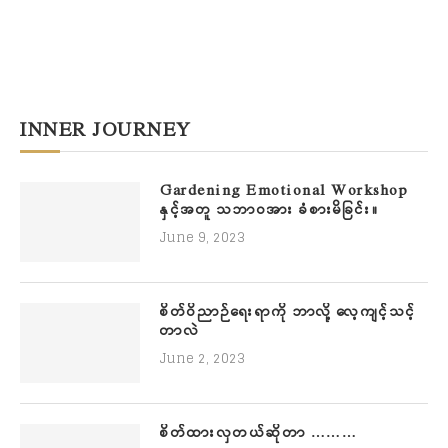
INNER JOURNEY
Gardening Emotional Workshop
နှင့်အတူ သဘာဝအား ခံစားမိခြင်း။
June 9, 2023
စိတ်ဝိညာဉ်ရေးရာကို ဘာလို့ လေ့ကျင့်သင့်
တာလဲ
June 2, 2023
စိတ်ထားလှတယ်ဆိုတာ ………