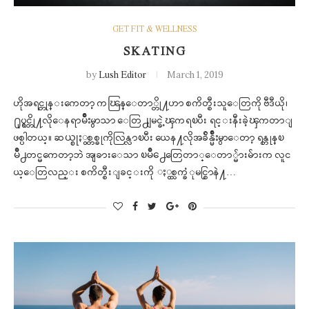
GET FIT & WELLNESS
SKATING
by
Lush Editor
March 1, 2019
ဟိုအရင္တုန္းကေတာ့ ကၽြန္ေတာ္တို႔ဟာ စကိတ္စီးသူေတြကို ဗီဒီယို၊
႐ုပ္ရွင္တို႔လိုေနရာမ်ိဳးမွာသာ ေတြ႕ျမင္ခဲ့ၾကရၿပီး ရင္းနီးခဲ့ၾကတာျ
ဖစ္ပါတယ္။ ဆယ္စုႏွစ္တစ္ခုကိုလြန္လာၿပီး ယေန႔လိုအခ်ိန္မ်ိဳးမွာေတာ့ ရန္ကုန္ၿ
မိဳ႕တင္မကေတာ့ဘဲ အျခားေသာ ၿမိဳ႕ေတြေတာ္ေတာ္မ်ားမ်ားက လူင
ယ္ေတြလည္း စကိတ္စီးျခင္းကို ႏွစ္သက္ခံုမင္စြာနဲ႔…