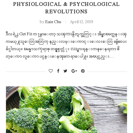
PHYSIOLOGICAL & PSYCHOLOGICAL
REVOLUTIONS
by
Eain Chu
April 12, 2019
ဒီလရဲ႕ Get Fit က႑မွာေတာ့ သၾကၤန္ပိတ္ရက္အတြင္း အိမ္မွာၿဖတ္သန္းၾ
ကမယ္႔သူေတြအတြက္ နည္းလမ္းေကာင္းေလးေတြ မ်ွေဝေပး
ခ်င္ပါတယ္။ ၿမန္မာသကၠရာဇ္ တစ္နွစ္ပတ္လံုး လႈပ္ရွားရုန္းကန္ေနရတာ စိ
တ္ေကာ လူေကာ ပင္ပန္းေနၾကေရာေပါ႔။ အၿပင္လည္း…