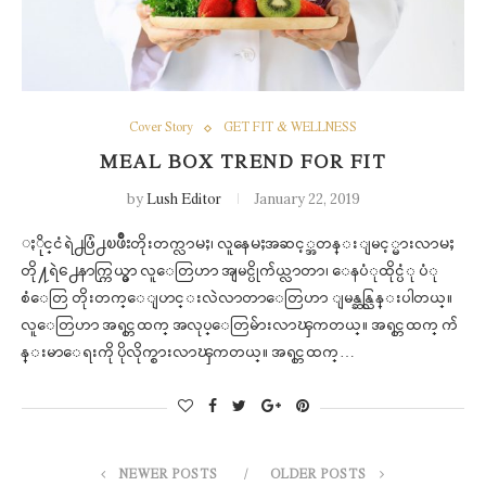
Cover Story
GET FIT & WELLNESS
MEAL BOX TREND FOR FIT
by
Lush Editor
January 22, 2019
ႏိုင္ငံရဲ႕ဖြံ႕ၿဖိဳးတိုးတက္လာမႈ၊ လူေနမႈအဆင့္အတန္းျမင့္မားလာမႈ
တို႔ရဲ႕ေနာက္ကြယ္မွာ လူေတြဟာ အျမင္ပိုက်ယ္လာတာ၊ ေနပံုထိုင္ပံု ပံု
စံေတြ တိုးတက္ေျပာင္းလဲလာတာေတြဟာ ျမန္ဆန္လြန္းပါတယ္။
လူေတြဟာ အရင္ကထက္ အလုပ္ေတြမ်ားလာၾကတယ္။ အရင္ကထက္ က်
န္းမာေရးကို ပိုလိုက္စားလာၾကတယ္။ အရင္ကထက္…
NEWER POSTS
OLDER POSTS