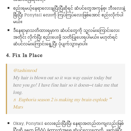
စည်းရမယ့်နေရာလေးချပြီးပြီဆိုရင် ဆံပင်တွေအကုန်စု၊ ဘီးလေးနဲ့
ဖြီးပြီး Ponytail လေးကို ကြပ်ကြပ်လေးဖြစ်အောင် စည်းလိုက်ပါ
မယ်။
ဒီနေရာမှာသတိထားရမှာက ဆံပင်တွေကို သူ့လမ်းကြောင်းလေး
အတိုင်း လိုက်ပြီး စည်းပေးဖို့ သတိပြုပေးရပါမယ်။ မဟုတ်ရင်
ဆံပင်လမ်းကြောင်းရွေ့ပြီး ပုံပျက်သွားမှာပါ။
4. Fix In Place
@tashimrod
My hair is blown out so it was way easier today but
here you go! I have fine hair so it doesn’t take me that
long.
♬ Euphoria season 2 is making my brain explode –
Mars
Okay, Ponytail လေးစည်းပြီးပြီ၊ နေရာအတည်တကျလည်းဖြစ်
ပြီးဆို ခုနက တြိဂံပုံ ခွဲထားတဲ့အရှေ့ဆံပင်လေးတွေကို ၂ဖက်ခွဲပြီး