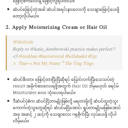
ဖြောင့်စက်လေးနဲ့ ဖြောင့်လို့ရပါတယ်။
ဆံပင်ဖြောင့်တဲ့အခါ ဆံပင်အရင်းနားလေးကို သေချာဖြောင့်ပေးဖို့
တော့လိုပါမယ်။
2. Apply Moisturizing Cream or Hair Oil
@thxlizzle
Reply to @katie_dombrowski practice makes perfect!!
<3
#sleekbun
#hairturtorial
#bellahadid
#fyp
♬ That’s Not My Name – The Ting Tings
ဆံပင်ဖီးတာ၊ ဖြောင့်တာပြီးပြီဆိုရင် ပြောင်လက်ပြီးသေသပ်တဲ့
result အမိုက်စားလေးရဖို့အတွက် Hair Oil ဒါမှမဟုတ် ခရင်မ်
Moisturizer လေး သုံးပေးရပါမယ်။
ဒီဆံပင်ပုံစံက ဆံပင်ငြိတာမျိုးဖြစ်လို့ မရတာမို့လို့ ဆံပင်ထူတဲ့သူ၊
ကောက်တဲ့သူတွေဆိုရင် ဆံပင်မငြိအောင်၊ ရှုပ်တာမျိုးမဖြစ်အောင်
အခု အဆင့် ၂ ဆင့်ကို သေချာလေး ဂရုစိုက်ပြီး လုပ်ပေးဖို့ လိုပါ
လိမ့်မယ်။