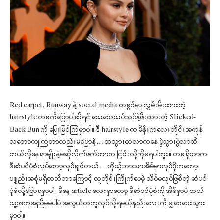
Red carpet, Runway နဲ့ social media တခွင်မှာ လွှမ်းမိုးထားတဲ့
hairstyle တခုကိုပြောပါဆိုရင် သေသေသပ်သပ်နဲ့ဖီးထားတဲ့ Slicked-
Back Bun ကို ပြေးမြင်ကြမှာပါ။ ဒီ hairstyle က မိန်းကလေးတိုင်းအကုန်
သဘောကျကြတာလည်းမပြောနဲ့… ထသွားထလာကနေ ပွဲသွားပွဲလာထိ
ဘယ်လိုနေရာမျိုးနဲ့မဆိုလိုက်ဖက်တာက ငြင်းလို့ကိုမရပါဘူး။ တခုရှိတာက
ဒီဆံပင်ပုံစံလုပ်တော့လုပ်ချင်တယ်… ကိုယ့်ဘာသာအိမ်မှာလုပ်ဖို့ကတော့
ပစ္စည်းအစုံမရှိတတ်တာကြောင့် လူတိုင်းကြိုက်ပေမဲ့ သိပ်မလုပ်ဖြစ်တဲ့ ဆံပင်
ပုံစံလို့ပြောရမှာပါ။ ဒီနေ့ article လေးမှာတော့ ဒီဆံပင်ပုံစံကို အိမ်မှာပဲ ဘယ်
သူ့အကူအညီမှမပါပဲ အလွယ်တကူလုပ်လို့ရမယ့်နည်းလေးကို မျှဝေပေးသွား
မှာပါ။