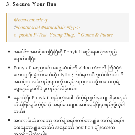
3. Secure Your Bun
@heavenmarleyy
?
#buntutorial
#naturalhair
#fypシ
♬ pushin P (feat. Young Thug) – Gunna & Future
အပေါ်ကအဆင့်တွေပြီးပြီဆို Ponytail စည်းရမယ့်အလှည့်
ရောက်ပါပြီ။
Ponytail မစည်းခင် အရှေ့ဆံပင်ကို video ထဲကလို တြိဂံပုံစံ
လေးယူပြီး ခွဲထားမယ်ဆို styling လုပ်ရတာပိုလွယ်ပါတယ်။ ဒီ
အဆင့်က လုပ်လည်းရသလို မလုပ်လည်းရတာမို့ စာဖတ်သူရဲ့
ရွေးချယ်မှုပေါ်ပဲ မူတည်ပါလိမ့်မယ်။
နောက်ပြီး Ponytail စည်းတဲ့အခါ ကိုယ့်ရဲ့မျက်နှာကျ ဒါမှမဟုတ်
ကိုယ်ဖြစ်ချင်တဲ့ပုံစံကို အရင်သေချာအောင်လုပ်ပြီးမှ စည်းဖို့လိုပါ
တယ်။
အကောင်းဆုံးကတော့ ဇာက်နဲ့အရမ်းကပ်တာမျိုး၊ ဇာက်နဲ့အရမ်း
ဝေးနေတာမျိုးမဟုတ်ပဲ အနေတော် position မျိုးလေးက
အဆင်ပြေဆုံးပေါ့။