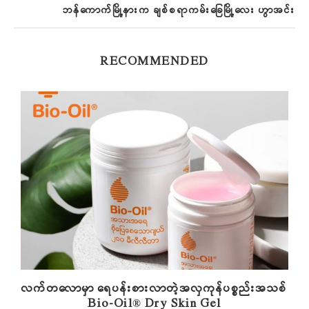
ဘန်ကောက်မြို့နားက ချစ်စရာကမ်းခြေမြို့လေး ဟွာအင်း
RECOMMENDED
w
လက်တလောမှာ ရေပန်းစားလာတဲ့အလှကုန်ပစ္စည်းအသစ်
Bio-Oil® Dry Skin Gel