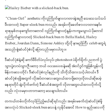
“Clean-Girl” aesthetic ကိုလူကြိုက်များလာတာနဲ့အညီ သေသေသပ်သပ်
ဖီးထားတဲ့ Super-sleek bun ကလည်း အရမ်းကိုခေတ်စားလာတာနော်။
ရာစုနှစ်တခုကျော်တာတောင် လူကြိုက်များတဲ့နှုန်းကကျမသွားပဲ ပိုတောင်
လူကြိုက်များလာတဲ့ Slicked-back bun က Bella Hadid, Hailey
Bieber, Jourdan Dann, Simone Ashley တို့လို နာမည်ကြီး celeb တွေရဲ့
အသည်းစွဲဆံပင်ပုံစံလို့ ပြောလည်းမမှားပါဘူး။
ဒီဆံပင်ပုံစံနဲ့ဆို ကော်ဖီဒိတ်ပဲလုပ်လုပ်၊ photoshoot ပဲရိုက်ရိုက်၊ ညဘက် ပွဲ
သွားပွဲလာပဲသွားဦးတော့ ဘယ် occassion နဲ့မဆို အံဝင်ဂွင်ကျဖြစ်လွန်းလို့
မိန်းကလေးတိုင်း ဒီဆံပင်ပုံစံလုပ်နည်းကို သိကိုသိထားသင့်ပါတယ်။ ဒီ
ဆံပင်ပုံစံရဖို့အတွက် လိုအပ်တာလေးတွေဝယ်ထားဖို့တော့လိုတယ်ဆိုပေမဲ့
နေရာတိုင်းနဲ့လိုက်ဖက်တဲ့ ဒီဆံပင်စံအတွက် လိုတာတွေဝယ်ထားလိုက်လို့
လည်း လုံးဝမမှားတာကတော့ သေချာပါတယ်။
တကယ်တမ်းလိုက်လုပ်ကြည့်မယ်ဆိုရင်လည်း အရမ်းမခက်တဲ့ဆံပင်ပုံစံမို့
အားလုံးပဲ Slicked-sleek bun လေးနဲ့ လှနိုင်အောင် How to နည်းလေးကို