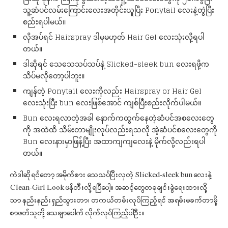
သူ့ဆံပင်လမ်းကြောင်းလေးအတိုင်းယူပြီး Ponytail လေးနဲ့တွဲပြီး
စည်းရပါမယ်။
လိုအပ်ရင် Hairspray ဒါမှမဟုတ် Hair Gel လေးသုံးလို့ရပါ
တယ်။
ဒါဆိုရင် သေသေသပ်သပ်နဲ့ Slicked-sleek bun လေးရဖို့က
သိပ်မလိုတော့ပါဘူး။
ကျန်တဲ့ Ponytail လေးကိုလည်း Hairspray or Hair Gel
လေးသုံးပြီး bun လေးဖြစ်အောင် ကျစ်ပြီးစည်းလိုက်ပါမယ်။
Bun လေးရလာတဲ့အခါ နောက်ကထွက်နေတဲ့ဆံပင်အစလေးတွေ
ကို အထဲထိ သိမ်းတာမျိုးလုပ်လည်းရသလို အဲ့ဆံပင်စလေးတွေကို
Bun လေးနားမှာဖြန့်ပြီး အထာကျကျလေးနဲ့ မိုက်လို့လည်းရပါ
တယ်။
ကဲဒါဆိုရင်တော့ အမိုက်စား သေသပ်ပြီးလှတဲ့ Slicked-sleek bun လေးနဲ့
Clean-Girl Look ဖန်တီးလို့ရပြီပေါ့။ အဆင့်တွေတခုချင်းခွဲရေးထားလို့
သာ နည်းနည်းရှည်သွားတာ၊ တကယ်တမ်းလုပ်ကြည့်ရင် အရမ်းမခက်တာမို့
စာဖတ်သူတို့ သေချာပေါက် လိုက်လုပ်ကြည့်ပါဦး။