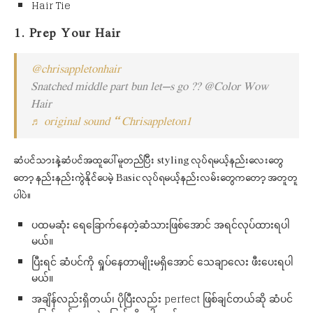
Hair Tie
1. Prep Your Hair
@chrisappletonhair
Snatched middle part bun let’s go ?? @Color Wow
Hair
♬ original sound – Chrisappleton1
ဆံပင်သားနဲ့ဆံပင်အထူပေါ်မူတည်ပြီး styling လုပ်ရမယ့်နည်းလေးတွေ
တော့ နည်းနည်းကွဲနိုင်ပေမဲ့ Basic လုပ်ရမယ့်နည်းလမ်းတွေကတော့ အတူတူ
ပါပဲ။
ပထမဆုံး ရေခြောက်နေတဲ့ဆံသားဖြစ်အောင် အရင်လုပ်ထားရပါ
မယ်။
ပြီးရင် ဆံပင်ကို ရှုပ်နေတာမျိုးမရှိအောင် သေချာလေး ဖီးပေးရပါ
မယ်။
အချိန်လည်းရှိတယ်၊ ပိုပြီးလည်း perfect ဖြစ်ချင်တယ်ဆို ဆံပင်