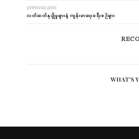
previous post
လတ်ဆတ်နုပျိုမှုများနဲ့ ကျန်းမာရေးခရီးစဉ်များ
REC
WHAT'S 