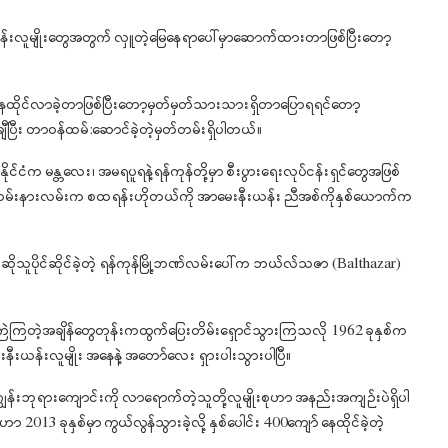
ီးယန်းလူမျိုးတွေအတွက် လှူတဲ့မြေနေရာပေါ်မှာဆောက်ထားတာဖြစ်ပြီးတော့
နေထိုင်လာခဲ့တာဖြစ်ပြီးတော့မှတ်မှတ်သားသားရှိတာပြောရရင်တော့
ျီပြီး တာဝန်ထမ်:ဆောင်ခဲ့တဲ့မှတ်တမ်းရှိပါတယ်။
ုင်ငံက မန္တလေး၊ အမရပူရနဲ့ရန်ကုန်တို့မှာ စီးပွားရေးလုပ်ငန်းရှင်တွေအဖြစ်
ု့ကမ်းနားလမ်းက စထရန်းဟိုတယ်ကို အာမေးနီးယန်း ညီအစ်ကိုနှစ်ယောက်က
ုသူပိုင်ဆိုင်ခဲ့တဲ့ ရန်ကုန်မြို့ဘဏ်လမ်းပေါ်က ဘယ်လ်သဇာ (Balthazar)
ကြဲကြတဲ့အချိန်တွေတုန်းကထွက်ပြေးတိမ်းရှောင်သွားကြသလို 1962 ခုနှစ်က
နီးယန်းလူမျိုး အနေနဲ့ အတော်လေး ရှားပါးသွားပါပြီ။
်ဂျွန်းဘုရားကျောင်းကို လာရောက်တဲ့သူတို့လူမျိုးစုဟာ အနည်းအကျဉ်းပဲရှိပါ
 ခုနှစ်မှာ ကွယ်လွန်သွားခဲ့လို့ နှစ်ပေါင်း 400ကျော် နေထိုင်ခဲ့တဲ့