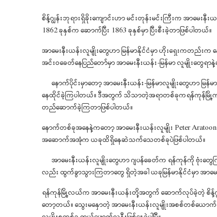
စိန့်ဂျွန်းဘုရားရှိခိုးကျောင်းဟာ မင်းတုန်းမင်းကြီးက အာမေးန
1862 ခုနှစ်က ဆောက်ပြီး 1863 ခုနှစ်မှာ ပြီးစီးခဲ့တာဖြစ်ပါတယ်။
အာမေးနီးယန်းလူမျိုးတွေဟာ မြန်မာနိုင်ငံမှာ ဟိုးရှေးကတည်းက 
အင်းဝခေတ်နေပြည်တော်မှာ အာမေးနီးယန်း-မြန်မာ လူမျိုးတွေရာနဲ့ခ
နောက်ပိုင်းမှာတော့ အာမေးနီးယန်း-မြန်မာလူမျိုးတွေဟာ မြန်မာနိ
နေထိုင်ခဲ့ကြပါတယ်။ ဒီအတွက် သိသာတဲ့အရာတစ်ခုကရန်ကုန်မြိ
တည်ဆောက်ခဲ့ကြတာဖြစ်ပါတယ်။
နောက်တစ်ခုအနေနဲ့ကတော့ အာမေးနီးယန်းလူမျိုး Peter Aratoon ဆိ
အဆောက်အအုံက ယခုထိရှိနေဆဲသက်သေတစ်ခုပဲဖြစ်ပါတယ်။
အာမေးနီးယန်းလူမျိုးတွေဟာ ဂျပန်ခေတ်က ရန်ကုန်ကို ဗုံးတွေ
လည်း ထွက်ခွာသွားကြတာတွေ ရှိတဲ့အခါ ယခုမြန်မာနိုင်ငံမှာ အာမေး
ရန်ကုန်မြို့လယ်က အာမေးနီးယန်းတို့အတွက် ဆောက်လုပ်ခဲ့တဲ့ စိန့
တော့တယ်။ သွေးမနှောတဲ့ အာမေးနီးယန်းလူမျိုးအစစ်တစ်ယောက်ဟာ 2013