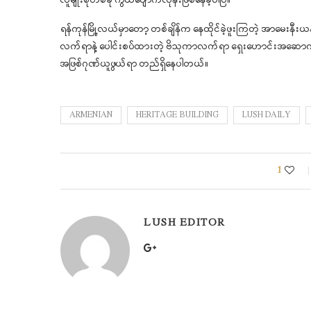
လူမျိုးစုတစ်ခု ကွယ်ပျောက်လုနီးဖြစ်နေခဲ့ပါပြီ။
ရန်ကုန်မြို့လယ်မှာတော့ တစ်ချိန်က နေထိုင်ခဲ့ဖူးကြတဲ့ အာမေးနီးယန်းမ
လက်ရာနဲ့ ပေါင်းစပ်ထားတဲ့ ဗိသုကာလက်ရာ ရှေးဟောင်းအဆောက်အအုံက
အဖြစ်ဂုဏ်ယူဖွယ်ရာ တည်ရှိနေပါတယ်။
ARMENIAN
HERITAGE BUILDING
LUSH DAILY
1
LUSH EDITOR