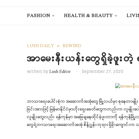
FASHION
HEALTH & BEAUTY
LIVI
LUSH DAILY
REWIND
အာမေးနီးယန်းတွေရှိခဲ့ဖူးတဲ့ 
written by
September 27, 2020
Lush Editor
ဘာသာရေးပေါင်းစုံက အဆောက်အအုံတွေ မြို့လယ်မှာ စုနေတာမျိုး သိပ
ခြင်းအားဖြင့် မြန်မာနိုင်ငံမှာဟိုးရှေးခေတ်တွေကတည်းက လူမျိုး
လူမျိုးတွေလည်း ရန်ကုန်မှာ အခြေချနေထိုင်ခဲ့ဖူးတာကို ရန်ကုန်မြ
တွေရဲ့ဘာသာရေးအဆောက်အအုံ စိန့်ဂျွန်းဘုရားရှိခိုးကျောင်း