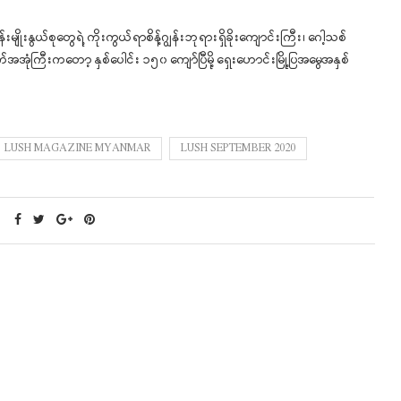
ျိုးနွယ်စုတွေရဲ့ ကိုးကွယ်ရာစိန့်ဂျွန်းဘုရားရှိခိုးကျောင်းကြီး၊ ဂေါ့သစ်
ြီးကတော့ နှစ်ပေါင်း ၁၅၀ ကျော်ပြီမို့ ရှေးဟောင်းမြို့ပြအမွေအနှစ်
LUSH MAGAZINE MYANMAR
LUSH SEPTEMBER 2020