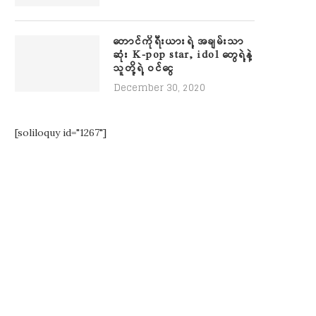
တောင်ကိုရီးယားရဲ့ အချမ်းသာ
ဆုံး K-pop star, idol တွေရဲ့နဲ့
သူတို့ရဲ့ ဝင်ငွေ
December 30, 2020
[soliloquy id="1267"]