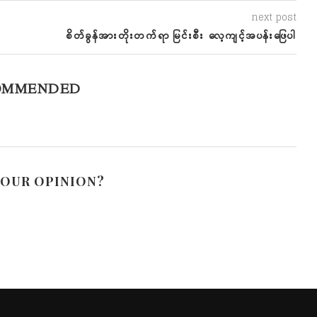
next post
စိတ်ခွန်အားတိုးတက်ရာ မြင်းစီး လေ့ကျင့်အပန်းဖြေပါ
OMMENDED
YOUR OPINION?