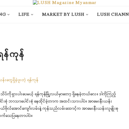
NG
LIFE
MARKET BY LUSH
LUSH CHANN
ရန်ကုန်
်ကိုရှားပါးပေမယ့် ရန်ကုန်မြို့လယ်မှာတော့ ရှိနေခဲ့တယ်လေ။ ဒါကိုကြည့်
ပေါင်းစုံ ဘာသာပေါင်းစုံ နေထိုင်ခဲ့တာက အထင်းသားပါပဲ။ အာမေးနီးယန်း
ို့လယ်ဗိုလ်အောင်ကျော်လမ်းနဲ့ ကုန်သည်လမ်းထောင့်က အာမေးနီးယန်းလူမျိုးစု
က သက်သေပြနေတာပါပဲ။