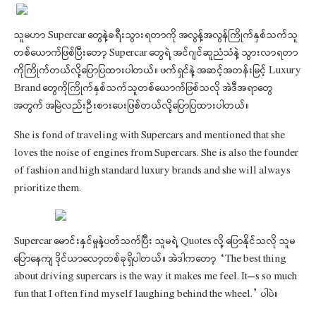
သူမဟာ Supercar တွေနဲ့ခရီးသွားရတာကို အလွန့်အလွန်ကြိုက်နှစ်သက်သူ
တစ်ယောက်ဖြစ်ပြီးတော့ Supercar တွေရဲ့ အင်ဂျင်ဆူညံသံနဲ့ သွားလာရတာ
ကိုကြိုက်တယ်လို့ပြောပြထားပါတယ်။ ဖက်ရှင်နဲ့ အဆင့်အတန်းမြင့် Luxury
Brand တွေကိုကြိုက်နှစ်သက်သူတစ်ယောက်ဖြစ်သလို အဲဒီအရာတွေ
အတွက် အမြဲလည်းဦးစားပေးဖြစ်တယ်လို့ပြောပြထားပါတယ်။
She is fond of traveling with Supercars and mentioned that she
loves the noise of engines from Supercars. She is also the founder
of fashion and high standard luxury brands and she will always
prioritize them.
Supercar မောင်းနှင်မှုနဲ့ပတ်သက်ပြီး သူမရဲ့ Quotes လို့ ပြောနိုင်သလို သူမ
ပြောနေကျ ဒိုင်ယာလော့တစ်ခုရှိပါတယ်။ အဲဒါကတော့ “The best thing
about driving supercars is the way it makes me feel. It’s so much
fun that I often find myself laughing behind the wheel.” ပါပဲ။