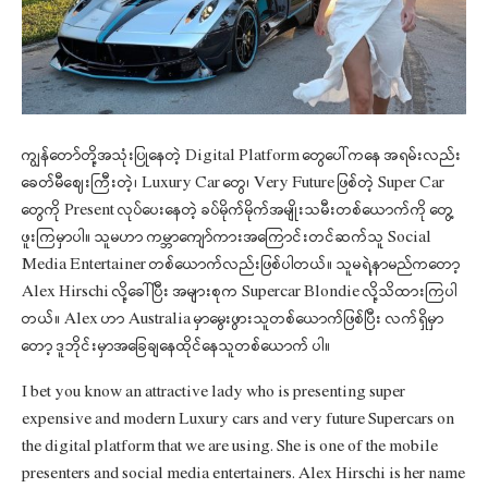
ကျွန်တော်တို့အသုံးပြုနေတဲ့ Digital Platform တွေပေါ်ကနေ အရမ်းလည်း
ခေတ်မီဈေးကြီးတဲ့၊ Luxury Car တွေ၊ Very Future ဖြစ်တဲ့ Super Car
တွေကို Present လုပ်ပေးနေတဲ့ ခပ်မိုက်မိုက်အမျိုးသမီးတစ်ယောက်ကို တွေ့
ဖူးကြမှာပါ။ သူမဟာ ကမ္ဘာကျော်ကားအကြောင်းတင်ဆက်သူ Social
Media Entertainer တစ်ယောက်လည်းဖြစ်ပါတယ်။ သူမရဲ့နာမည်ကတော့
Alex Hirschi လို့ခေါ်ပြီး အများစုက Supercar Blondie လို့သိထားကြပါ
တယ်။ Alex ဟာ Australia မှာမွေးဖွားသူတစ်ယောက်ဖြစ်ပြီး လက်ရှိမှာ
တော့ ဒူဘိုင်းမှာအခြေချနေထိုင်နေသူတစ်ယောက် ပါ။
I bet you know an attractive lady who is presenting super
expensive and modern Luxury cars and very future Supercars on
the digital platform that we are using. She is one of the mobile
presenters and social media entertainers. Alex Hirschi is her name