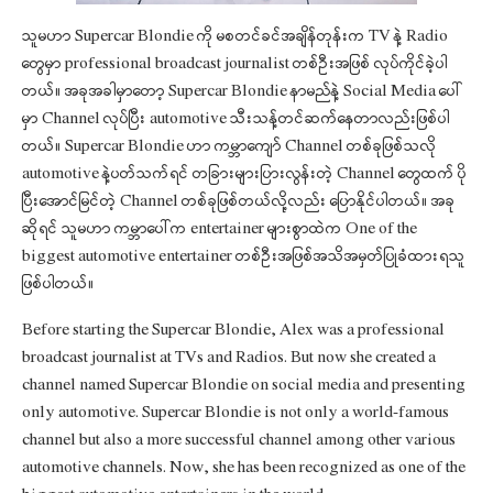
သူမဟာ Supercar Blondie ကို မစတင်ခင်အချိန်တုန်းက TV နဲ့ Radio
တွေမှာ professional broadcast journalist တစ်ဦးအဖြစ် လုပ်ကိုင်ခဲ့ပါ
တယ်။ အခုအခါမှာတော့ Supercar Blondie နာမည်နဲ့ Social Media ပေါ်
မှာ Channel လုပ်ပြီး automotive သီးသန့်တင်ဆက်နေတာလည်းဖြစ်ပါ
တယ်။ Supercar Blondie ဟာ ကမ္ဘာကျော် Channel တစ်ခုဖြစ်သလို
automotive နဲ့ပတ်သက်ရင် တခြားများပြားလွန်းတဲ့ Channel တွေထက် ပို
ပြီးအောင်မြင်တဲ့ Channel တစ်ခုဖြစ်တယ်လို့လည်း ပြောနိုင်ပါတယ်။ အခု
ဆိုရင် သူမဟာ ကမ္ဘာပေါ်က entertainer များစွာထဲက One of the
biggest automotive entertainer တစ်ဦးအဖြစ်အသိအမှတ်ပြုခံထားရသူ
ဖြစ်ပါတယ်။
Before starting the Supercar Blondie, Alex was a professional
broadcast journalist at TVs and Radios. But now she created a
channel named Supercar Blondie on social media and presenting
only automotive. Supercar Blondie is not only a world-famous
channel but also a more successful channel among other various
automotive channels. Now, she has been recognized as one of the