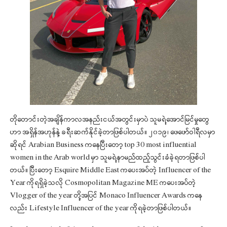
တိုတောင်းတဲ့အချိန်ကာလအနည်းငယ်အတွင်းမှာပဲ သူမရဲ့အောင်မြင်မှုတွေ
ဟာ အရှိန်အဟုန်နဲ့ ခရီးဆက်နိုင်ခဲ့တာဖြစ်ပါတယ်။ ၂၀၁၉၊ ဖေဖော်ဝါရီလမှာ
ဆိုရင် Arabian Business ကနေပြီးတော့ top 30 most influential
women in the Arab world မှာ သူမရဲ့နာမည်ထည့်သွင်းခံခဲ့ရတာဖြစ်ပါ
တယ်။ ပြီးတော့ Esquire Middle East ကပေးအပ်တဲ့ Influencer of the
Year ကိုရရှိခဲ့သလို Cosmopolitan Magazine ME ကပေးအပ်တဲ့
Vlogger of the year တို့အပြင် Monaco Influencer Awards ကနေ
လည်း Lifestyle Influencer of the year ကိုရခဲ့တာဖြစ်ပါတယ်။