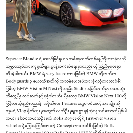
Supercar Blondie ရဲ့ အောင်မြင်မှုဟာ တစ်နေ့ထက်တစ်နေ့ကြီးလာခဲ့သလို
ကမ္ဘာကျော်ကားကုမ္ပဏီများစွာနဲ့ဆက်ဆံရေးမှာလည်း ယုံကြည်မှုများစွာ
တိုးခဲ့ပါတယ်။ BMW ရဲ့ very future ကားဖြစ်တဲ့ BMW တို့ဘက်က
Bodyguards ၃ ယောက်အထိကို တာဝန်ပေးအပ်ထားခဲ့ရတဲ့ကားတစ်စီး
ဖြစ်တဲ့ BMW Vision M Next ကိုလည်း Studio အပြင်ဘက်မှာ ပထမဆုံး
ထိတွေ့ပြီး တင်ဆက်ခွင့်ရခဲ့ပါတယ်။ ပြီးတော့ BMW Vision Next 100 လို
မြင့်မားတဲ့နည်းပညာနဲ့၊ အမိုက်စား Features တွေပါဝင်နေတဲ့ကားမျိုးကို
သူမရဲ့ Vlog ရိုက်ကူးမှုအတွက် လက်ဦးမှုများစွာရခဲ့တဲ့သူတစ်ယောက်ဖြစ်ပါ
တယ်။ ဒါတင်ဘယ်ကဦးမလဲ Rolls Royce တိုရဲ့ first-ever vision
vehicle လို့ကြွေးကြော်ထားတဲ့ Concept ကားတစ်စီးဖြစ်တဲ့ Rolls