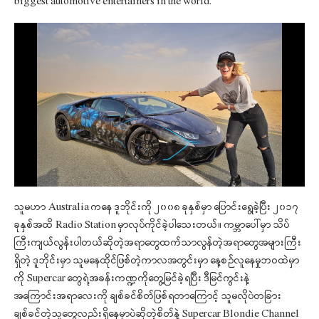
biggest automotive entertainers in the world.
သူမဟာ Australia ကနေ ဒူဘိုင်းကို ၂၀၀၈ ခုနှစ်မှာ ပြောင်းရွေ့ခဲ့ပြီး ၂၀၁၇
ခုနှစ်အထိ Radio Station မှာလုပ်ကိုင်ခဲ့ပါသေးတယ်။ ကမ္ဘာပေါ်မှာ သိပ်
ကြီးကျယ်လွန်းပါတယ်ဆိုတဲ့အရာတွေထက်သာလွန်တဲ့အရာတွေအများကြီး
ရှိတဲ့ ဒူဘိုင်းမှာ သူမနေထိုင်ဖြစ်တဲ့ကာလအတွင်းမှာ နေ့စဉ်လူနေမှုဘဝထဲမှာ
ကို Supercar တွေရဲ့အခန်းကဏ္ဍကိုတွေ့မြင်ခဲ့ရပြီး ဒီမြင်ကွင်းနဲ့
အကြောင်းအရာလေးကို ချစ်ခင်စိတ်ဖြစ်ရတာကြောင့် သူမလိုပဲတခြား
ချစ်ခင်တဲ့သူတွေလည်းရှိနေမှာပဲဆိုတဲ့စိတ်နဲ့ Supercar Blondie Channel