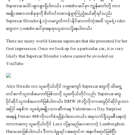
Supercar ပေါင်းများစွာရှိပါတယ်။ youtube ပေါ်မှာ ကျွန်တော်တို့ ကား
အမျိုးအစားတစ်ခုခုကို စိတ်ဝင်တစားနဲ့ရှာကြည့်မယ်ဆိုရင်လည်း
Supercar Blondie နဲ့ လုံးဝမလွတ်ကင်းနိုင်လောက်တဲ့အထိ သူမရဲ့video
တွေဟာ youtube ပေါ်မှာနေရာယူထားလို့နေပါတယ်။
There are many world-famous supercars that she presented for her
first impression. Once we look up for a particular car, it is very
likely that Supercar Blondie videos cannot be avoided on
YouTube.
Alex Hirschi ဟာ သူမကိုယ်တိုင် ကမ္ဘာကျော် Supercar တွေကို ထိတွေ့
တင်ဆက်သူတစ်ယောက်ဖြစ်သလို သူမကိုယ်တိုင်လည်း Supercar တွေ
ပိုင်ဆိုင်သူတစ်ယောက်ဖြစ်ပါတယ်။ BMW i8 တို့လိုကားတွေပိုင်ဆိုင်ဖူးတာ
အပြင် မနှစ်က သူမရဲ့အမျိုးသားဆီကနေ Valentine’s Day Surprise
အနေနဲ့ Ferrari 488 ကိုလက်ခံရရှိခဲ့ပါသေးတယ်။ အခုလက်ရှိသူမစီးနေတဲ့
ကားကတော့ သူမကိုယ်တိုင် Lucy လို့နာမည်ပေးထားတဲ့ Lamborghini
Huracan ဖြစ်ပါတယ်။ ဒီကားရဲ့မူရင်းအရောင်က အနက်ရောင်ဖြစ်ပြီး