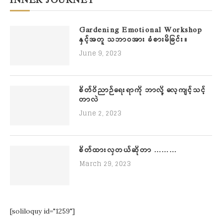
INNER JOURNEY
Gardening Emotional Workshop
နှင့်အတူ သဘာဝအား ခံစားမိခြင်း။
June 9, 2023
စိတ်ဝိညာဉ်ရေးရာကို ဘာလို့ လေ့ကျင့်သင့်
တာလဲ
June 2, 2023
စိတ်ထားလှတယ်ဆိုတာ ………
March 29, 2023
[soliloquy id="1259"]