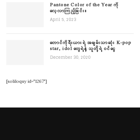
Pantone Color of the Year ကို
လေ့လာကြည့်ခြင်း။
April 5, 2023
တောင်ကိုရီးယားရဲ့ အချမ်းသာဆုံး K-pop
star, idol တွေရဲ့နဲ့ သူတို့ရဲ့ ဝင်ငွေ
December 30, 2020
[soliloquy id="1267"]