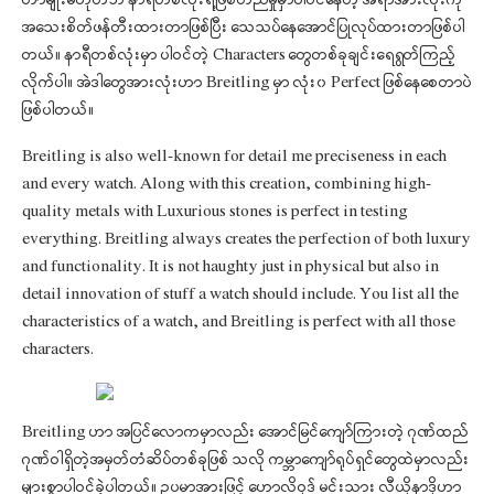
အသေးစိတ်ဖန်တီးထားတာဖြစ်ပြီး သေသပ်နေအောင်ပြုလုပ်ထားတာဖြစ်ပါ
တယ်။ နာရီတစ်လုံးမှာ ပါဝင်တဲ့ Characters တွေတစ်ခုချင်းရေရွတ်ကြည့်
လိုက်ပါ။ အဲဒါတွေအားလုံးဟာ Breitling မှာ လုံး၀ Perfect ဖြစ်နေစေတာပဲ
ဖြစ်ပါတယ်။
Breitling is also well-known for detail me preciseness in each
and every watch. Along with this creation, combining high-
quality metals with Luxurious stones is perfect in testing
everything. Breitling always creates the perfection of both luxury
and functionality. It is not haughty just in physical but also in
detail innovation of stuff a watch should include. You list all the
characteristics of a watch, and Breitling is perfect with all those
characters.
Breitling ဟာ အပြင်လောကမှာလည်း အောင်မြင်ကျော်ကြားတဲ့ ဂုဏ်ထည်
ဂုဏ်ဝါရှိတဲ့အမှတ်တံဆိပ်တစ်ခုဖြစ် သလို ကမ္ဘာကျော်ရုပ်ရှင်တွေထဲမှာလည်း
များစွာပါဝင်ခဲ့ပါတယ်။ ဥပမာအားဖြင့် ဟောလိဝုဒ် မင်းသား လီယိုနာဒိုဟာ