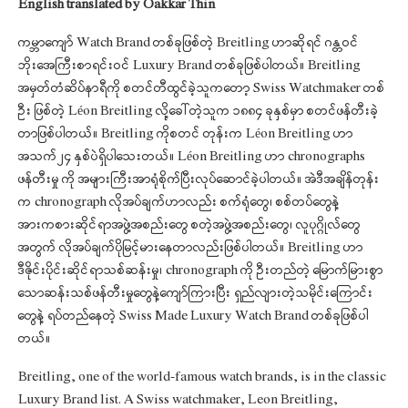
English translated by Oakkar Thin
ကမ္ဘာကျော် Watch Brand တစ်ခုဖြစ်တဲ့ Breitling ဟာဆိုရင် ဂန္တဝင်
ဘိုးအေကြီးစာရင်းဝင် Luxury Brand တစ်ခုဖြစ်ပါတယ်။ Breitling
အမှတ်တံဆိပ်နာရီကို စတင်တီထွင်ခဲ့သူကတော့ Swiss Watchmaker တစ်
ဦး ဖြစ်တဲ့ Léon Breitling လို့ခေါ်တဲ့သူက ၁၈၈၄ ခုနှစ်မှာ စတင်ဖန်တီးခဲ့
တာဖြစ်ပါတယ်။ Breitling ကိုစတင် တုန်းက Léon Breitling ဟာ
အသက်၂၄ နှစ်ပဲရှိပါသေးတယ်။ Léon Breitling ဟာ chronographs
ဖန်တီးမှု ကို အများကြီးအာရုံစိုက်ပြီးလုပ်ဆောင်ခဲ့ပါတယ်။ အဲဒီအချိန်တုန်း
က chronograph လိုအပ်ချက်ဟာလည်း စက်ရုံတွေ၊ စစ်တပ်တွေနဲ့
အားကစားဆိုင်ရာအဖွဲ့အစည်းတွေ စတဲ့အဖွဲ့အစည်းတွေ၊ လူပုဂ္ဂိုလ်တွေ
အတွက် လိုအပ်ချက်ပိုမြင့်မားနေတာလည်းဖြစ်ပါတယ်။ Breitling ဟာ
ဒီဇိုင်းပိုင်းဆိုင်ရာသစ်ဆန်းမှု၊ chronograph ကို ဦးတည်တဲ့ မြောက်မြားစွာ
သောဆန်းသစ်ဖန်တီးမှုတွေနဲ့ကျော်ကြားပြီး ရှည်လျားတဲ့သမိုင်းကြောင်း
တွေနဲ့ ရပ်တည်နေတဲ့ Swiss Made Luxury Watch Brand တစ်ခုဖြစ်ပါ
တယ်။
Breitling, one of the world-famous watch brands, is in the classic
Luxury Brand list. A Swiss watchmaker, Leon Breitling,