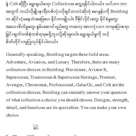
နဲ့ Colt ဆိုပြီး ရွေးချယ်စရာ Collections တွေ့ရနိုင်ပါတယ်။ သင်ဟာ ဘာ
အတွက် ဘယ်လိုမျိုးနာရီတစ်လုံးလိုချင်တာလဲဆိုတဲ့ မေးခွန်းကို Breitling
က ဆိုင်းငံ့မနေဘဲအဖြေပေး နိုင်တာမျိုးပါ။ ဒီဇိုင်းပိုင်းတွေ၊ ခိုင်ခံမှုတွေ၊
အသေးစိတ်မှုတွေ၊ စွမ်းဆောင်ရည်တွေ ကတော့ အားလုံးဟာ ဘာမှပြောစရာ
ခြွင်းချက်တစ်စုံတစ်ရာမှမရှိဘူးလို့ဆိုရမှာပါ။ ရွေးချယ်မှုကို သင့်
စိတ်တိုင်းကျပြုလုပ်နိုင်ပါတယ်။
Generally speaking, Breitling targets three field areas:
Adventure, Aviation, and Luxury. Therefore, there are many
collection choices in Breitling. Navitimer, Aviator 8,
Superocean, Transocean & Superocean Heritage, Premier,
Avenger, Chronomat, Professional, GalacGc, and Colt are the
collection choices. Breitling can instantly answer your question
of what collection a choice you should choose. Designs, strength,
detail, and functions are its specialties. You can make your own
choice.