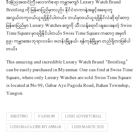
ဒီအံ့သြအထင်ကြီးလောက်စရာ ကမ္ဘာကျော် Luxury Watch Brand
Breitling ကို မြန်မာပြည်မှာလည်း နိုင်ငံတကာနဲ့အခွင့်အရေးတူ
အလွယ်တကူဝယ်ယူရရှိနိုင်ပါတယ်။ ဘယ်မှာဝယ်ယူရရှိနိုင်လဲဆိုရင်တော့
မြန်မာပြည်မှာ Luxury Watches တွေကို သီးသန့်ရောင်းချပေးနေတဲ့ Swiss
Time Square မှာရရှိနိုင်ပါတယ်။ Swiss Time Square ကတော့ အမှတ်
၉၉၊ ကမ္ဘာအေးဘုရားလမ်း၊ ဗဟန်းမြို့နယ်၊ ရန်ကုန်မြို့မှာ တည်ရှိတာဖြစ်ပါ
တယ်။
This amazing and incredible Luxury Watch Brand “Breitling”
can be easily purchased in Myanmar. One can find at Swiss Time
Square, where only Luxury Watches are sold. Swiss Time Square
is located at No 99, Gabar Aye Pagoda Road, Bahan Township,
Yangon.
BREITING
FASHION
LUSH ADVERTORIAL
LUSH MAGAZINE MYANMAR
LUSH MARCH 2020