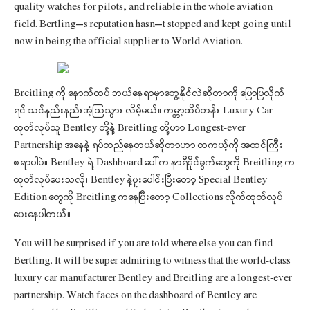
quality watches for pilots, and reliable in the whole aviation
field. Bertling’s reputation hasn’t stopped and kept going until
now in being the official supplier to World Aviation.
Breitling ကို နောက်ထပ် ဘယ်နေရာမှာတွေ့နိုင်လဲဆိုတာကို ပြောပြလိုက်
ရင် သင်နည်းနည်းအံ့သြသွား လိမ့်မယ်။ ကမ္ဘာ့ထိပ်တန်း Luxury Car
ထုတ်လုပ်သူ Bentley တို့နဲ့ Breitling တို့ဟာ Longest-ever
Partnership အနေနဲ့ ရပ်တည်နေတယ်ဆိုတာဟာ တကယ့်ကို အထင်ကြီး
စရာပါပဲ။ Bentley ရဲ့ Dashboard ပေါ်က နာရီဒိုင်ခွက်တွေကို Breitling က
ထုတ်လုပ်ပေးသလို၊ Bentley နဲ့ပူးပေါင်းပြီးတော့ Special Bentley
Edition တွေကို Breitling ကနေပြီးတော့ Collections လိုက်ထုတ်လုပ်
ပေးနေပါတယ်။
You will be surprised if you are told where else you can find
Bertling. It will be super admiring to witness that the world-class
luxury car manufacturer Bentley and Breitling are a longest-ever
partnership. Watch faces on the dashboard of Bentley are