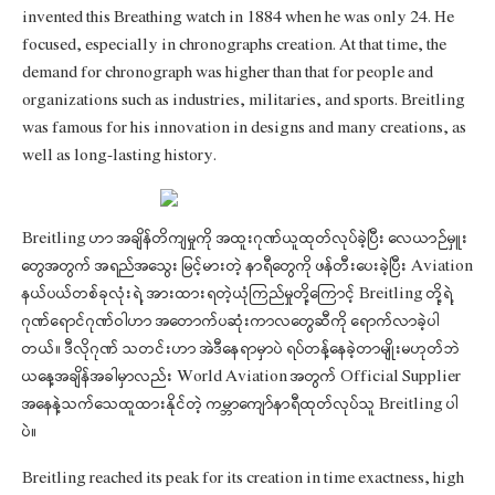
invented this Breathing watch in 1884 when he was only 24. He
focused, especially in chronographs creation. At that time, the
demand for chronograph was higher than that for people and
organizations such as industries, militaries, and sports. Breitling
was famous for his innovation in designs and many creations, as
well as long-lasting history.
Breitling ဟာ အချိန်တိကျမှုကို အထူးဂုဏ်ယူထုတ်လုပ်ခဲ့ပြီး လေယာဉ်မှူး
တွေအတွက် အရည်အသွေး မြင့်မားတဲ့ နာရီတွေကို ဖန်တီးပေးခဲ့ပြီး Aviation
နယ်ပယ်တစ်ခုလုံးရဲ့ အားထားရတဲ့ယုံကြည်မှုတို့ကြောင့် Breitling တို့ရဲ့
ဂုဏ်ရောင်ဂုဏ်ဝါဟာ အတောက်ပဆုံးကာလတွေဆီကို ရောက်လာခဲ့ပါ
တယ်။ ဒီလိုဂုဏ် သတင်းဟာ အဲဒီနေရာမှာပဲ ရပ်တန့်နေခဲ့တာမျိုးမဟုတ်ဘဲ
ယနေ့အချိန်အခါမှာလည်း World Aviation အတွက် Official Supplier
အနေနဲ့သက်သေထူထားနိုင်တဲ့ ကမ္ဘာကျော်နာရီထုတ်လုပ်သူ Breitling ပါ
ပဲ။
Breitling reached its peak for its creation in time exactness, high