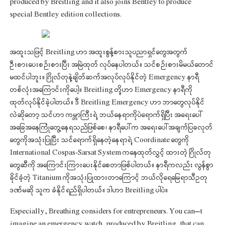
produced by Breitling and it also joins Bentley to produce
special Bentley edition collections.
အထူးသဖြင့် Breitling ဟာ အထူးစွန့်စားသူပညာရှင်တွေအတွက်
ဦးစားပေးစဉ်းစားပြီး အမြဲထုတ် လုပ်နေပါတယ်။ သင်စဉ်းစားမိမယ်တောင်
မထင်ပါဘူး။ ဂြိုလ်တုနဲ့ချိတ်ဆက်အလုပ်လုပ်နိုင်တဲ့ Emergency နာရီ
တစ်လုံးအကြောင်းကိုပေါ့။ Breitling တို့ဟာ Emergency နာရီကို
ထုတ်လုပ်နိုင်ခဲ့ပါတယ်။ ဒီ Breitling Emergency ဟာ ဘာတွေလုပ်နိုင်
လဲဆိုတော့ သင်ဟာ ကမ္ဘာကြီးရဲ့ ဘယ်နေရာကိုပဲရောက်ရှိပြီး အရေးပေါ်
အခြေအနေကြုံတွေ့နေရသည်ဖြစ်စေ၊ နာရီပေါ်က အရေးပေါ်အချက်ပြခလုတ်
တွေကိုအသုံးပြုပြီး သင်ရောက်ရှိနေတဲ့နေရာရဲ့ Coordinate တွေကို
International Cospas-Sarsat System ကနေထုတ်လွှင့် ထားတဲ့ ဂြိုလ်တု
တွေဆီကို အကြောင်းကြားပေးနိုင်စေတာဖြစ်ပါတယ်။ နာရီကလည်း လွန်စွာ
ခိုင်ခံ့တဲ့ Titanium ကိုအသုံးပြုထားတာကြောင့် ဘယ်လိုရေမြေရာသီဥတု
ဒဏ်မဆို သူက ခံနိုင်ရည်ရှိပါတယ်။ ဒါဟာ Breitling ပါပဲ။
Especially, Breathing considers for entrepreneurs. You can’t
imagine an emergency watch, produced by Breitling, that can