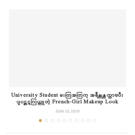
University Student ေတြအတြက္ အခ်ိန္ကုန္သက္သာၿပီး
ျပင္ဆင္ရလြယ္ကူတဲ့ French-Girl Makeup Look
June 10, 2019