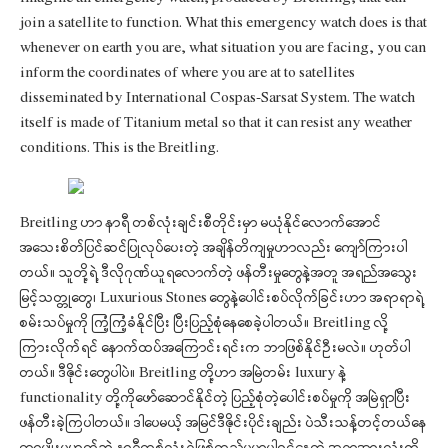
join a satellite to function. What this emergency watch does is that
whenever on earth you are, what situation you are facing, you can
inform the coordinates of where you are at to satellites
disseminated by International Cospas-Sarsat System. The watch
itself is made of Titanium metal so that it can resist any weather
conditions. This is the Breitling.
Breitling ဟာ နာရီ တစ်လုံးချင်းစီတိုင်းမှာ မယုံနိုင်လောက်အောင်
အသေးစိတ်ပြင်ဆင်ပြုလုပ်ပေးတဲ့ အချိန်တိကျမှုဟာလည်း ကျော်ကြားပါ
တယ်။ သူတို့ရဲ့ ဒီလိုဂုဏ်ယူရလောက်တဲ့ ဖန်တီးမှုတွေနဲ့အတူ အရည်အသွေး
မြင့်သတ္တုတွေ၊ Luxurious Stones တွေနဲ့ပေါင်းစပ်လိုက်ခြင်းဟာ အရာရာရဲ့
စမ်းသပ်မှုကို ကြံ့ကြံ့ခံနိုင်ပြီး ပြီးပြည့်စုံနေစေခဲ့ပါတယ်။ Breitling လို့
ကြားလိုက်ရင် နောက်ထပ်အကြောင်းရင်းက ဘာဖြစ်နိုင်ဦးမလဲ။ ဟုတ်ပါ
တယ်။ ဒီဇိုင်းတွေပါပဲ။ Breitling တို့ဟာ အမြဲတမ်း luxury နဲ့
functionality တို့ကိုဖော်ဆောင်နိုင်တဲ့ ပြည့်စုံတဲ့ပေါင်းစပ်မှုကို အမြဲရှာပြီး
ဖန်တီးခဲ့ကြပါတယ်။ ဒါပေမယ့် အမြင်ဒီဇိုင်းပိုင်းချည်း ပဲသီးသန့်တင့်တယ်နေ
တာမျိုးမဟုတ်ဘဲ နာရီတစ်လုံးရဲ့ဖြစ်တည်မှုမှာပါဝင်နေတဲ့ အရာအားလုံးကို