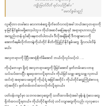
ကျိုးမြတ်ပီတိ ရင်ဝယ်ငြိ၏။”
– မောင်စွမ်းရည်
လူဆိုတာ တခါလေ လောကဓံတွေ ရိုက်ခတ်လာတဲ့အခါ ဘယ်အလှတရားကို
မှ မြင်နိုင်စွမ်းမရှိတော့ပါဘူး။ ကိုယ်အဆင်မပြေနေရင် အရာရာဟာလည်း
အကျည်းတန် ရုပ်ဆိုးနေတတ်ပါတယ်။ ဒီလိုအချိန်ဆို ဒီကဗျာလေးကို
အောက်မေ့မိလိုက်တာနဲ့ကိုယ်တိုင် စိတ်ကိုပြုပြင်နိုင်စွမ်းတွေ
ရှိလာပါလိမ့်
မယ်။
အလှတရားကို ပိုပြီးအာရုံစိုက်မိအောင် ဘယ်လိုလုပ်သင့်လဲ…..
ကိုယ့်ဘေးမှာ ရှိတဲ့ အလှတရားတွေကို ပိုမြင်အောင် မှတ်တမ်းလေးတခု
သပ်သပ်ထားပြီး ချရေးထားလို့ရတယ်။
ကိုယ်မြင်သမျှ၊ တွေ့သမျှ လှတယ်
ထင်တဲ့ အရာလေးတွေကို ကိုယ့်ရဲ့ အမြင်အတိုင်း ကိုယ်တိုင်တွေ့ကြုံခံစားရ
တဲ့အတိုင်း မှတ်တမ်းတင်ထားလိုက်လို့ရတယ်။
ပတ်ဝန်းကျင်မှာ သဘာဝအလှတွေကို သတိထားမိတဲ့အခါ ဖုန်းနဲ့ ပုံလေးတွေ
ရိုက်ထားလို့ရတယ်။
ကိုယ်တိုင်ချက်တဲ့ ဟင်းလျာတွေကိုလည်း လှလှလေး