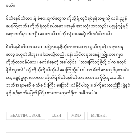
မယ်။
စိတ်နေစိတ်ထားနဲ့ ခံစားချက်တွေက ကိုယ့်ရဲ့ လုပ်ရပ်မှန်သမျှကို လမ်းညွှန်
ပေးကြတယ်။ ကိုယ့်ရဲ့လုပ်ရပ်အမှား၊အမှန် အားလုံးဟာလည်း ပစ္စုန်ပ္ပန်နှင့်
အနာဂတ်မှာ အကျိုးပေးတယ်။ ဒါကို လုံးဝမမေ့ဖို့ လိုအပ်ပါတယ်။
စိတ်နေစိတ်ထားလေး အမြဲလှနေဖို့ဆိုတာကတော့ လွယ်ကူတဲ့ အရာတခု
တော့ မဟုတ်ပါဘူး။ ဒါပေမယ့်လည်း ပန်းတိုင်တခုအနေနဲ့ ကြိုးစားရမှာ
ကိုယ့်တာဝန်ပဲလေ။ ခက်ခဲနေတဲ့ အခါတိုင်း “ဘာကြောင့်မို့လို့ ငါက မလုပ်
နိုင်ရမှာလဲ”လို့ ကိုယ့်ကိုယ်ကိုယ်မေးကြည့်ပါ။ ဒါဟာ စိတ်လေ့ကျင့်မှုတခုပဲ။
လေ့ကျင့်မှုများလေလေ ကိုယ်ရဲ့ စိတ်နေစိတ်ထားလေးက ပိုပိုလှလေပါပဲ။
ဘယ်အရာမဆို ချက်ချင်းကြီး မပြောင်းလဲနိုင်ပါဘူး။ ဒါကိုနားလည်ပြီး ဇွဲနပဲ
နှင့် စဉ်ဆက်မပြတ် ကြိုးစားအားထုတ်ဖို့က အဓိကပါပဲ။
BEAUTIFUL SOUL
LUSH
MIND
MINDSET