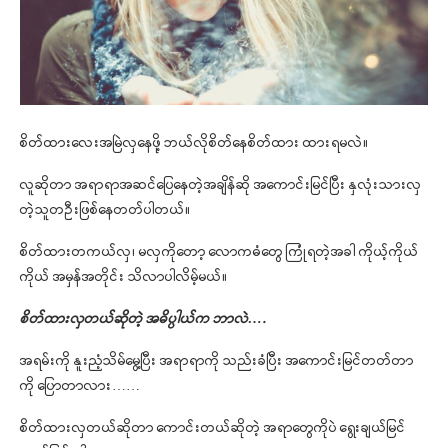
စိတ်ထားလေးအမြဲလှနေဖို့ ဘယ်လိုစိတ်နေစိတ်ထား ထားရမလဲ။
လူဆိုတာ အရာရာအဆင်ပြေနေတဲ့အချိန်ဆို အကောင်းမြင်ပြီး နှလုံးသားလှ
တဲ့သူတဦးဖြစ်နေတတ်ပါတယ်။
စိတ်ထားတကယ်လှ၊ မလှကိုတော့ လောကဓံတွေ ကြုံရတဲ့အခါ ကိုယ့်ကိုယ်
ကိုယ် အမှန်အတိုင်း သိလာပါလိမ့်မယ်။
စိတ်ထားလှတယ်ဆိုတဲ့ အဓိပ္ပါယ်က ဘာလဲ….
အရမ်းကို နူးညံ့သိမ်မွေ့ပြီး အရာရာကို သည်းခံပြီး အကောင်းမြင်တတ်တာ
ကို ပြောတာလား……
စိတ်ထားလှတယ်ဆိုတာ ကောင်းတယ်ဆိုတဲ့ အရာတွေကိုပဲ ရွေးချယ်မြင်