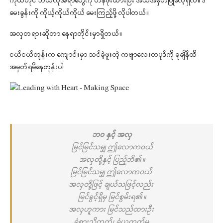
ကိုယ်တိုင် ဘယ်လိုအရာတွေကို တန်ဖိုးထားပြီး အသိအမှတ်ပြုလေ့ရှိလဲ။ ဒီ
မေးခွန်းကို ကိုယ့်ကိုယ်ကိုယ် မေးကြည့်ဖို့ လိုပါတယ်။
အလှတရားဆိုတာ နေရာတိုင်းမှာရှိတယ်။
ငယ်ငယ်တုန်းက ကျောင်းမှာ သင်ခဲ့ဖူးတဲ့ ကဗျာလေးတပုဒ်ကို ခုချိန်ထိ
အမှတ်ရမိနေတုန်းပါ
ဘဝ နှင့် အလှ
မြင်မြင်သမျှ ဤလောကဝယ်
အလှတို့နှင့် ပြည့်ဘိ၏။
မြင်မြင်သမျှ ဤလောကဝယ်
အလှတို့ဖြင့် ချယ်သဖြင့်လည်း
မြင်ခွင့်ရှိမှ မြင်စွမ်းရ၏။
အလှဟူကား မြင်သည်ထားဦး
ခံစားသိတတ်၊ ခံယူတတ်မှ