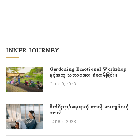
INNER JOURNEY
Gardening Emotional Workshop
နှင့်အတူ သဘာဝအား ခံစားမိခြင်း။
June 9, 2023
စိတ်ဝိညာဉ်ရေးရာကို ဘာလို့ လေ့ကျင့်သင့်
တာလဲ
June 2, 2023