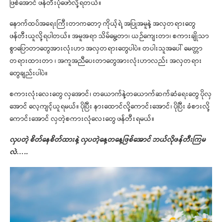
ဖြစ်အောင် ဖန်တီးပုံဖော်လို့ရတယ်။
နောက်ထပ်အရေးကြီးတာကတော့ ကိုယ့်ရဲ့ အပြုအမူနဲ့ အလှတရားတွေ
ဖန်တီးယူလို့ရပါတယ်။ အမူအရာ သိမ်မွေ့တာ၊ ယဉ်ကျေးတာ၊ စကားချိုသာ
စွာပြောတာတွေအားလုံးဟာ အလှတရားတွေပါပဲ။ တပါးသူအပေါ် မေတ္တာ
တရားထားတာ ၊ အကူအညီပေးတာတွေအားလုံးဟာလည်း အလှတရား
တွေချည်းပါပဲ။
စကားလုံးလေးတွေ လှအောင်၊ တယောက်နဲ့တယောက်ဆက်ဆံရေးတွေ ပိုလှ
အောင် လေ့ကျင့်ယူရမယ်။ ပိုပြီး နားထောင်လို့ကောင်းအောင်၊ ပိုပြီး ခံစားလို့
ကောင်းအောင် လှတဲ့စကားလုံလေးတွေ ဖန်တီးရမယ်။
လှပတဲ့ စိတ်နေစိတ်ထားနဲ့ လှပတဲ့နေ့တနေ့ဖြစ်အောင် ဘယ်လိုဖန်တီးကြမ
လဲ…..