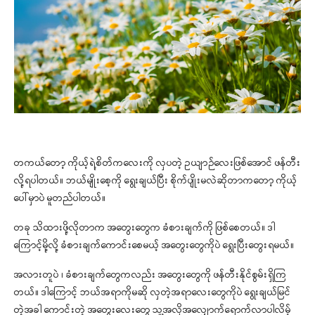
တကယ်တော့ ကိုယ့်ရဲ့စိတ်ကလေးကို လှပတဲ့ ဥယျာဉ်လေးဖြစ်အောင် ဖန်တီး
လို့ရပါတယ်။ ဘယ်မျိုးစေ့ကို ရွေးချယ်ပြီး စိုက်ပျိုးမလဲဆိုတာကတော့ ကိုယ့်
ပေါ်မှာပဲ မူတည်ပါတယ်။
တခု သိထားဖို့လိုတာက အတွေးတွေက ခံစားချက်ကို ဖြစ်စေတယ်။ ဒါ
ကြောင့်မို့လို့ ခံစားချက်ကောင်းစေမယ့် အတွေးတွေကိုပဲ ရွေးပြီးတွေးရမယ်။
အလားတူပဲ ၊ ခံစားချက်တွေကလည်း အတွေးတွေကို ဖန်တီးနိုင်စွမ်းရှိကြ
တယ်။ ဒါကြောင့် ဘယ်အရာကိုမဆို လှတဲ့အရာလေးတွေကိုပဲ ရွေးချယ်မြင်
တဲ့အခါ ကောင်းတဲ့ အတွေးလေးတွေ သူ့အလိုအလျှောက်ရောက်လာပါလိမ့်