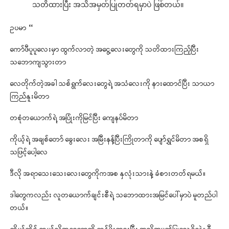
သတိထားပြီး အသိအမှတ်ပြုတတ်ရမှာပဲ ဖြစ်တယ်။
ဥပမာ –
ကော်ဖီပူပူလေးမှာ ထွက်လာတဲ့ အငွေ့လေးတွေကို သတိထားကြည့်ပြီး
သဘောကျသွားတာ
လေတိုက်တဲ့အခါ သစ်ရွက်လေးတွေရဲ့ အသံလေးကို နားထောင်ပြီး သာယာ
ကြည်နူးမိတာ
တစုံတယောက်ရဲ့ အပြုံးကိုမြင်ပြီး ကျေနပ်မိတာ
ကိုယ့်ရဲ့ အချစ်တော် ခွေးလေး အမြီးနန့်ပြီးကြိုတာကို ပျော်ရွှင်မိတာ အစရှိ
သဖြင့်ပေါ့လေ
ဒီလို အရာသေးသေးလေးတွေကိုကအစ နှလုံးသားနဲ့ ခံစားတတ်ရမယ်။
ဒါတွေကလည်း လူတယောက်ချင်းစီရဲ့ သဘောထားအမြင်ပေါ်မှာပဲ မူတည်ပါ
တယ်။