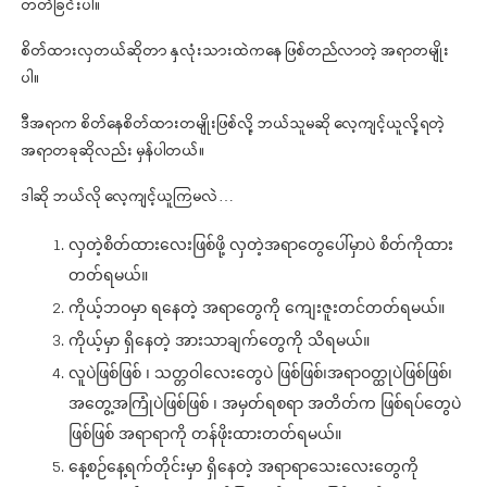
တတ်ခြင်းပါ။
စိတ်ထားလှတယ်ဆိုတာ နှလုံးသားထဲကနေ ဖြစ်တည်လာတဲ့ အရာတမျိုး
ပါ။
ဒီအရာက စိတ်နေစိတ်ထားတမျိုးဖြစ်လို့ ဘယ်သူမဆို လေ့ကျင့်ယူလို့ရတဲ့
အရာတခုဆိုလည်း မှန်ပါတယ်။
ဒါဆို ဘယ်လို လေ့ကျင့်ယူကြမလဲ…
လှတဲ့စိတ်ထားလေးဖြစ်ဖို့ လှတဲ့အရာတွေပေါ်မှာပဲ စိတ်ကိုထား
တတ်ရမယ်။
ကိုယ့်ဘဝမှာ ရနေတဲ့ အရာတွေကို ကျေးဇူးတင်တတ်ရမယ်။
ကိုယ့်မှာ ရှိနေတဲ့ အားသာချက်တွေကို သိရမယ်။
လူပဲဖြစ်ဖြစ် ၊ သတ္တဝါလေးတွေပဲ ဖြစ်ဖြစ်၊အရာဝတ္ထုပဲဖြစ်ဖြစ်၊
အတွေ့အကြုံပဲဖြစ်ဖြစ် ၊ အမှတ်ရစရာ အတိတ်က ဖြစ်ရပ်တွေပဲ
ဖြစ်ဖြစ် အရာရာကို တန်ဖိုးထားတတ်ရမယ်။
နေ့စဉ်နေ့ရက်တိုင်းမှာ ရှိနေတဲ့ အရာရာသေးလေးတွေကို