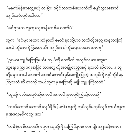
“မနက်ဖြန်မှာတွေ့မယ့် တခြား ဒရိုင်ဘာတစ်ယောက်ကို ပျော်သွားအောင်
ကျုပ်ထပ်လုပ်မယ်လေ”
“ခင်ဗျားက လူထူးလူဆန်းတစ်ယောက်ပဲ”
သူက “ခင်ဗျားစကားထဲမှာကို မောင်ရင်တို့ဟာ ဘယ်လိုအတ္တ ဆန်လာကြ
သလဲ ဆိုတာကိုပြနေတယ်။ ကျုပ်က ဒါကိုလေ့လာထားတာဗျ”
“ဥပမာ၊ ကျုပ်ပြောပြမယ်။ ကျုပ်တို့ စာတိုက် အလုပ်သမားတွေမှာ
ငွေရေးကြေးရေးအပြင် ဘာတွေ လိုအပ်ချို့တည့်နေပုံ ရသလဲ ဆိုတာ…။ သူ
တို့ခမျာ ဘယ်လောက်တောင်ကောင်းမွန်အကျိုးပြုတဲ့ အလုပ်ကိုလုပ်ကိုင်နေ
ကြသလဲ ဆို တာကို ဘယ်သူကမှ မပြောဆို မချီးကျူးကြတာပဲ”
“သူတို့ကလဲအလုပ်ကိုကောင်းကောင်းမှမလုပ်ကြတဲ့ဟာကို”
“ဘယ်ကောင်းကောင်းလုပ်နိုင်ပါ့မလဲ။ သူတို့ လုပ်လုပ်မလုပ်လုပ် ဘယ်သူက
မှ အရေးမစိုက်ဘူးလေ”
“တစ်စုံတစ်ယောက်ကများ သူတို့ကို အကြင်နာစကား၊ချီးကျူးတဲ့စကား