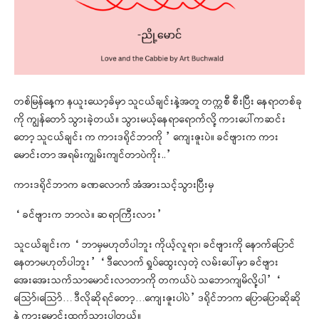
တစ်မြန်နေ့က နယူးယော့ခ်မှာ သူငယ်ချင်းနဲ့အတူ တက္ကစီ စီးပြီး နေရာတစ်ခု
ကို ကျွန်တော် သွားခဲ့တယ်။ သွားမယ့်နေရာရောက်လို့ ကားပေါ်ကဆင်း
တော့ သူငယ်ချင်း က ကားဒရိုင်ဘာကို ” ကျေးဇူးပဲ။ ခင်ဗျားက ကား
မောင်းတာ အရမ်းကျွမ်းကျင်တာပဲကိုး..”
ကားဒရိုင်ဘာက ခဏလောက် အံအားသင့်သွားပြီးမှ
“ ခင်ဗျားက ဘာလဲ။ ဆရာကြီးလား”
သူငယ်ချင်းက “ ဘာမှမဟုတ်ပါဘူး ကိုယ့်လူရာ၊ ခင်ဗျားကို နောက်ပြောင်
နေတာမဟုတ်ပါဘူး” “ ဒီလောက် ရှုပ်ထွေးလှတဲ့ လမ်းပေါ်မှာ ခင်ဗျား
အေးအေးသက်သာမောင်းလာတာကို တကယ်ပဲ သဘောကျမိလို့ပါ” “
သြော်၊သြော်… ဒီလိုဆိုရင်တော့…ကျေးဇူးပါပဲ” ဒရိုင်ဘာက ပြောပြောဆိုဆို
နဲ့ ကားမောင်းထွက်သွားပါတယ်။