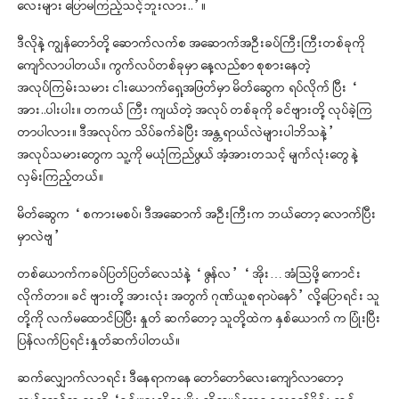
လေးများ ပြောမကြည့်သင့်ဘူးလား..”။
ဒီလိုနဲ့ ကျွန်တော်တို့ ဆောက်လက်စ အဆောက်အဦးခပ်ကြီးကြီးတစ်ခုကို
ကျော်လာပါတယ်။ ကွက်လပ်တစ်ခုမှာ နေ့လည်စာ စုစားနေတဲ့
အလုပ်ကြမ်းသမား ငါးယောက်ရှေ့အဖြတ်မှာ မိတ်ဆွေက ရပ်လိုက် ပြီး “
အား..ပါးပါး။ တကယ် ကြီး ကျယ်တဲ့ အလုပ် တစ်ခုကို ခင်ဗျားတို့ လုပ်ခဲ့ကြ
တာပါလား။ ဒီအလုပ်က သိပ်ခက်ခဲပြီး အန္တရာယ်လဲများပါဘိသနဲ့”
အလုပ်သမားတွေက သူ့ကို မယုံကြည်ဖွယ် အံ့အားတသင့် မျက်လုံးတွေ နဲ့
လှမ်းကြည့်တယ်။
မိတ်ဆွေက “ စကားမစပ်၊ ဒီအဆောက် အဦးကြီးက ဘယ်တော့ လောက်ပြီး
မှာလဲဗျ”
တစ်ယောက်ကခပ်ပြတ်ပြတ်လေသံနဲ့ “ ဇွန်လ” “ အိုး… အံသြဖို့ ကောင်း
လိုက်တာ။ ခင် ဗျားတို့ အားလုံး အတွက် ဂုဏ်ယူစရာပဲနော်” လို့ပြောရင်း သူ
တို့ကို လက်မထောင်ပြပြီး နှုတ် ဆက်တော့ သူတို့ထဲက နှစ်ယောက် က ပြုံးပြီး
ပြန်လက်ပြရင်းနှုတ်ဆက်ပါတယ်။
ဆက်လျှောက်လာရင်း ဒီနေရာကနေ တော်တော်လေးကျော်လာတော့