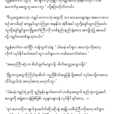
ကျွန်တော်က သူ့ကို “ခင်ဗျားလိုလူမျိုး ကိုကျုပ်တော့ ခုနောက်ပိုင်း တစ်
ယောက်မှ မတွေ့ဘူးသေးဘူး” လို့ပြောလိုက်တယ်။
“ဒီလူတွေအားလုံး ကျုပ် စကားလုံးတွေကို သာ သေသေချာချာ အလေးထား
စဥ်းစားမိရင် ကျေနပ်သွားကြမှာ အမှန်ပဲ။ အဲ့ဒီအခါ သူတို့ပျော်သွားကြမယ်။
သူတို့ပျော်ရွှင်မှုက မြို့တော်ကြီးကို တစ်နည်းနည်းနဲ့တော့ အကျိုးပြု စေမယ်
လို့ ကျုပ်တထစ်ချယုံတယ်။”
ကျွန်တော်က ထပ်ပြီး ကန့်ကွက်သံနဲ့ “ ဒါပေမဲ့ ခင်ဗျား အားလုံးကိုတော့
လိုက် လုပ်နိုင်မယ်မထင်ဘူး။ ခင်ဗျားက တစ်ယောက်ထဲလေ”
“အရေးကြီးဆုံးက စိတ်ပျက်မသွားဖို့ ၊ စိတ်လျှော့မသွားဖို့ပဲ”
“မြို့ကလူတွေကို ကြင်နာစိတ်၊ ကူညီစိတ်တွေပြန် ရှိအောင် လုပ်ပေးဖို့ကတော့
သိပ်လွယ်တဲ့ အလုပ်တော့ မဟုတ်ဘူး”
“ဒါပေမဲ့ ကျုပ်ရဲ့ ခုလို ရည်မှန်းချက်ကောင်းတစ်ခုအတွက် စည်းရုံးလှုံ့ဆော်
ပေးမှုကို အဖွဲ့လေးနဲ့ဖြစ်ဖြစ်၊ လူများများနဲ့ လုပ်နိုင်ရင်တော့…။
“ခုပဲ ဟောဟိုက မျက်နှာပေါက်ဆိုးဆိုးနဲ့ အမျိုးသမီးကြီးကိုတော့ ခင်ဗျား