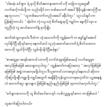
“ဒါပေမဲ့၊ ခင်ဗျား ရဲ့ ခုလို စိတ်စေတနာကောင်းကို တခြားသူတွေဆီ
လက်ဆင့်ကမ်းဖို့ က သည်ဒရိုင်ဘာ တစ်ယောက် အပေါ် မှီခိုလွန်းအားကြီးမ
နေဘူးလား” “သူတစ်ယောက်တည်းအပေါ် မမှီပါဘူး” သူငယ်ချင်းက
ပြန်ပြောတယ်။ “ အဲ့ဒါက လုံးဝဥဿုံ စိတ်မချရလို့ ကျုပ်က နေ့တိုင်းမှာ မ
တူညီတဲ့ လူ ဆယ်ယောက်နဲ့ ခုလိုမျိုး
ဆက်ဆံသွားမှာပါ။ ဒီထဲက သုံးယောက်ကို ကျွန်တော် က ပျော်ရွှင်အောင်
လုပ်နိုင်ပြီ ဆိုရင်တော့ နောက်ထပ် လူသုံးထောင်လောက်ရဲ့ စိတ်သဘော
ထားကို သွယ်ဝိုက်ပြီး လွှမ်းမိုးနိုင်ပြီပေါ့ဗျာ”
“စာတွေ့မှာ အရမ်းကောင်းတာကို လက်ခံရမှာဖြစ်ပေမယ့် လက်တွေ့မှာ
အလုပ်ဖြစ်မဖြစ် မသေချာလှပါဘူး” ကျွန်တော်ကပြောတော့ “ အလုပ်ဖြစ်ဖြစ်
မဖြစ်ဖြစ် အရှုံးကတော့မရှိပါဘူး။ ဒီလူကောင်းတာတွေလုပ်နေတယ် ဆိုတာ
ကိုပြောဖို့၊ချီးကျူးဖို့ ကျုပ်အတွက် အချိန်ပိုကုန်သွားတာမှမဟုတ်ပဲ။ သူ့အနေနဲ့
လဲ ဘောက်ဆူး များများ ဖြစ်ဖြစ်၊နည်းနည်းဖြစ်ဖြစ် ရတာလဲမဟုတ်ပါဘူး”
“ခင်ဗျားစကားကို သူ စိတ်မဝင်စားရင်၊ လစ်လျှုရှုရင်ကော ဘာဖြစ်မလဲ”
သူဆက်ပြောပါတယ်။