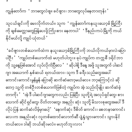
ကျွန်တော်က “ ဘာတွေလဲဗျ။ ခင်ဗျား၊ ဘာတွေလုပ်နေတာတုန်း”
သူငယ်ချင်းကို မေးလိုက်တယ်။ သူက “ ကျွန်တော်ကနယူးယော့ခ် မြို့ကြီး
ကို ချစ်မေတ္တာတွေဖြန့်ပေးဖို့ ကြိုးစား နေတာပါ” “ ဒီနည်းကပဲ မြို့ကို ကယ်
နိုင်မယ်လို့ ကျုပ် ယုံတယ်”
“ခင်ဗျားတစ်ယောက်ထဲက နယူးယော့ခ်မြို့ကြီးကို ဘယ်လိုကယ်မှာလဲ၊ပြော
ပါဦး” “ကျုပ်တစ်ယောက်ထဲ မဟုတ်ပါဘူး။ ခုပဲ ကျုပ်က တက္ကစီ ဒရိုင်ဘာ
ကို သူ့နေ့ဖြစ်အောင် လုပ်လိုက်ပြီလေ” “ ဆိုပါစို့ ဒီနေ့ အဖို့ သူအတွက် ပါဆင်
ဂျာ အယောက် နှစ်ဆယ် ရတယ်ထား၊ သူက ဒီ ခရီးသည်တွေအပေါ်
ကောင်းကောင်းမွန်မွန် ပြောဆို ဆက်ဆံတော့မယ်လေ။ ဘာ့ကြောင့်လဲ ဆို
တော့ သူ့ကို တစ်ဦးတစ်ယောက်ဖြစ်တဲ့ ကျုပ်က အဲ့ သည်လိုမျိုး ဆက်ဆံခဲ့
တာကိုး” “အဲ့ ဒီ ပါဆင်ဂျာတွေကလည်း ပြန်ပြီး သူတို့ရဲ့ အလုပ်ရှင်တွေ၊ စား
သောက် ဆိုင်ရှင်တွေ၊ ဝိတ်တာတွေ၊ အနည်း ဆုံး သူတို့ မိသားစုတွေအပေါ် ဒီ
လိုပဲ ပြန် ဆက်ဆံလိမ့်မှာပေါ့” “နောက်ဆုံး ဒီစိတ် ကောင်း၊ စေတနာကောင်း
လေးက အနည်းဆုံး လူတစ်ထောင်လောက်ဆီ ပျံ့နှံ့သွားကောင်း သွားနိုင်
တယ်လေ။ ဒါဆို ဘယ်ဆိုးမလဲ။ မဟုတ်ဘူးလား”