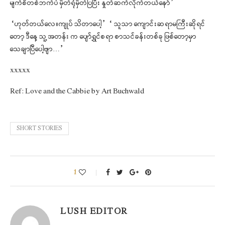
မျက်စိတစ်ဘက်ပဲ မှိတ်ရုံမှိတ်ပြပြီး နှုတ်ဆက်လိုက်တယ်နော်”
“ဟုတ်တယ်လေ။ကျုပ် သိတာပေါ့” “ သူသာ ကျောင်းဆရာမကြီးဆိုရင်
တော့ ဒီနေ့ သူ့ အတန်း က ပျော်ရွှင်စရာ စာသင်ခန်းတစ်ခု ဖြစ်တော့မှာ
သေချာပြီပေါ့ဗျာ…”
xxxxx
Ref: Love and the Cabbie by Art Buchwald
SHORT STORIES
1
LUSH EDITOR