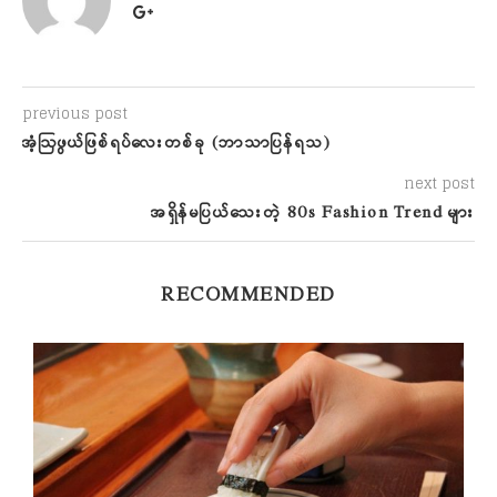
previous post
အံ့ဩဖွယ်ဖြစ်ရပ်လေးတစ်ခု (ဘာသာပြန်ရသ)
next post
အရှိန်မပြယ်သေးတဲ့ 80s Fashion Trend များ
RECOMMENDED