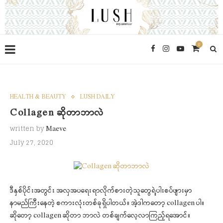
0
HEALTH & BEAUTY
LUSH DAILY
Collagen ဆိုတာဘာလဲ
written by
Maeve
July 27, 2020
ဒီနှစ်ပိုင်းအတွင်း အလှအပရေးရာလိုက်စားတဲ့သူတွေရဲ့ပါးစပ်ဖျားမှာ
နာမည်ကြီးနေတဲ့ စကားလုံးတစ်ခုရှိပါတယ်။ အဲ့ဒါကတော့ collagen ပါ။
ဆိုတော့ collagen ဆိုတာ ဘာလဲ တစ်ချက်လေ့လာကြည့်ရအောင်။