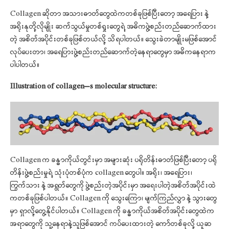
Collagen ဆိုတာ အသားဓာတ်တွေထဲကတစ်ခုဖြစ်ပြီးတော့ အရေပြား နဲ့
အရိုးနုတို့လိုမျိုး ဆက်သွယ်မှုတစ်ရှုးတွေရဲ့ အဓိကဖွဲ့စည်းတည်ဆောက်ထား
တဲ့ အစိတ်အပိုင်းတစ်ခုဖြစ်တယ်လို့ သိရပါတယ်။ သွေးခဲတာမျိုးမဖြစ်အောင်
လုပ်ပေးတာ၊ အရေပြားဖွဲ့စည်းတည်ဆောက်တဲ့နေရာတွေမှာ အဓိကနေရာက
ပါပါတယ်။
Illustration of collagen’s molecular structure:
Collagen က ခန္ဓာကိုယ်တွင်းမှာ အများဆုံး ပရိုတိန်းဓာတ်ဖြစ်ပြီးတော့ ပရို
တိန်းဖွဲ့စည်းမှုရဲ့ သုံးပုံတစ်ပုံက collagen တွေပါ။ အရိုး၊ အရေပြား၊
ကြွက်သား နဲ့ အရွတ်တွေကို ဖွဲ့စည်းတဲ့အပိုင်းမှာ အရေးပါတဲ့အစိတ်အပိုင်းထဲ
ကတစ်ခုဖြစ်ပါတယ်။ Collagen ကို သွေးကြော၊ မျက်ကြည်လွှာ နဲ့ သွားတွေ
မှာ ရှာလို့တွေ့နိုင်ပါတယ်။ Collagen ကို ခန္ဓာကိုယ်အစိတ်အပိုင်းတွေထဲက
အရာတွေကို သူ့နေရာနဲ့သူဖြစ်အောင် ကပ်ပေးထားတဲ့ ကော်တစ်ခုလို့ ယူဆ