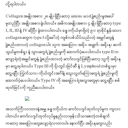
လို့ရပါတယ်။
Collagen အမျိုးအစား ၂၈ မျိုးရှိပြီးတော့ amino acid ဖွဲ့စည်းမှုအပေါ်
မူတည်ပြီး အမျိုးအစားခွဲပါတယ်။ အဓိကအမျိုးအစား ၄ မျိုးရှိပြီးတော့ type
I, II, III နဲ့ IV ဆိုပြီး ခွဲထားပါတယ်။ ခန္ဓာကိုယ်မှာရှိတဲ့ ၉၀ ရာခိုင်နှုန်းသော
collagen တွေက type I လို့ခေါ်တဲ့ ကျစ်လစ်သိပ်သည်းတဲ့ အမျှင်တွေနဲ့
ဖွဲ့စည်းထားတဲ့ collagen ပါ။ သူက အရေပြား၊ အရိုး၊ အရွတ်၊ အရိုးနု၊ ဆက်
သွယ်မှုတစ်ရှုး နဲ့ သွားတွေရဲ့ ဖွဲ့စည်းမှုကို ထောက်ပံ့ပေးပါတယ်။ type II က
လျော့ရဲတဲ့အမျှင်တွေနဲ့ ဖွဲ့စည်းထားတဲ့ ကော်လဂျင်ဖြစ်ပြီးတော့ သူ့ကို အရိုးနု
မှာ တွေ့ရပါတယ်။ Type III ကို ရိုးတွင်းခြင်ဆီ နဲ့ Lymphoid တစ်ရှုးမှာ
တွေ့ရပြီး ကြွက်သား၊ ကိုယ်တွင်းအင်္ဂါနဲ့ သွေးလွှတ်ကြောတွေရဲ့ ဖွဲ့စည်းမှုကို
ထောက်ပံ့ပေးပါတယ်။ Type IV ကို အရေပြားရဲ့အလွှာတွေမှာ တွေ့ရပြီး စစ်
ထုတ်ခြင်းကို ကူညီပေးပါတယ်။
အသက်ကြီးလာတာနဲ့အမျှ ခန္ဓာကိုယ်က ကော်လဂျင်ထုတ်လုပ်မှုက ကျလာ
ပါတယ်။ ကော်လဂျင်ထုတ်လုပ်မှုနည်းလာမှန်းသိသာစေတဲ့တစ်ချက်
ကတော့ အရေပြားတွေလျော့ရဲလာတာပါ။ နောက်ပြီး အရိုးနုတွေလည်း