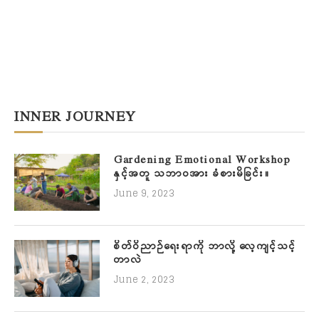
INNER JOURNEY
Gardening Emotional Workshop
နှင့်အတူ သဘာဝအား ခံစားမိခြင်း။
June 9, 2023
စိတ်ဝိညာဉ်ရေးရာကို ဘာလို့ လေ့ကျင့်သင့်
တာလဲ
June 2, 2023