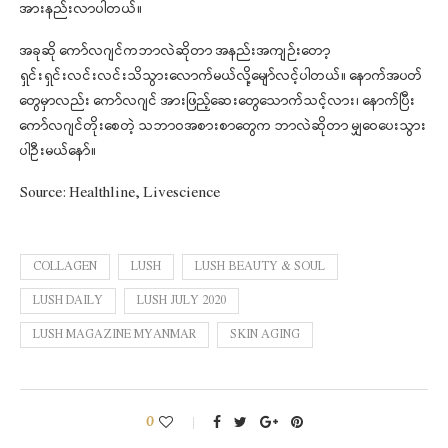
အားနည်းလာပါတယ်။
အခုဆို ကော်လဂျင်ကဘာလဲဆိုတာ အနည်းအကျဉ်းတော့
ရှင်းရှင်းလင်းလင်းသိသွားလောက်မယ်လို့မျော်လင့်ပါတယ်။ နောက်အပတ်
တွေမှာလည်း ကော်လဂျင် အားဖြည့်ဆေးတွေသောက်သင့်လား၊ နောက်ပြီး
ကော်လဂျင်တိုးစေတဲ့ သဘာဝအစားစာတွေက ဘာလဲဆိုတာ မျှဝေပေးသွား
ပါဦးမယ်နော်။
Source: Healthline, Livescience
COLLAGEN
LUSH
LUSH BEAUTY & SOUL
LUSH DAILY
LUSH JULY 2020
LUSH MAGAZINE MYANMAR
SKIN AGING
0