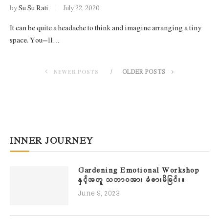
by
Su Su Rati
July 22, 2020
It can be quite a headache to think and imagine arranging a tiny
space. You’ll…
NEWER POSTS
OLDER POSTS
INNER JOURNEY
Gardening Emotional Workshop
နှင့်အတူ သဘာဝအား ခံစားမိခြင်း။
June 9, 2023