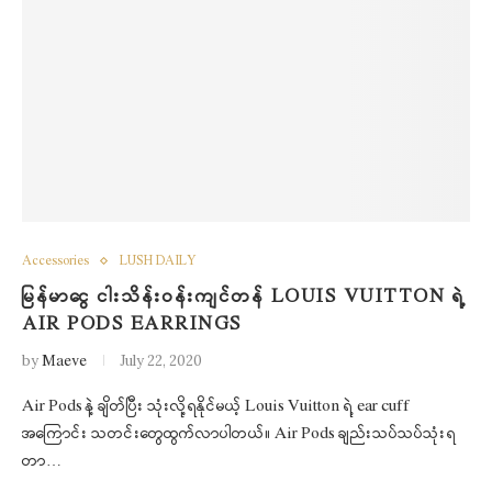
Accessories
LUSH DAILY
မြန်မာငွေ ငါးသိန်းဝန်းကျင်တန် LOUIS VUITTON ရဲ့
AIR PODS EARRINGS
by
Maeve
July 22, 2020
Air Pods နဲ့ ချိတ်ပြီး သုံးလို့ရနိုင်မယ့် Louis Vuitton ရဲ့ ear cuff
အကြောင်း သတင်းတွေထွက်လာပါတယ်။ Air Pods ချည်းသပ်သပ်သုံးရ
တာ…