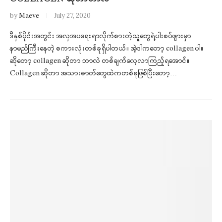
by
Maeve
July 27, 2020
ဒီနှစ်ပိုင်းအတွင်း အလှအပရေးရာလိုက်စားတဲ့သူတွေရဲ့ပါးစပ်ဖျားမှာ
နာမည်ကြီးနေတဲ့ စကားလုံးတစ်ခုရှိပါတယ်။ အဲ့ဒါကတော့ collagen ပါ။
ဆိုတော့ collagen ဆိုတာ ဘာလဲ တစ်ချက်လေ့လာကြည့်ရအောင်။
Collagen ဆိုတာ အသားဓာတ်တွေထဲကတစ်ခုဖြစ်ပြီးတော့…