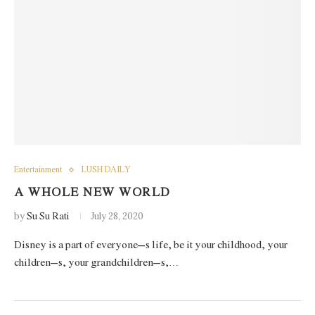
Entertainment
LUSH DAILY
A WHOLE NEW WORLD
by
Su Su Rati
July 28, 2020
Disney is a part of everyone’s life, be it your childhood, your
children’s, your grandchildren’s,…