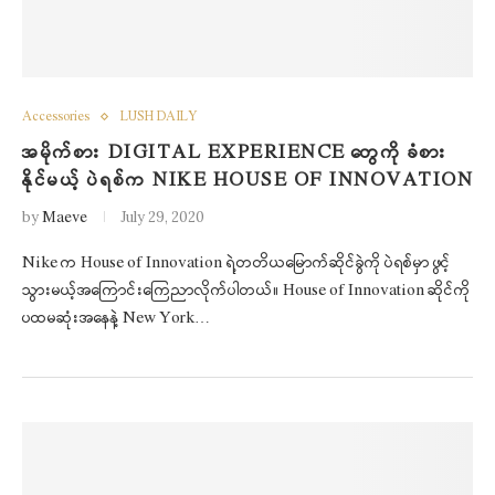
Accessories
LUSH DAILY
အမိုက်စား DIGITAL EXPERIENCE တွေကို ခံစား
နိုင်မယ့် ပဲရစ်က NIKE HOUSE OF INNOVATION
by
Maeve
July 29, 2020
Nike က House of Innovation ရဲ့တတိယမြောက်ဆိုင်ခွဲကို ပဲရစ်မှာ ဖွင့်
သွားမယ့်အကြောင်းကြေညာလိုက်ပါတယ်။ House of Innovation ဆိုင်ကို
ပထမဆုံးအနေနဲ့ New York…