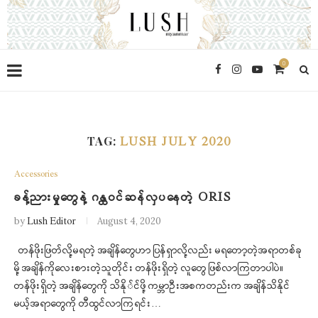
0
TAG:
LUSH JULY 2020
Accessories
ခန့်ညားမှုတွေနဲ့ ဂန္ထဝင်ဆန်လှပနေတဲ့ ORIS
by
Lush Editor
August 4, 2020
တန်ဖိုးဖြတ်လို့မရတဲ့ အချိန်တွေဟာ ပြန်ရှာလို့လည်း မရတော့တဲ့အရာတစ်ခု
မို့ အချိန်ကိုလေးစားတဲ့သူတိုင်း တန်ဖိုးရှိတဲ့ လူတွေ ဖြစ်လာကြတာပါပဲ။
တန်ဖိုးရှိတဲ့ အချိန်တွေကို သိနို်င်ဖို့ ကမ္ဘာဦးအစကတည်းက အချိန်သိနိုင်
မယ့်အရာတွေကို တီထွင်လာကြရင်း…