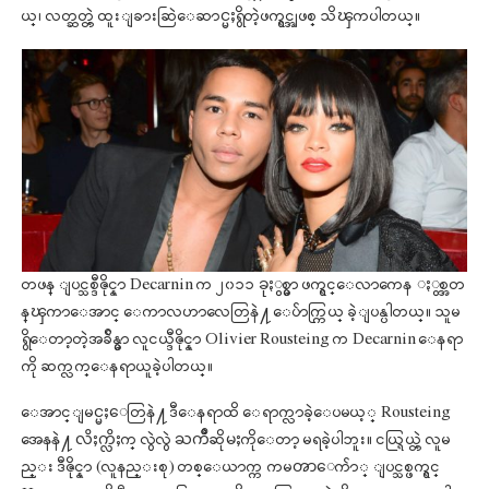
ယ္၊ လတ္ဆတ္တဲ့ ထူးျခားဆြဲေဆာင္မႈရွိတဲ့ဖက္ရွင္အျဖစ္ သိၾကပါတယ္။
တဖန္ ျပင္သစ္ဒီဇိုင္နာ Decarnin က ၂၀၁၁ ခုႏွစ္မွာ ဖက္ရွင္ေလာကေန ႏွစ္အတ
န္ၾကာေအာင္ ေကာလဟာလေတြနဲ႔ ေပ်ာက္ကြယ္ ခဲ့ျပန္ပါတယ္။ သူမ
ရွိေတာ့တဲ့အခ်ိန္မွာ လူငယ္ဒီဇိုင္နာ Olivier Rousteing က Decarnin ေနရာ
ကို ဆက္လက္ေနရာယူခဲ့ပါတယ္။
ေအာင္ျမင္မႈေတြနဲ႔ ဒီေနရာထိ ေရာက္လာခဲ့ေပမယ့္ Rousteing
အေနနဲ႔ လိႈက္လိႈက္ လွဲလွဲ ႀကိဳဆိုမႈကိုေတာ့ မရခဲ့ပါဘူး။ ငယ္ရြယ္တဲ့ လူမ
ည္း ဒီဇိုင္နာ (လူနည္းစု) တစ္ေယာက္က ကမၻာေက်ာ္ ျပင္သစ္ဖက္ရွင္