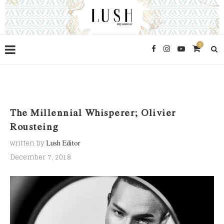
0
The Millennial Whisperer; Olivier
Rousteing
written by
Lush Editor
December 7, 2018