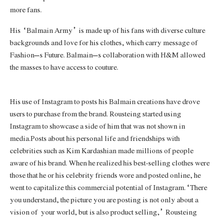
more fans.
His “Balmain Army” is made up of his fans with diverse culture
backgrounds and love for his clothes, which carry message of
Fashion’s Future. Balmain’s collaboration with H&M allowed
the masses to have access to couture.
His use of Instagram to posts his Balmain creations have drove
users to purchase from the brand. Rousteing started using
Instagram to showcase a side of him that was not shown in
media.Posts about his personal life and friendships with
celebrities such as Kim Kardashian made millions of people
aware of his brand. When he realized his best-selling clothes were
those that he or his celebrity friends wore and posted online, he
went to capitalize this commercial potential of Instagram.“There
you understand, the picture you are posting is not only about a
vision of your world, but is also product selling,” Rousteing