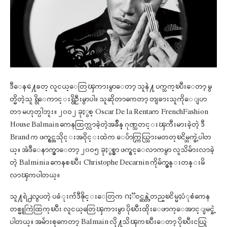
ဒီေန႔ေခတ္ လူငယ္ေတြၾကားမွာေတာ့ သူနဲ႔ ပက္သက္ၿပီးေတာ့ မွ
တ္မိတဲ့သူ ရွိေကာင္းရွိဦးမွာပါ။ သူဆိုတာကေတာ့ တျခားသူကိုေျပာ
တာ မဟုတ္ပါဘူး။ ၂၀ဝ၂ ခုႏွစ္ Oscar De la Rentaက FrenchFashion
House Balmain ကေနထြက္လာခဲ့တဲ့အခ်ိန္ ဂုဏ္သတင္းၾကီးမားခဲ့တဲ့ ဒီ
Brand က ဖက္ရွင္အသိုင္းအဝိုင္းထဲက ေပ်ာက္ကြယ္သြားမတတ္ၿငိမ္သက္ခဲ့ပါတ
ယ္။ အဲဒီေနာက္မွာေတာ့ ၂၀ဝ၅ ခုႏွစ္မွာ ဖက္ရွင္ေလာကမွာ လူသိမ်ားလာခဲ့
တဲ့ Balminia ကေနစၿပီး Christophe Decarnin ကိုမ်က္မွန္းတန္းမိ
လာၾကပါတယ္။
သူ႔ရဲ႕လွပတဲ့ ပခံုးက်ဒီဇိုင္းေတြက ဂႏၱဝင္ဆန္တဲ့တည္ၿငိမ္မႈပံုစံကေန
တစ္မူကြဲထြက္ၿပီး လူငယ္ေတြၾကားမွာ ပိုၿပီးထိုးေဖာက္ေအာင္ျမင္ခဲ့
ပါတယ္။ အမ်ားစုကေတာ့ Balmain လို႔သိၾကၿပီးေတာ့ ပိုၿပီးငယ္ရြ