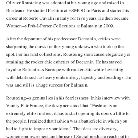
Olivier Rousteing was adopted at his young age and raised in
Bordeaux. He studied Fashion at ESMOD in Paris and started his
career at Roberto Cavalli in Italy for five years. He then became
Women’s Prêt-à-Porter Collections at Balmain in 2009.
After the departure of his predecessor Decarnin, critics were
sharpening the claws for this young unknown who took up the
spot. For his first collections, Rousteing showcased elegance yet
attaining the rocker chic esthetics of Decarnin. He has stayed
loyal to Balmain’s Baroque with rocker chic while lavishing
with details such as heavy embroidery, tapestry and beadings. He
was and still is a huge success for Balmain.
Rousteing’s genius lies in his fearlessness. In his interview with
Vanity Fair France, the designer stated that “Fashion is an
extremely elitist milieu, it has to start opening its doors a little to
the people. I realized that fashion was a battlefield in which you
had to fight to impose your ideas.” The ideas are diversity,
women empowerment and the use of Social media to reach out to