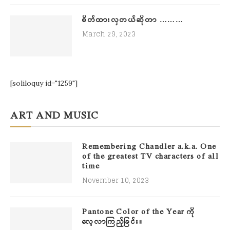
စိတ်ထားလှတယ်ဆိုတာ ………
March 29, 2023
[soliloquy id="1259"]
ART AND MUSIC
Remembering Chandler a.k.a. One
of the greatest TV characters of all
time
November 10, 2023
Pantone Color of the Year ကို
လေ့လာကြည့်ခြင်း။