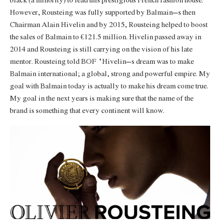
black (a minority) to lead this prestigious French fashion house.
However, Rousteing was fully supported by Balmain’s then
Chairman Alain Hivelin and by 2015, Rousteing helped to boost
the sales of Balmain to €121.5 million. Hivelin passed away in
2014 and Rousteing is still carrying on the vision of his late
mentor. Rousteing told BOF “Hivelin’s dream was to make
Balmain international; a global, strong and powerful empire. My
goal with Balmain today is actually to make his dream come true.
My goal in the next years is making sure that the name of the
brand is something that every continent will know.