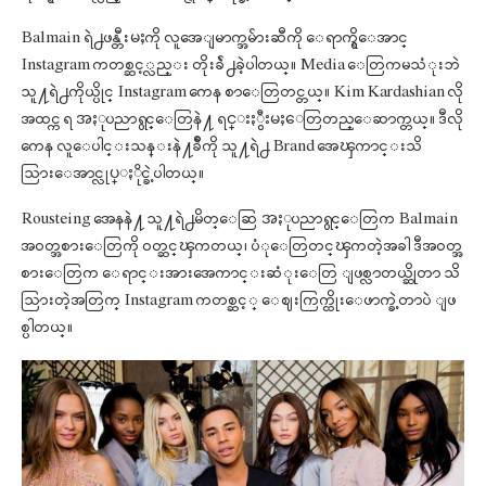
Balmain ရဲ႕ဖန္တီးမႈကို လူအေျမာက္အမ်ားဆီကို ေရာက္ရွိေအာင္
Instagram ကတစ္ဆင့္လည္း တိုးခ်ဲ႕ခဲ့ပါတယ္။ Media ေတြကမသံုးဘဲ
သူ႔ရဲ႕ကိုယ္ပိုင္ Instagram ကေန စာေတြတင္တယ္။ Kim Kardashian လို
အထင္ကရ အႏုပညာရွင္ေတြနဲ႔ ရင္းႏွီးမႈေတြတည္ေဆာက္တယ္။ ဒီလို
ကေန လူေပါင္းသန္းနဲ႔ခ်ီကို သူ႔ရဲ႕ Brand အေၾကာင္းသိ
သြားေအာင္လုပ္ႏိုင္ခဲ့ပါတယ္။
Rousteing အေနနဲ႔ သူ႔ရဲ႕မိတ္ေဆြ အႏုပညာရွင္ေတြက Balmain
အဝတ္အစားေတြကို ဝတ္ဆင္ၾကတယ္၊ ပံုေတြတင္ၾကတဲ့အခါ ဒီအဝတ္အ
စားေတြက ေရာင္းအားအေကာင္းဆံုးေတြ ျဖစ္လာတယ္ဆိုတာ သိ
သြားတဲ့အတြက္ Instagram ကတစ္ဆင့္ ေဈးကြက္ထိုးေဖာက္ခဲ့တာပဲ ျဖ
စ္ပါတယ္။