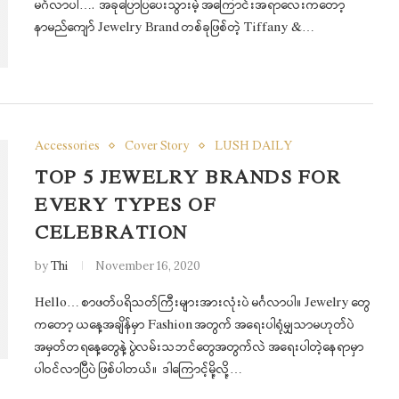
မင်္ဂလာပါ…. အခုပြောပြပေးသွားမဲ့ အကြောင်းအရာလေးကတော့
နာမည်ကျော် Jewelry Brand တစ်ခုဖြစ်တဲ့ Tiffany &…
Accessories
Cover Story
LUSH DAILY
TOP 5 JEWELRY BRANDS FOR
EVERY TYPES OF
CELEBRATION
by
Thi
November 16, 2020
Hello… စာဖတ်ပရိသတ်ကြီးများအားလုံးပဲ မင်္ဂလာပါ။ Jewelry တွေ
ကတော့ ယနေ့အချိန်မှာ Fashion အတွက် အရေးပါရုံမျှသာမဟုတ်ပဲ
အမှတ်တရနေ့တွေနဲ့ ပွဲလမ်းသဘင်တွေအတွက်လဲ အရေးပါတဲ့နေရာမှာ
ပါဝင်လာပြီပဲ ဖြစ်ပါတယ်။ ဒါကြောင့်မို့လို့…