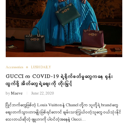
Accessories
LUSH DAILY
GUCCI က COVID-19 ရဲ့ရိုက်ခတ်မှုတွေကနေ ရုန်း
ထွက်ဖို့ အိတ်တွေရဲ့ဈေးကို တိုးမြှင့်
by
Maeve
June 22, 2020
ပြိုင်ဘက်တွေဖြစ်တဲ့ Louis Vuitton နဲ့ Chanel တို့က သူတို့ရဲ့ brand တွေ
ဈေးတက်သွားတာမျိုးဖြစ်ရင်တောင် ချမ်းသာကြွယ်ဝတဲ့သူတွေ ဝယ်သုံးနိုင်
သေးတယ်ဆိုတဲ့ ဗျူဟာကို ပါဝင်တဲ့အနေနဲ့ Gucci…