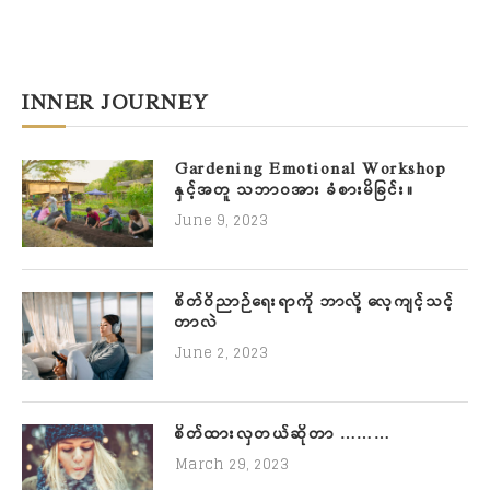
INNER JOURNEY
Gardening Emotional Workshop
နှင့်အတူ သဘာဝအား ခံစားမိခြင်း။
June 9, 2023
စိတ်ဝိညာဉ်ရေးရာကို ဘာလို့ လေ့ကျင့်သင့်
တာလဲ
June 2, 2023
စိတ်ထားလှတယ်ဆိုတာ ………
March 29, 2023