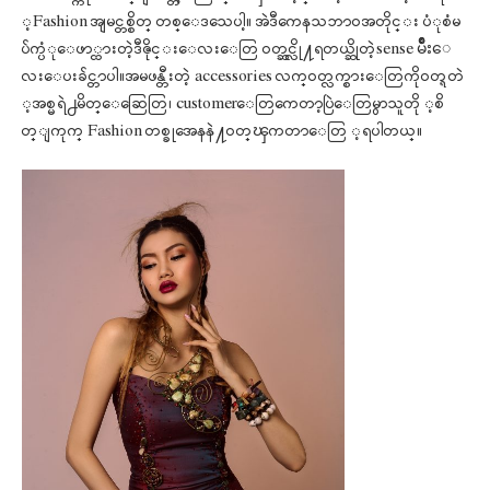
့Fashion အျမင္တစ္စိတ္ တစ္ေဒသေပါ့။ အဲဒီကေနသဘာဝအတိုင္း ပံုစံမ
ပ်က္ပံုေဖာ္ထားတဲ့ဒီဇိုင္းေလးေတြ ဝတ္ဆင္လို႔ရတယ္ဆိုတဲ့sense မ်ဳိးေ
လးေပးခ်င္တာပါ။အမဖန္တီးတဲ့ accessories လက္ဝတ္လက္စားေတြကိုဝတ္ရတဲ
့အစ္မရဲ႕မိတ္ေဆြေတြ၊ customerေတြကေတာ့ပြဲေတြမွာသူတို ့စိ
တ္ျကုက္ Fashion တစ္ခုအေနနဲ႔ဝတ္ၾကတာေတြ ့ရပါတယ္။