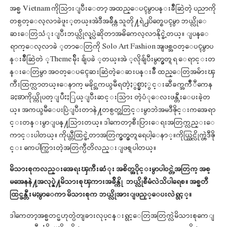
အစ္မ Vietnam ကိုသြားျပီးေတာ့ အထည္ေပၚမွာပန္းခ်ီဆြဲတဲ့ ပညာကို
တစ္ပတ္ေလ့လာခဲဖူး့တယ္။အဲဒီအခ်ိန္ကသူတို႔ရဲ႕ပိတ္စေပၚမွာ ဘယ္လိုေ
ဆးေတြသံုးျပီးဘယ္လိုလုပ္လဲဆိုတာအဓိကေလ့လာနိုင္ခဲ့တယ္။ ျပန္ေ
ရာက္ေလ့လာခဲ ့တာေတြကို Solo Art Fashion အျဖစ္အဝတ္ေပၚမွာပ
န္းခ်ီဆြဲတဲ ့Theme မ်ိုး ခ်ျပခဲ ့တယ္။အဲ ့လိုခ်ျပီးမွတ္မွတ္ရရ ေရာင္းတ
န္းေတြမွာ အဝတ္ေပၚေဆးဆြဲတဲ့ေဆးပန္းခ်ီ ထည္ေတြအမ်ားၾ
ကီးထြက္လာတယ္။ေနာက္ မခိုင္အကယ္ဒမီရတဲ့ႏွစ္မွာႏွ င္းဆီခက္အက်ီီကေန
ခႏၶာကိုယ္ကိုပတ္ျပီးႏြ ယ္ျပီးဆင္းသြား တဲ့ပံုေလးဖန္တီးေပးခဲ့တ
ယ္။ အကယ္ဒမီေပးပြဲျပီးတာနဲ႔တစ္ပတ္အတြင္းမွာဘဲအမဒီဇိုင္းကအေရာ
င္းတန္းမွာျပန္႔သြားတယ္။ ဒါကေတာ့စီးပြားေရးအတြက္လည္းေ
ကာင္းပါတယ္။ ကိုယ္တီထြင္ခဲ့တာအတြက္မွတ္မွတ္ရရေပါ့ေနာ္။ကိုယ္ထြင္လိုက္တဲ့ဒီဇို
င္း ကေပါက္သြားတဲ့အတြက္ပီတိလည္းျဖစ္ရပါတယ္။
မိသားစုကလည္းအေရးၾကီးဆံုး အစိတ္အပိုင္းမွာပါဝင္တဲ့အတြက္ အစ္
မအေနနဲ႔အလုပ္နဲ႔မိသားစုၾကားအခ်ိန္ကို ဘယ္လိုစီမံလဲသိပါရေစ။ အစ္မတီ
ထြင္ဖန္တီးမႈမွာေကာ မိသားစုက ဘယ္လိုအားျဖည့္ေပးလဲရွင့္။
ဒါကေတာ့အစ္မတင္မဟုတ္ပဲတျခားလုပ္ငန္းရွင္ေတြအတြက္လဲမိသားစုကေျ