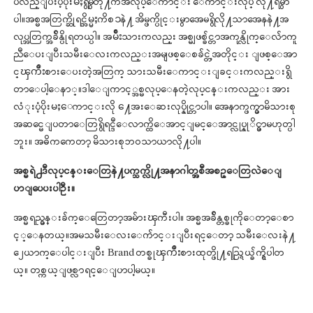
ပလည္ျပီးပံ့ပိုးမႈရွိမွတို႔ကအလုပ္ေကာင္း ေကာင္းလုပ္ လို႔ရမွာ
ပါ။အစ္မအတြက္ဆိုရင္အိမ္မႈကိစၥနဲ႔ အိမ္ဖက္ပိုင္းမွာအေမရွိလို႔သာအေနနဲ႔အ
လုပ္အတြက္အခ်ိန္ပိုရတယ္ပါ။ အမ်ဳိးသားကလည္း အစ္မျဖစ္ခ်င္တာအကုန္လိုက္ေလ်ာကူ
ညီေပးျပီးသမီးေလးကလည္းအမျဖစ္ေစခ်င္တဲ့အတိုင္း ျဖစ္ေအာ
င္ၾကိဳးစားေပးတဲ့အတြက္ သားသမီးေကာင္းျခင္းကလည္းရွိ
တာေပါ့ေနာ္။ဒါေျကာင့္အစ္မလုပ္ေနတဲ့လုပ္ငန္းကလည္း အား
လံုးပံ့ပိုးမႈေကာင္းလို ႔ေအးေဆးလုပ္နိုင္တာပါ။ အေနာက္ဖက္မွာမိသားစု
အဆင္မေျပတာေတြရွိရင္ဒီေလာက္ထိေအာင္ျမင္ေအာင္လုပ္နုိင္မွာမဟုတ္ပါ
ဘူး။ အဓိကကေတာ့ မိသားစုဘဝသာယာလို႔ပါ။
အစ္မရဲ႕ဒီလုပ္ငန္းေတြနဲ႔ပက္သက္လို႔အနာဂါတ္အစီအစဥ္ေတြလဲေျ
ပာျပေပးပါဦး။
အစ္မရည္မွန္းခ်က္ေတြေတာ့အမ်ားၾကီးပါ။ အစ္မအခ်ိန္တစ္ခုကိုေတာ့ေစာ
င့္ေနတယ္။အမသမီးေလးေက်ာင္းျပီးရင္ေတာ့ သမီးေလးနဲ႔
၂ေယာက္ေပါင္းျပီး Brand တစ္ခုၾကိဳးစားထုတ္ဖို႔ရည္ရြယ္ခ်က္ရွိပါတ
ယ္။ တစ္ကယ္ျဖစ္လာရင္ေျပာပါ့မယ္။