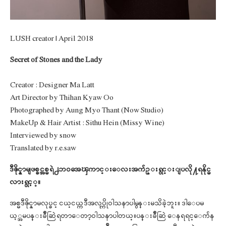
LUSH creator | April 2018
Secret of Stones and the Lady
Creator : Designer Ma Latt
Art Director by Thihan Kyaw Oo
Photographed by Aung Myo Thant (Now Studio)
MakeUp & Hair Artist : Sithu Hein (Missy Wine)
Interviewed by snow
Translated by r.e.saw
ဒီဇိုင္နာမျဖစ္ခင္အစ္မရဲ႕ဘဝအေၾကာင္းေလးအက်ဥ္းရွင္းျပလို႔ရနိုင္မ
လားရွင့္။
အစ္မဒီဇိုင္နာမလုပ္ခင္ ငယ္ငယ္ကဒီအလုပ္ကိုဝါသနာပါမွန္းမသိခဲ့ဘူး။ ဒါေပမ
ယ့္အမပန္းခ်ီဆြဲရတာေတာ့ဝါသနာပါတယ္။ပန္းခ်ီဆြဲ ေနရရင္ေက်န