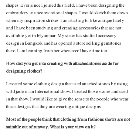
shapes. Ever since I joined this field, I have been designing the
embroidery in unconventional shapes. I would sketch them down
when my inspiration strikes. I am starting to like antique lately
and I have been studying and creating accessories that are not
available yet in Myanmar. My sister has studied accessory
design in Bangkok and has opened a store selling gemstones
there. I am learning from her whenever I have time too.
How did you get into creating with attached stones aside for
designing clothes?
I created some clothing design that used attached stones by using
wild jade in an International show. I treated those stones and used
in that show. I would like to give the sense to the people who wear
these designs that they are wearing unique designs.
Most of the people think that clothing from fashions shows are not
suitable out of runway. What is your view on it?