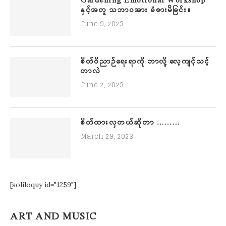
Gardening Emotional Workshop
နှင့်အတူ သဘာဝအား ခံစားမိခြင်း။
June 9, 2023
စိတ်ဝိညာဉ်ရေးရာကို ဘာလို့ လေ့ကျင့်သင့်
တာလဲ
June 2, 2023
စိတ်ထားလှတယ်ဆိုတာ ………
March 29, 2023
[soliloquy id="1259"]
ART AND MUSIC