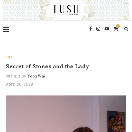
0
LIFE
Secret of Stones and the Lady
written by
Yoon Wai
April 20, 2018