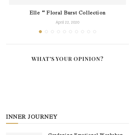
Elle – Floral Burst Collection
April 22, 2020
WHAT'S YOUR OPINION?
INNER JOURNEY