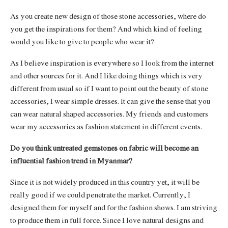
As you create new design of those stone accessories, where do
you get the inspirations for them? And which kind of feeling
would you like to give to people who wear it?
As I believe inspiration is everywhere so I look from the internet
and other sources for it. And I like doing things which is very
different from usual so if I want to point out the beauty of stone
accessories, I wear simple dresses. It can give the sense that you
can wear natural shaped accessories. My friends and customers
wear my accessories as fashion statement in different events.
Do you think untreated gemstones on fabric will become an
influential fashion trend in Myanmar?
Since it is not widely produced in this country yet, it will be
really good if we could penetrate the market. Currently, I
designed them for myself and for the fashion shows. I am striving
to produce them in full force. Since I love natural designs and