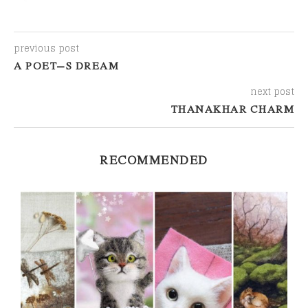
previous post
A POET’S DREAM
next post
THANAKHAR CHARM
RECOMMENDED