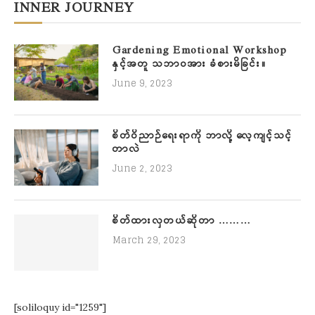
INNER JOURNEY
Gardening Emotional Workshop
နှင့်အတူ သဘာဝအား ခံစားမိခြင်း။
June 9, 2023
စိတ်ဝိညာဉ်ရေးရာကို ဘာလို့ လေ့ကျင့်သင့်
တာလဲ
June 2, 2023
စိတ်ထားလှတယ်ဆိုတာ ………
March 29, 2023
[soliloquy id="1259"]