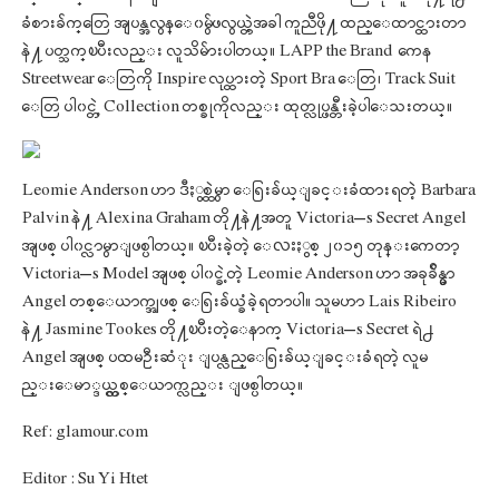
ခံစားခ်က္ေတြ အျပန္အလွန္ေ၀မွ်ဖလွယ္တဲ့အခါ ကူညီဖို႔ ထည္ေထာင္ထားတာ
နဲ႔ ပတ္သက္ၿပီးလည္း လူသိမ်ားပါတယ္။ LAPP the Brand ကေန
Streetwear ေတြကို Inspire လုပ္ထားတဲ့ Sport Bra ေတြ၊ Track Suit
ေတြ ပါ၀င္တဲ့ Collection တစ္ခုကိုလည္း ထုတ္လုပ္ဖန္တီးခဲ့ပါေသးတယ္။
Leomie Anderson ဟာ ဒီႏွစ္ထဲမွာ ေရြးခ်ယ္ျခင္းခံထားရတဲ့ Barbara
Palvin နဲ႔ Alexina Graham တို႔နဲ႔အတူ Victoria’s Secret Angel
အျဖစ္ ပါ၀င္လာမွာျဖစ္ပါတယ္။ ၿပီးခဲ့တဲ့ ေလးႏွစ္ ၂၀၁၅ တုန္းကေတာ့
Victoria’s Model အျဖစ္ ပါ၀င္ခဲ့တဲ့ Leomie Anderson ဟာ အခုခ်ိန္မွာ
Angel တစ္ေယာက္အျဖစ္ ေရြးခ်ယ္ခံခဲ့ရတာပါ။ သူမဟာ Lais Ribeiro
နဲ႔ Jasmine Tookes တို႔ၿပီးတဲ့ေနာက္ Victoria’s Secret ရဲ႕
Angel အျဖစ္ ပထမဦးဆံုး ျပန္လည္ေရြးခ်ယ္ျခင္းခံရတဲ့ လူမ
ည္းေမာ္ဒယ္လ္တစ္ေယာက္လည္း ျဖစ္ပါတယ္။
Ref: glamour.com
Editor : Su Yi Htet