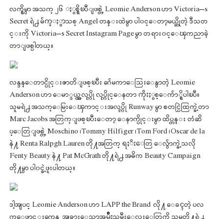
လက္ရွိမွာ အသက္ ၂၆ ႏွစ္ရွိၿပီျဖစ္တဲ့ Leomie Anderson ဟာ Victoria’s
Secret ရဲ႕ မ်က္ႏွာသစ္ Angel တန္းထဲမွာ ပါ၀င္ေတာ့မယ္ဆိုတဲ့ ဒီသတ
င္းကို Victoria’s Secret Instagram Page မွာ တရား၀င္ေၾကညာခဲ့
တာျဖစ္ပါတယ္။
လန္ဒန္ေတာင္ပိုင္းဇာတိျဖစ္ၿပီး ဂ်ေမကာေသြးေနွာတဲ့ Leomie
Anderson ဟာ ေမာ္ဒယ္လ္အလုပ္ကို လုပ္ကိုင္ေနတာ ကိုးႏွစ္ေက်ာ္ရွိပါၿပီ။
သူမရဲ႕ အသက္ေမြးေၾကာင္းအလုပ္ကို Runway မွာ စတင္ပြဲထြက္ခဲ့တာ
Marc Jacobs အတြက္ျဖစ္ၿပီးေတာ့ ေနာက္ပိုင္းမွာ ထိပ္တန္း တံဆိ
ပ္ေတြျဖစ္တဲ့ Moschino ၊Tommy Hilfiger ၊Tom Ford ၊Oscar de la
နဲ႔ Renta Ralpgh Lauren တို႔အတြက္ ရႈိးေတြ ေလွ်ာက္ခဲ့သလို
Fenty Beauty နဲ႔ Pat McGrath တို႔ရဲ႕ အဓိက Beauty Campaign
တို႔မွာ ပါ၀င္ခဲ့ဖူးပါတယ္။
ဒါ့အျပင္ Leomie Anderson ဟာ LAPP the Brand လို႔ ေခၚတဲ့ ပလ
က္ေဖာင္းကေန အျခားေသာအမ်ိဳးသမီးေလးေတြကို သူမတို႔ရဲ႕