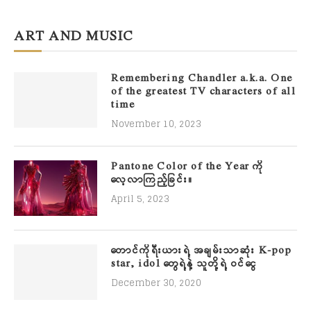
ART AND MUSIC
Remembering Chandler a.k.a. One
of the greatest TV characters of all
time
November 10, 2023
Pantone Color of the Year ကို
လေ့လာကြည့်ခြင်း။
April 5, 2023
တောင်ကိုရီးယားရဲ့ အချမ်းသာဆုံး K-pop
star, idol တွေရဲ့နဲ့ သူတို့ရဲ့ ဝင်ငွေ
December 30, 2020