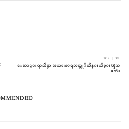
next post
ိ
ေဆာင္းရာသီမွာ အသားေရဘယ္လုိထိန္းသိမ္းၾက
မလဲ။
OMMENDED