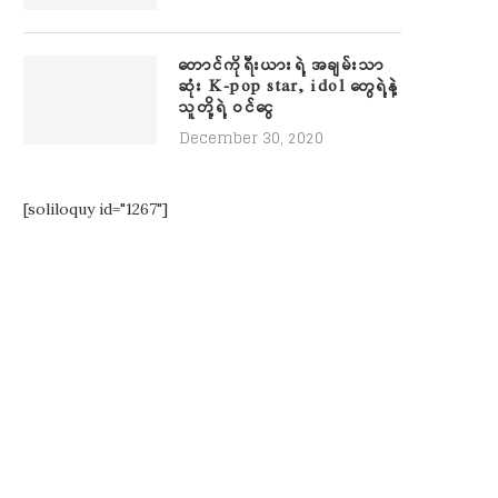
တောင်ကိုရီးယားရဲ့ အချမ်းသာ
ဆုံး K-pop star, idol တွေရဲ့နဲ့
သူတို့ရဲ့ ဝင်ငွေ
December 30, 2020
[soliloquy id="1267"]