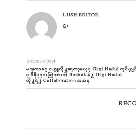
LUSH EDITOR
previous post
မၾကာခင္ ဝယ္ယူလို႔ရေတာ့မယ့္ Gigi Hadid ကုိယ္တု
င္ ဒီဇို္င္းဆြဲထားတဲ့ Reebok နဲ႔ Gigi Hadid
တို႔ရဲ႕ Collaboration အသစ္
REC