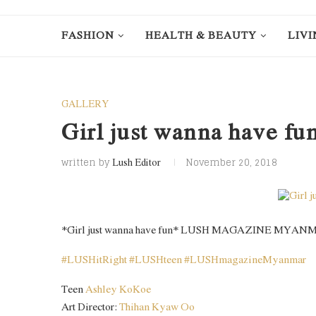
FASHION
HEALTH & BEAUTY
LIVI
GALLERY
Girl just wanna have fu
written by
November 20, 2018
Lush Editor
*Girl just wanna have fun* LUSH MAGAZINE MYA
#
LUSHitRight
#
LUSHteen
#
LUSHmagazineMyanmar
Teen
Ashley KoKoe
Art Director:
Thihan Kyaw Oo