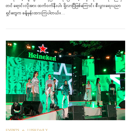
တင် ရောင်းလိုအား ထက်ဝက်နီးပါး ရှိလာပြီဖြစ်ကြောင်း စီးပွားရေးပညာ
ရှင်တွေက ခန့်မှန်းထားကြပါတယ်။…
EVENTS
LUSH DAILY