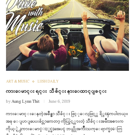
ART & MUSIC
LUSH DAILY
ကားေမာင္းရင္း သီခ်င္းနားေထာင္ျခင္း
by
Aung Lynn Thit
June 6, 2019
ကားေမာင္းေနတဲ့အခ်ိန္မွာ သီခ်င္း ဖြင့္ေလ့ဖြင့္ထ ရိွၾကပါတယ္။
အခု ေျပာျပေပးခ်င္တာကေတာ့ ကိုယ္ဖြင့္ထားတဲ့ သီခ်င္းအမ်ိဳးအစားက
ကိုယ့္ရဲ႕ကားေမာင္းႏွင္မႈအေပၚ ဘယ္လိုအက်ိဳးသက္ေရာက္မႈေတြ