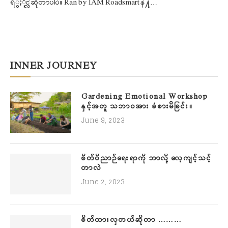
ရိွႏိုင္လဲဆိုတာပါပဲ။ Ran by IAM Roadsmart နဲ႔…
INNER JOURNEY
Gardening Emotional Workshop
နှင့်အတူ သဘာဝအား ခံစားမိခြင်း။
June 9, 2023
စိတ်ဝိညာဉ်ရေးရာကို ဘာလို့ လေ့ကျင့်သင့်
တာလဲ
June 2, 2023
စိတ်ထားလှတယ်ဆိုတာ ………