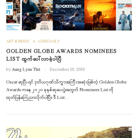
ART & MUSIC
LUSH DAILY
GOLDEN GLOBE AWARDS NOMINEES
LIST ထွက်ပေါ်လာခဲ့ပါပြီ
by
Aung Lynn Thit
December 10, 2019
Oscar ဆုပြီးရင် ဒုတိယဂုဏ်သိက္ခာအကြီးအဆုံးဖြစ်တဲ့ Golden Globe
Awards ကနေ ၂၀၂၀ ခုနှစ်ဆုပေးပွဲအတွက် Nominees List ကို
ထုတ်ပြန်ကြေညာလိုက်ပါပြီ။ ဒီ List…