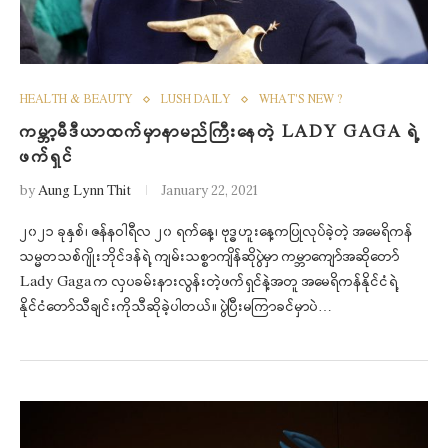
HEALTH & BEAUTY
LUSH DAILY
WHAT'S NEW ?
ကမ္ဘာ့မီဒီယာထက်မှာနာမည်ကြီးနေတဲ့ LADY GAGA ရဲ့
ဖက်ရှင်
by
Aung Lynn Thit
January 22, 2021
၂၀၂၁ ခုနှစ်၊ ဇန်နဝါရီလ ၂၀ ရက်နေ့၊ ဗုဒ္ဓဟူးနေ့ကပြုလုပ်ခဲ့တဲ့ အမေရိကန်
သမ္မတသစ်ဂျိုးဘိုင်ဒန်ရဲ့ ကျမ်းသစ္စာကျိန်ဆိုပွဲမှာ ကမ္ဘာကျော်အဆိုတော်
Lady Gaga က လှပခမ်းနားလွန်းတဲ့ဖက်ရှင်နဲ့အတူ အမေရိကန်နိုင်ငံရဲ့
နိုင်ငံတော်သီချင်းကိုသီဆိုခဲ့ပါတယ်။ ပွဲပြီးမကြာခင်မှာပဲ…