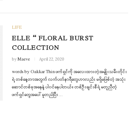
LIFE
ELLE – FLORAL BURST
COLLECTION
by
Maeve
April 22, 2020
words by Oakkar Thin ဖက်ရှင်ကို အလေးထားတဲ့အမျိုးသမီးတိုင်း
ရဲ့ တစ်နေ့တာအတွက် လက်ပတ်နာရီတွေဟာလည်း မရှိမဖြစ်တဲ့ အသုံး
ဆောင်တစ်ခုအနေနဲ့ ပါ၀င်နေပါတယ်။ တစ်ဦးချင်းစီရဲ့ မတူညီတဲ့
ဖက်ရှင်တွေအပေါ် မူတည်ပြီး…