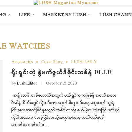
NG
LIFE
MARKET BY LUSH
LUSH CHANN
LE WATCHES
Accessories
Cover Story
LUSH DAILY
ရိုးရှင်းတဲ့ စွဲမက်ဖွယ်ဒီဇိုင်းသစ်နဲ့ ELLE
by
Lush Editor
October 19, 2020
အမျိုးသမီးတစ်ယောက်အတွက် ဖက်ရှင်ကျကျဖြစ်ဖို့ အဝတ်အစား၊
ဖိနပ်နဲ့ အိတ်တွေပဲ လိုအပ်တာမဟုတ်ပါဘူး။ ဒီအရာတွေထက် သူ့ရဲ့
ကြိုးစားအောင်မြင်မှုတွေကို တစ်ပါတည်း ဖော်ပြပေးတဲ့အပြင် ဖက်ရှင်
ကိုပါ အထောက်အပံ့ဖြစ်ပေးတဲ့အရာကတော့ လက်ပတ်နာရီ
ကောင်းကောင်းပါပဲ။…