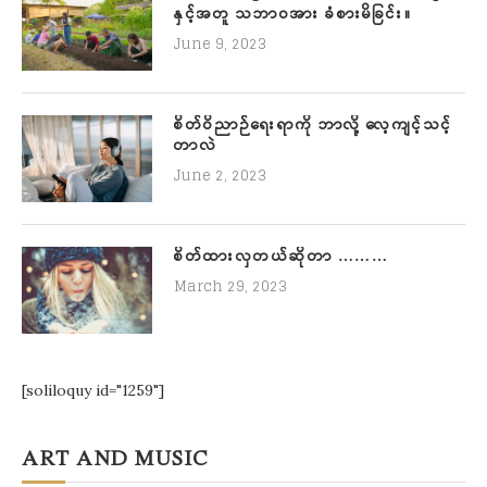
နှင့်အတူ သဘာဝအား ခံစားမိခြင်း။
June 9, 2023
စိတ်ဝိညာဉ်ရေးရာကို ဘာလို့ လေ့ကျင့်သင့်
တာလဲ
June 2, 2023
စိတ်ထားလှတယ်ဆိုတာ ………
March 29, 2023
[soliloquy id="1259"]
ART AND MUSIC