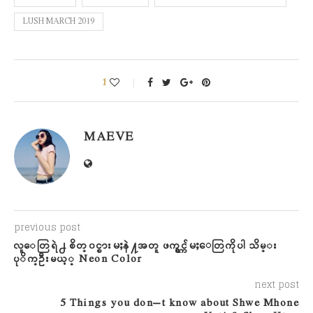
LUSH MARCH 2019
1
MAEVE
previous post
လူေတြရဲ႕ စိတ္၀င္စားမႈနဲ႔အတူ ဖက္ရွင္က်မႈေတြကိုပါ သိမ္း
ပုိက္ဦးမယ့္ Neon Color
next post
5 Things you don’t know about Shwe Mhone