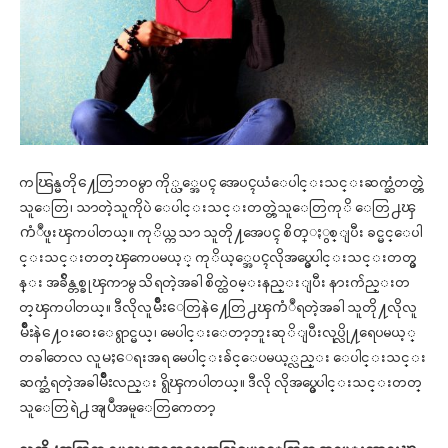
ကၽြန္မတို႔ေတြဘဝမွာ ကို္ယ့္အေပၚ အေပၚယံေပါင္းသင္းဆက္ဆံတတ္တဲ့
သူေတြ၊ သာတဲ့သူကိုပဲ ေပါင္းသင္းတတ္တဲ့သူေတြကုိ ေတြ႕ၾ
ကံဳဖူးၾကပါတယ္။ ကုိယ္ကသာ သူတို႔အေပၚ စိတ္ႏွစ္ျပီး ခင္မင္ေပါ
င္းသင္းတတ္ၾကေပမယ့္ ကုိယ့္အေပၚလိုအပ္မွေပါင္းသင္းတတ္မွ
န္း အခ်ိန္တစ္ခုၾကာမွ သိရတဲ့အခါ စိတ္ထဲဝမ္းနည္းျပီး နားက်ည္းတ
တ္ၾကပါတယ္။ ဒီလိုလူမ်ိဳးေတြနဲ႔ေတြ႕ၾကံဳရတဲ့အခါ သူတို႔လိုလူ
မ်ိဳးနဲ႔ေဝးေဝးေရွာင္မယ္၊ မေပါင္းေတာ့ဘူးဆုိျပီးလုပ္လို႔ရေပမယ့္
တခါတေလ လူမႈေရးအရ မေပါင္းခ်င္ေပမယ့္လည္း ေပါင္းသင္း
ဆက္ဆံရတဲ့အခါမ်ိဳးလည္း ရွိၾကပါတယ္။ ဒီလို လိုအပ္မွေပါင္းသင္းတတ္
သူေတြရဲ႕ အျပဳအမူေတြကေတာ့