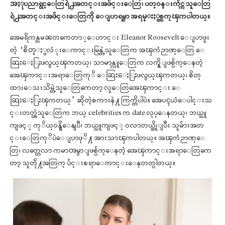
အႏုပညာရွင္ေတြရဲ႕အတင္းအဖ်င္းေတြ၊ ပတ္ဝန္းက်င္ကသူေတြ
ရဲ႕အတင္းအဖ်င္းေတြကို ေျပာရမွာ အရမ္းႏွစ္သက္ၾကပါတယ္။
အေမရိကန္သမၼတကေတာ္ေဟာင္း Eleanor Roosevelt ေျပာဖူး
တဲ့ “စိတ္ႏွလံုးေကာင္းမြန္တဲ့သူေတြက အၾကံဉာဏ္ေတြ ေ
ဆြးေႏြးဖလွယ္ၾကတယ္၊ သာမာန္လူေတြက လက္ရွိျဖစ္ပ်က္ေနတဲ့
အေၾကာင္းအရာေတြကုိ ေဆြးေႏြးဖလွယ္ၾကတယ္၊ စိတ္
ထားေသးသိမ္တဲ့သူေတြကေတာ့ လူေတြအေၾကာင္း ေ
ဆြးေႏြးၾကတယ္” ဆိုတဲ့စကားနဲ႔ ကြက္တိပါပဲ။ အေပၚယံေပါင္းသ
င္းတတ္တဲ့သူေတြက ဘယ္ celebrities က date လုပ္ေနတယ္၊ ဘယ္သူ
ကျဖင့္ ကုိယ္ဝန္ရွိေနျပီ၊ ဘယ္သူကျဖင့္ ဝလာတယ္ဆိုျပီး သူမ်ားအတ
င္းေတြကုိပဲေျပာဖုိ႔ အားသာၾကပါတယ္။ အၾကံဉာဏ္ေ
တြ၊ လတ္တေလာ ကမာၻမွာျဖစ္ပ်က္ေနတဲ့ အေၾကာင္းအရာေတြကေ
တာ့ သူတို႔အတြက္ ပ်င္းစရာေကာင္းေနတတ္ပါတယ္။