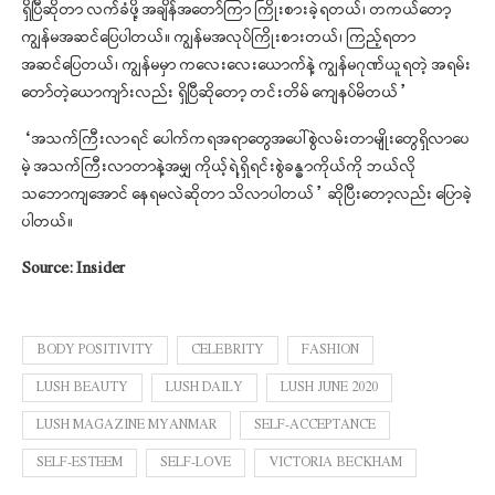
ရှိပြီဆိုတာ လက်ခံဖို့ အချိန်အတော်ကြာ ကြိုးစားခဲ့ရတယ်၊ တကယ်တော့
ကျွန်မအဆင်ပြေပါတယ်။ ကျွန်မအလုပ်ကြိုးစားတယ်၊ ကြည့်ရတာ
အဆင်ပြေတယ်၊ ကျွန်မမှာ ကလေးလေးယောက်နဲ့ ကျွန်မဂုဏ်ယူရတဲ့ အရမ်း
တော်တဲ့ယောကျာ်းလည်း ရှိပြီဆိုတော့ တင်းတိမ် ကျေနပ်မိတယ်”
“အသက်ကြီးလာရင် ပေါက်ကရအရာတွေအပေါ်စွဲလမ်းတာမျိုးတွေရှိလာပေ
မဲ့ အသက်ကြီးလာတာနဲ့အမျှ ကိုယ့်ရဲ့ရှိရင်းစွဲခန္ဓာကိုယ်ကို ဘယ်လို
သဘောကျအောင် နေရမလဲဆိုတာ သိလာပါတယ်” ဆိုပြီးတော့လည်း ပြောခဲ့
ပါတယ်။
Source: Insider
BODY POSITIVITY
CELEBRITY
FASHION
LUSH BEAUTY
LUSH DAILY
LUSH JUNE 2020
LUSH MAGAZINE MYANMAR
SELF-ACCEPTANCE
SELF-ESTEEM
SELF-LOVE
VICTORIA BECKHAM