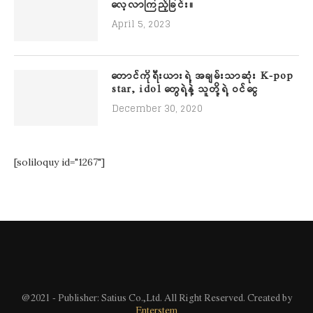
လေ့လာကြည့်ခြင်း။
April 5, 2023
တောင်ကိုရီးယားရဲ့ အချမ်းသာဆုံး K-pop
star, idol တွေရဲ့နဲ့ သူတို့ရဲ့ ဝင်ငွေ
December 30, 2020
[soliloquy id="1267"]
@2021 - Publisher: Satius Co.,Ltd. All Right Reserved. Created by
Enterstem