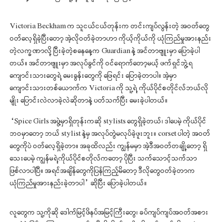
Victoria Beckham က သူငယ်ငယ်တုန်းက တင်းကျပ်လွန်းတဲ့ အဝတ်တွေ
ဝတ်လေ့ရှိခဲ့ပြီးတော့ အဲ့လိုဝတ်ခဲ့တာဟာ ကိုယ့်ကိုယ်ကို ယုံကြည်မှုအားနည်း
တဲ့လက္ခဏာလို့ ပြီးခဲ့တဲ့စနေနေ့က Guardian နဲ့ အင်တာဗျူးမှာ ပြောခဲ့ပါ
တယ်။ အင်တာဗျူးမှာ အလုပ်ခွင်ကို ဝင်ရောက်တော့မယ့် ဖက်ရှင်ဘွဲ့ရ
ကျောင်းသားတွေရဲ့ မေးခွန်းတွေကို ဖြေရင်း ပြောခဲ့တာပါ။ အဲ့မှာ
ကျောင်းသားတစ်ယောက်က Victoria ကို သူ့ရဲ့ ကိုယ်ပိုင်စတိုင်လ်ဘယ်လို
မျိုး ပြောင်းလဲလာခဲ့လဲဆိုတာနဲ့ ပတ်သက်ပြီး မေးခဲ့ပါတယ်။
“Spice Girls အဖွဲ့မှာရှိတုန်းကဆို stylists တွေရှိခဲ့တယ်၊ ဒါပေမဲ့ ကိုယ်ပိုင်
ဘဝမှာတော့ ဘယ် stylist နဲ့မှ အလုပ်တွဲမလုပ်ခဲ့ဖူးဘူး။ corset ပါတဲ့ အဝတ်
တွေကိုပဲ ဝတ်လေ့ရှိခဲ့တာ။ အခုထိလည်း ကျွန်မမှာ အဲ့ဒီအဝတ်တချို့တော့ ရှိ
သေးပေမဲ့ ကျွန်မရဲ့ကိုယ်ပိုင်စတိုလ်ကတော့ ပိုပြီး သက်သောင့်သက်သာ
ဖြစ်လာပါပြီ။ အရင်အချိန်တွေကိုပြန်ကြည့်မိတော့ ဒီလိုတွေဝတ်ခဲ့တာက
ယုံကြည်မှုအားနည်းခဲ့တာပါ” ဆိုပြီး ပြောခဲ့ပါတယ်။
လူတွေက သူ့ကိုဆို ဒေါက်မြင့်ဖိနပ်အမြင့်ကြီးတွေ၊ ခပ်ကျပ်ကျပ်အဝတ်အစား