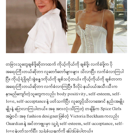
တခြားသူတွေချစ်ဖို့ဆိုတာထက် ကိုယ့်ကိုယ်ကို ချစ်ဖို့၊ လက်ခံဖို့က ပို
အရေးကြီးတယ်ဆိုတာ လူတော်တော်များများ သိလာပြီး လက်ခံလာကြပါ
ပြီ။ ကိုယ့်ရဲ့ရှိရင်းစွဲခန္ဓာကိုယ်ကို ချစ်သင့်တယ်။ ကိုယ့်ကိုယ်ကို ချစ်တာက
အရေးကြီးတယ်ဆိုတာ လက်ခံလာကြပြီ။ ဒီလိုပဲ နယ်ပယ်အသီးသီးက
နာမည်ကျော်တဲ့သူတွေကလည်း body positivity, self-esteem, self-
love, self-acceptance နဲ့ ပတ်သက်ပြီး လူတွေပိုသိလာအောင် နည်းအမျိုး
မျိုးနဲ့ ပြောလာကြပါတယ်။ အခု အားလုံးသိကြတဲ့ တချိန်က Spice Girls
အဖွဲ့ဝင်၊ အခု fashion designer ဖြစ်တဲ့ Victoria Beckham ကလည်း
Guardian နဲ့ အင်တာဗျုးမှာ သူ့ရဲ့ self-esteem, self-acceptance, self-
love နဲ့ပတ်သက်ပြီး သူ့ရဲ့ခံယူချက်ကို ပြောပြခဲ့ပါတယ်။