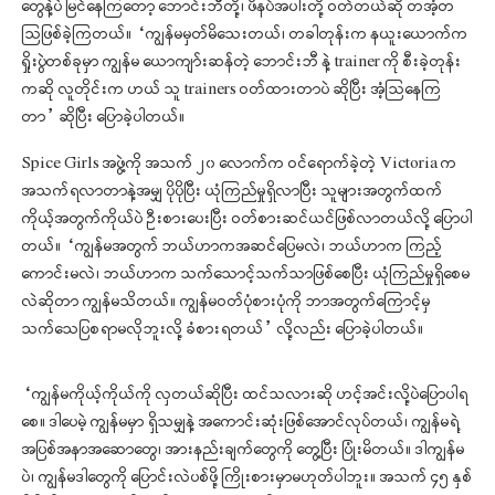
တွေနဲ့ပဲ မြင်နေကြတော့ ဘောင်းဘီတို့၊ ဖိနပ်အပါးတို့ ဝတ်တယ်ဆို တအံ့တ
သြဖြစ်ခဲ့ကြတယ်။ “ကျွန်မမှတ်မိသေးတယ်၊ တခါတုန်းက နယူးယောက်က
ရှိုးပွဲတစ်ခုမှာ ကျွန်မ ယောကျာ်းဆန်တဲ့ ဘောင်းဘီ နဲ့ trainer ကို စီးခဲ့တုန်း
ကဆို လူတိုင်းက ဟယ် သူ trainers ဝတ်ထားတာပဲ ဆိုပြီး အံ့သြနေကြ
တာ” ဆိုပြီး ပြောခဲ့ပါတယ်။
Spice Girls အဖွဲ့ကို အသက် ၂၀ လောက်က ဝင်ရောက်ခဲ့တဲ့ Victoria က
အသက်ရလာတာနဲ့အမျှ ပိုပိုပြီး ယုံကြည်မှုရှိလာပြီး သူများအတွက်ထက်
ကိုယ့်အတွက်ကိုယ်ပဲ ဦးစားပေးပြီး ဝတ်စားဆင်ယင်ဖြစ်လာတယ်လို့ ပြောပါ
တယ်။ “ကျွန်မအတွက် ဘယ်ဟာကအဆင်ပြေမလဲ၊ ဘယ်ဟာက ကြည့်
ကောင်းမလဲ၊ ဘယ်ဟာက သက်သောင့်သက်သာဖြစ်စေပြီး ယုံကြည်မှုရှိစေမ
လဲဆိုတာ ကျွန်မသိတယ်။ ကျွန်မဝတ်ပုံစားပုံကို ဘာအတွက်ကြောင့်မှ
သက်သေပြစရာမလိုဘူးလို့ ခံစားရတယ်” လို့လည်း ပြောခဲ့ပါတယ်။
“ကျွန်မကိုယ့်ကိုယ်ကို လှတယ်ဆိုပြီး ထင်သလားဆို ဟင့်အင်းလို့ပဲပြောပါရ
စေ။ ဒါပေမဲ့ ကျွန်မမှာ ရှိသမျှနဲ့ အကောင်းဆုံးဖြစ်အောင်လုပ်တယ်၊ ကျွန်မရဲ့
အပြစ်အနာအဆောတွေ၊ အားနည်းချက်တွေကို တွေ့ပြီး ပြုံးမိတယ်။ ဒါကျွန်မ
ပဲ၊ ကျွန်မဒါတွေကို ပြောင်းလဲပစ်ဖို့ ကြိုးစားမှာမဟုတ်ပါဘူး။ အသက် ၄၅ နှစ်