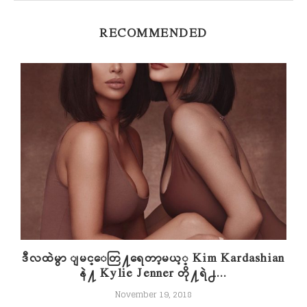
RECOMMENDED
့
ဒီလထဲမွာ ျမင္ေတြ႔ရေတာ့မယ့္ Kim Kardashian
နဲ႔ Kylie Jenner တို႔ရဲ႕...
November 19, 2018