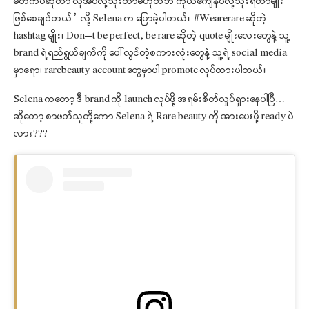
မိတ်ကပ်ဆိုတာ လိုအပ်လို့သုံးတာမဟုတ်ဘဲ ကိုယ်ကျေနပ်လို့သုံးရတာမျိုး
ဖြစ်စေချင်တယ်” လို့ Selena က ပြောခဲ့ပါတယ်။ #Wearerare ဆိုတဲ့
hashtag မျိုး၊ Don’t be perfect, be rare ဆိုတဲ့ quote မျိုးလေးတွေနဲ့ သူ့
brand ရဲ့ရည်ရွယ်ချက်ကို ပေါ်လွင်တဲ့စကားလုံးတွေနဲ့ သူ့ရဲ့ social media
မှာရော၊ rarebeauty account တွေမှာပါ promote လုပ်ထားပါတယ်။
Selena ကတော့ ဒီ brand ကို launch လုပ်ဖို့ အရမ်းစိတ်လှုပ်ရှားနေပါပြီ…
ဆိုတော့ စာဖတ်သူတို့ကော Selena ရဲ့ Rare beauty ကို အားပေးဖို့ ready ပဲ
လား???