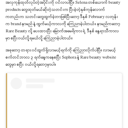
အလှကုန်ထုတ်လုပ်တဲ့အပိုင်းကို ၀င်လာပါပြီ။ Selena တစ်ယောက် beauty
products တွေထုတ်မယ်ဆိုတဲ့သတင်းက ပြီးခဲ့တဲ့နှစ်ကုန်လောက်
ကတည်းက သတင်းတွေထွက်ခဲ့တာဖြစ်ပြီးတော့ ဒီနှစ် February လတုန်း
က brand နာမည် နဲ့ ထွက်မယ့်ကာလကို ကြေညာခဲ့ပါတယ်။ နာမည်ကတော့
Rare Beauty လို့ ပေးထားပြီး မြောက်အမေရိကားရဲ့ ဒီနှစ် နွေရာသီကာလ
မှာ စပြီး၀ယ်လို့ရမယ်လို့ ကြေညာခဲ့ပါတယ်။
အခုတော့ တရား၀င်ထွက်ရှိလာမယ့်ရက်ကို ကြေညာလိုက်ပါပြီ။ လာမယ့်
စက်တင်ဘာလ ၃ ရက်နေ့ကနေစပြီး Sephora နဲ့ Rare beauty website
တွေမှာ စပြီး ၀ယ်လို့ရတော့မှာပါ။