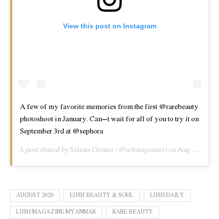
View this post on Instagram
A few of my favorite memories from the first @rarebeauty
photoshoot in January. Can’t wait for all of you to try it on
September 3rd at @sephora
A post shared by
Selena Gomez
(@selenagomez) on
Aug 22, 2020 at 11:00am PDT
AUGUST 2020
LUSH BEAUTY & SOUL
LUSH DAILY
LUSH MAGAZINE MYANMAR
RARE BEAUTY