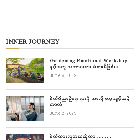
INNER JOURNEY
Gardening Emotional Workshop
နှင့်အတူ သဘာဝအား ခံစားမိခြင်း။
June 9, 2023
စိတ်ဝိညာဉ်ရေးရာကို ဘာလို့ လေ့ကျင့်သင့်
တာလဲ
June 2, 2023
စိတ်ထားလှတယ်ဆိုတာ ………