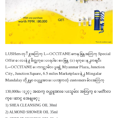
LUSHers တုိ႔အတြက္ L’OCCITANE ကေန ဇြန္လအတြက္ Special
Offer ေလးနဲ႔ မိတ္ဆက္ေပးရပါေစ။ ဇြန္လ (၁) ရက္ေန႕ကစျပီး
L’OCCITANE ေကာင္တာမ်ားျဖစ္တဲ့ Myanmar Plaza, Junction
City, Junction Square, 6.5 miles Marketplace နဲ႕ Mingalar
Mandalay တို႔မွာ ဝယ္ယူအားေပးၾကတဲ့ customers မ်ားအတြက္
130,000ks ႏွင့္ အထက္ ၀ယ္ယူအားေပးသူမ်ား အတြက္ ေမတၱာလ
က္ေဆာင္
အေနျဖင့္
1) SHEA CLEANSING OIL 30ml
2) ALMOND SHOWER OIL 35ml