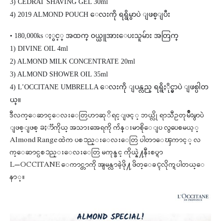
3) CEDRAT SHAVING GEL 30ml
4) 2019 ALMOND POUCH ေလးကို ရရွိမွာပဲ ျဖစ္ျပီး
• 180,000ks ႏွင့္ အထက္ ၀ယ္ယူအားေပးသူမ်ား အတြက္
1) DIVINE OIL 4ml
2) ALMOND MILK CONCENTRATE 20ml
3) ALMOND SHOWER OIL 35ml
4) L’OCCITANE UMBRELLA ေလးကို ျပန္လည္ ရရွိႏိုင္မွာပဲ ျဖစ္ပါတ
ယ္။
ဒီလက္ေဆာင္ေလးေတြဟာဆုိရင္ျဖင့္ ဘယ္လို ရာသီဥတုမ်ိဳးမွာပဲ
ျဖစ္ျဖစ္ ခႏာၱကိုယ္ အသားအေရကို က်န္းမာစိုေျပ လွပေစမယ့္
Almond Range ထဲက ပစၥည္းေလးေတြ ပါတာေၾကာင့္ လ
က္ေဆာင္ပစၥည္းေလးေတြ မကုန္ခင္ ကိုယ္နဲ႔နီးစပ္ရာ
L’OCCITANE ေကာင္တာကို အျမန္လာခဲ့ဖို႔ ဖိတ္ေခၚလိုက္ရပါတယ္ေ
နာ္။