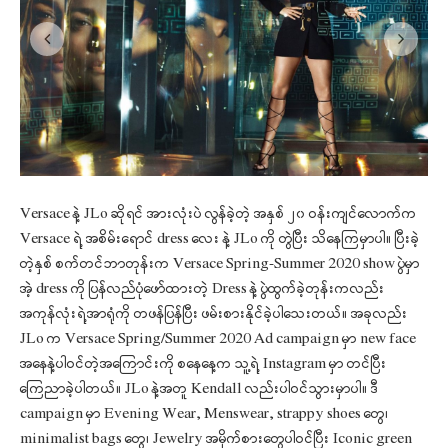
Versace နဲ့ JLo ဆိုရင် အားလုံးပဲ လွန်ခဲ့တဲ့ အနှစ် ၂၀ ဝန်းကျင်လောက်က
Versace ရဲ့ အစိမ်းရောင် dress လေး နဲ့ JLo ကို တွဲပြီး သိနေကြမှာပါ။ ပြီးခဲ့
တဲ့နှစ် စက်တင်ဘာတုန်းက Versace Spring-Summer 2020 show ပွဲမှာ
အဲ့ dress ကို ပြန်လည်ပုံဖော်ထားတဲ့ Dress နဲ့ ပွဲထွက်ခဲ့တုန်းကလည်း
အကုန်လုံးရဲ့အာရုံကို တဖန်ပြန်ပြီး ဖမ်းစားနိုင်ခဲ့ပါသေးတယ်။ အခုလည်း
JLo က Versace Spring/Summer 2020 Ad campaign မှာ new face
အနေနဲ့ပါဝင်တဲ့အကြောင်းကို စနေနေ့က သူ့ရဲ့
Instagram မှာ တင်ပြီး
ကြေညာခဲ့ပါတယ်။ JLo နဲ့အတူ Kendall လည်းပါဝင်သွားမှာပါ။ ဒီ
campaign မှာ Evening Wear, Menswear, strappy shoes တွေ၊
minimalist bags တွေ၊ Jewelry အမိုက်စားတွေပါဝင်ပြီး Iconic green