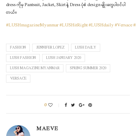
dress ကိုမှ Pantsuit, Jacket, Skirt နဲ့ Dress ပုံစံ design မျိုးတွေပါဝင်ပါ
တယ်။
#
LUSHmagazineMyanmar
#
LUSHitRight
#
LUSHdaily
#
Versace
#
FASHION
JENNIFER LOPEZ
LUSH DAILY
LUSH FASHION
LUSH JANUARY 2020
LUSH MAGAZINE MYANMAR
SPRING SUMMER 2020
VERSACE
0
MAEVE