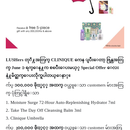
LUSHers တုိ႔အတြက္ CLINIQUE ကေန ျပီးေတာ့ ဇြန္လအတြ
က္ June ၁ ရက္ေန႔က စၿပီးေပးမယ့္ Special Offer ေလး
နဲ႔မိတ္ဆက္ေပးလိုက္ရပါတယ္ေနာ္။
က်ပ္
၁၀၀,၀၀၀ ဖိုးႏွင့္ အထက္
ဝယ္ယူေသာ customers မ်ားအတြ
က္ ပုံတြင္ပါရွိေသာ
1. Moisture Surge 72-Hour Auto-Replenishing Hydrator 7ml
2. Take The Day Off Cleansing Balm 3ml
3. Clinique Umbrella
က်ပ္
၂၀၀,၀၀၀ ဖိုးႏွင့္ အထက္
ဝယ္ယူေသာ customer မ်ားအတြ