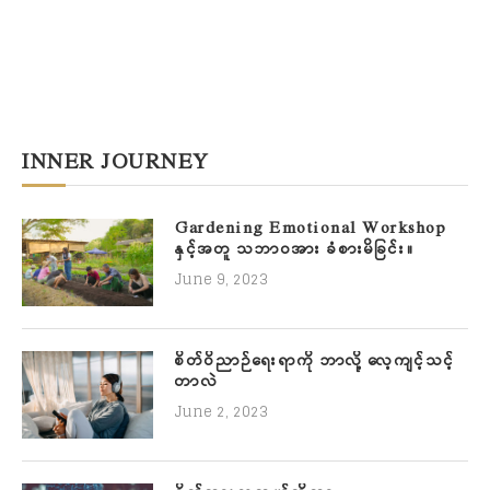
INNER JOURNEY
Gardening Emotional Workshop
နှင့်အတူ သဘာဝအား ခံစားမိခြင်း။
June 9, 2023
စိတ်ဝိညာဉ်ရေးရာကို ဘာလို့ လေ့ကျင့်သင့်
တာလဲ
June 2, 2023