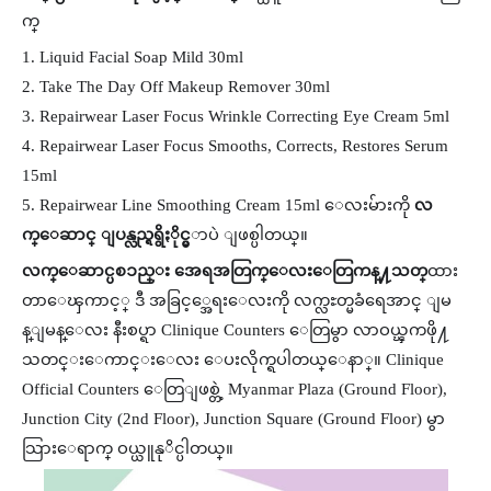
က္
1. Liquid Facial Soap Mild 30ml
2. Take The Day Off Makeup Remover 30ml
3. Repairwear Laser Focus Wrinkle Correcting Eye Cream 5ml
4. Repairwear Laser Focus Smooths, Corrects, Restores Serum
15ml
5. Repairwear Line Smoothing Cream 15ml
ေလးမ်ားကို
လ
က္ေဆာင္ ျပန္လည္ရရွိႏိုင္မွ
ာပဲ ျဖစ္ပါတယ္။
လက္ေဆာင္ပစၥည္း အေရအတြက္ေလးေတြကန္႔သတ္
ထား
တာေၾကာင့္ ဒီ အခြင့္အေရးေလးကို လက္လႊတ္မခံရေအာင္ ျမ
န္ျမန္ေလး နီးစပ္ရာ Clinique Counters ေတြမွာ လာဝယ္ၾကဖို႔
သတင္းေကာင္းေလး ေပးလိုက္ရပါတယ္ေနာ္။
Clinique
Official Counters ေတြျဖစ္တဲ့ Myanmar Plaza (Ground Floor),
Junction City (2nd Floor), Junction Square (Ground Floor) မွာ
သြားေရာက္ ဝယ္ယူနုိင္ပါတယ္။