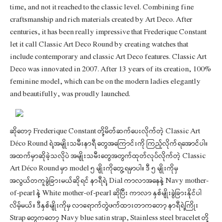
time, and not it reached to the classic level. Combining fine
craftsmanship and rich materials created by Art Deco. After
centuries, it has been really impressive that Frederique Constant
let it call Classic Art Deco Round by creating watches that
include contemporary and classic Art Deco features. Classic Art
Deco was innovated in 2007. After 13 years of its creation, 100%
feminine model, which can be on the modern ladies elegantly
and beautifully, was proudly launched.
ဆိုတော့ Frederique Constant တို့မိတ်ဆက်ပေးလိုက်တဲ့ Classic Art
Déco Round ရဲ့အမျိုးသမီးနာရီ တွေအကြောင်းကို ကြည့်လိုက်ရအောင်ပါ။
အထက်မှာဆိုခဲ့သလိုပဲ အမျိုးသမီးတွေအတွက်ထုတ်လုပ်လိုက်တဲ့ Classic
Art Déco Round မှာ model ၅ မျိုးကိုတွေ့ရမှာပါ။ ဒီ ၅ မျိုးကိုမှ
အလွယ်တကူခွဲခြားမယ်ဆိုရင် နာရီရဲ့ Dial ကာလာအနေနဲ့ Navy mother-
of-pearl နဲ့ White mother-of-pearl ဆိုပြီး ကာလာ နှစ်မျိုးခွဲခြားနိုင်ပါ
လိမ့်မယ်။ ဒီနှစ်မျိုးကိုမှ လာရောက်တွဲဖက်ထားတာကတော့ နာရီရဲ့ကြိုး
Strap တွေကတော့ Navy blue satin strap, Stainless steel bracelet တို့