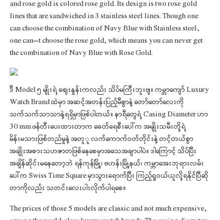
and rose gold is colored rose gold. Its design is two rose gold
lines that are sandwiched in 3 stainless steel lines. Though one
can choose the combination of Navy Blue with Stainless steel,
one can’t choose the rose gold, which means you can never get
the combination of Navy Blue with Rose Gold.
ဒီ Model ၅ မျိုးရဲ့ ဈေးနှုန်းကလည်း သိပ်မကြီးဘူးဗျ။ ကမ္ဘာကျော် Luxury
Watch Brand ထဲမှာ အဆင့်အတန်းပြည့်မီစွာနဲ့ တော်တော်လေးကို
သက်သက်သာသာနဲ့ရရှိမှာဖြစ်ပါတယ်။ နာရီတွေရဲ့ Casing Diameter ဟာ
30 mm ဖန်တီးပေးထားတာက ခေတ်ရေစီးပေါ်က အမျိုးသမီးတို့ရဲ့
မိန်းမသားဖြစ်တည်မှုနဲ့ အတူူ လက်ကောက်ဝတ်တိုင်းနဲ့ တင့်တယ်စွာ
အချိုးအစားသဟဇာတဖြစ်နေစေမှာအသေအချာပါပဲ။ ဒါကြောင့် သိပ်ပြီး
အချိန်ဆိုင်းမနေတော့ဘဲ ရန်ကုန်မြို့၊ ဗဟန်းမြို့နယ်၊ ကမ္ဘာအေးဘုရားလမ်း
ပေါ်က Swiss Time Square မှာသွားရောက်ပြီး ကြည့်ရှုဝယ်ယူလို့ရနိုင်ပြီဆို
တာကိုလည်း သတင်းလေးပါးလိုက်ပါရစေ။
The prices of those 5 models are classic and not much expensive,