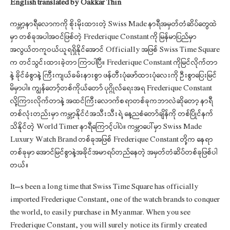
English translated by Oakkar Thin
ကမ္ဘာ့နာရီလောကကို စိုးမိုးထားတဲ့ Swiss Made နာရီအမှတ်တံဆိပ်တွေထဲ
မှာ တစ်ခုအပါအဝင်ဖြစ်တဲ့ Frederique Constant ကို မြန်မာပြည်မှာ
အလွယ်တကူဝယ်ယူရရှိနိုင်အောင် Officially အဖြစ် Swiss Time Square
က တင်သွင်းထားခဲ့တာ ကြာပါပြီ။ Frederique Constant ကိုမြင်လိုက်တာ
နဲ့ ခိုင်ခံစွာနဲ့ ကြီးကျယ်ခမ်းနားစွာ ဖန်တီးပုံဖော်ထားပုံလေးကို ဦးစွာပြေးမြင်
မိမှာပါ။ ကျွန်တော့်တစ်ကိုယ်တော် ပုဂ္ဂိုလ်ရေးအရ Frederique Constant
လို့ကြားလိုက်တာနဲ့ အထင်ကြီးလောက်စရာတစ်ခုကဘာလဲဆိုတော့ နာရီ
တစ်လုံးတည်းမှာ ကမ္ဘာ့နိုင်ငံအသီးသီးရဲ့ နေ့ညစံတော်ချိန်ကို တစ်ပြိုင်နက်
သိနိုင်တဲ့ World Timer နာရီကြောင့်ပါပဲ။ ကမ္ဘာပေါ်မှာ Swiss Made
Luxury Watch Brand တစ်ခုအဖြစ် Frederique Constant တို့က နေရာ
တစ်ခုမှာ အောင်မြင်စွာနဲ့အခိုင်အမာရပ်တည်နေတဲ့ အမှတ်တံဆိပ်တစ်ခုဖြစ်ပါ
တယ်။
It’s been a long time that Swiss Time Square has officially
imported Frederique Constant, one of the watch brands to conquer
the world, to easily purchase in Myanmar. When you see
Frederique Constant, you will surely notice its firmly created