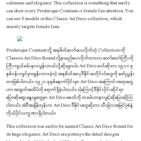
calmness and elegance. This collection is something that surely
can draw every Frederique Constant’s female fan attention. You
can see 5 models in this Classic Art Deco collection, which
mainly targets female fans.
Frederique Constant တို့ အခုမိတ်ဆက်ပေးလိုက်တဲ့ Collection ကို
Classics Art Déco Round လို့နာမည်ပေးလိုက်တာဟာ တော်တော်ကြီးကို
ကြီးကျယ်ခမ်းနားလွန်းတယ်လို့ဆိုရမှာပါ။ Art Déco ခတ်ဆိုတာ ၁၉၁၀ ခု
နှစ်ဝန်းကျင်မှာထွန်းကားခဲ့တဲ့ အနုစိတ်အလှဒီဇိုင်းစတိုင်လ်တွေကို ဖော်ညွှန်း
တာဖြစ်ပါတယ်။ ၁၉၂၀ ခုနှစ်နောက်ပိုင်းမှာ Art Déco အကြောင်းအရာတွေ
ဟာ အထွတ်အထိပ်ကို ရောက်ရှိခဲ့ပါတယ်။ ဒါ့ကြောင့်ဒီဇိုင်းပိုင်းဆိုင်ရာ
ပြောဆိုဆွေးနွေးမှုတွေမှာ Art Déco ခေတ်ကို တခမ်းတနားဖွင့်ဆိုပြောဆိုကြ
ပါတယ်။ အဲဒီအချိန်တုန်းက Art Déco ဒီဇိုင်းတွေဆိုတာ သီးခြားအမြင်ပုံစံနဲ့
ကိုယ်ပိုင်လက္ခဏာရှိပါတယ်။
This collection was said to be named Classic Art Deco Round for
its huge elegance. Art Deco era portrays the detail designs