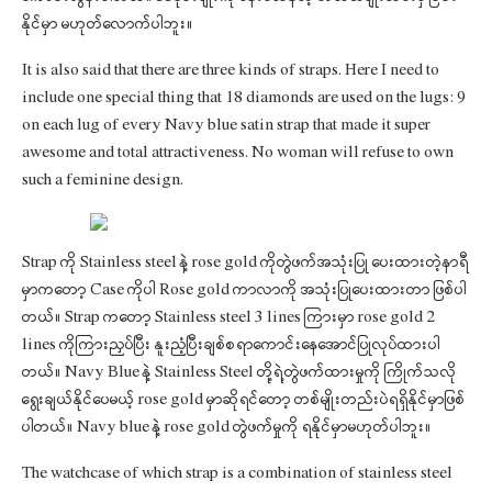
နိုင်မှာ မဟုတ်လောက်ပါဘူး။
It is also said that there are three kinds of straps. Here I need to
include one special thing that 18 diamonds are used on the lugs: 9
on each lug of every Navy blue satin strap that made it super
awesome and total attractiveness. No woman will refuse to own
such a feminine design.
Strap ကို Stainless steel နဲ့ rose gold ကိုတွဲဖက်အသုံးပြု ပေးထားတဲ့နာရီ
မှာကတော့ Case ကိုပါ Rose gold ကာလာကို အသုံးပြုပေးထားတာ ဖြစ်ပါ
တယ်။ Strap ကတော့ Stainless steel 3 lines ကြားမှာ rose gold 2
lines ကိုကြားညှပ်ပြီး နူးညံ့ပြီးချစ်စရာကောင်းနေအောင်ပြုလုပ်ထားပါ
တယ်။ Navy Blue နဲ့ Stainless Steel တို့ရဲ့တွဲဖက်ထားမှုကို ကြိုက်သလို
ရွေးချယ်နိုင်ပေမယ့် rose gold မှာဆိုရင်တော့ တစ်မျိုးတည်းပဲရရှိနိုင်မှာဖြစ်
ပါတယ်။ Navy blue နဲ့ rose gold တွဲဖက်မှုကို ရနိုင်မှာမဟုတ်ပါဘူး။
The watchcase of which strap is a combination of stainless steel