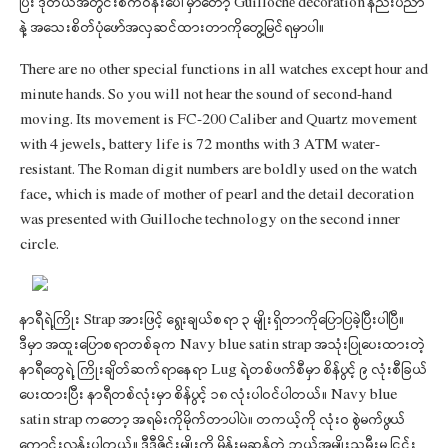
ပြီး ဒုတိယအတွင်းစက်ဝန်းပေါ်မှာတော့ Guilloché decoration နည်းပညာ
နဲ့ အသေးစိတ်ပုံဖော်အလှဆင်ထားတာကိုတွေ့မြင်ရမှာပါ။
There are no other special functions in all watches except hour and
minute hands. So you will not hear the sound of second-hand
moving. Its movement is FC-200 Caliber and Quartz movement
with 4 jewels, battery life is 72 months with 3 ATM water-
resistant. The Roman digit numbers are boldly used on the watch
face, which is made of mother of pearl and the detail decoration
was presented with Guilloche technology on the second inner
circle.
နာရီရဲ့ကြိုး Strap အားဖြင့် ရွေးချယ်စရာ ၃ မျိုးရှိတာကိုပြောပြခဲ့ပြီးပါပြီ။
ဒီမှာ အထူးပြောစရာတစ်ခုက Navy blue satin strap အသုံးပြုပေးထားတဲ့
နာရီတွေရဲ့ ကြိုးချိတ်ဆက်ရာနေရာ Lug ရဲ့တစ်ဖက်စီမှာ စိန်ပွင့် ၉ လုံးစီခြယ်
ပေးထားပြီး နာရီတစ်လုံးမှာ စိန်ပွင့် ၁၈ လုံးပါဝင်ပါတယ်။ Navy blue
satin strap ကတော့ အရမ်းကိုမိုက်တာပါပဲ။ တကယ့်ကို လုံးဝ စွဲမက်ဖွယ်
ကောင်းလွန်းပါတယ်။ ဒီဒီဇိုင်းမျိုးကို မိန်းမဆန်တဲ့ ဘယ်အမျိုးသမီးမှ ငြင်း