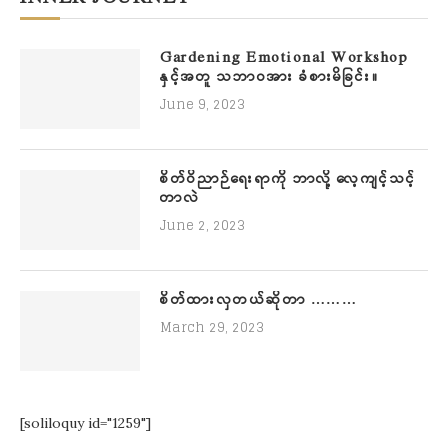
Gardening Emotional Workshop
နှင့်အတူ သဘာဝအား ခံစားမိခြင်း။
June 9, 2023
စိတ်ဝိညာဉ်ရေးရာကို ဘာလို့ လေ့ကျင့်သင့်
တာလဲ
June 2, 2023
စိတ်ထားလှတယ်ဆိုတာ ………
March 29, 2023
[soliloquy id="1259"]