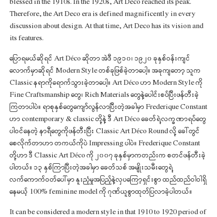
blessed in the 1910s. In the 1920s, Art Deco reached its peak.
Therefore, the Art Deco era is defined magnificently in every
discussion about design. At that time, Art Deco has its vision and
its features.
ပြောရမယ်ဆိုရင် Art Déco ဆိုတာ အဲဒီ ၁၉၁၀၊ ၁၉၂၀ ခုနှစ်ဝန်းကျင်
လောက်မှာဆိုရင် Modern Style တစ်ခုဖြစ်ခဲ့တာပေါ့။ အခုကျတော့ သူက
Classic နရာကိုရောက်သွားခဲ့တာပေါ့။ Art Déco ဟာ Modern Style ကို
Fine Craftsmanship တွေ၊ Rich Materials တွေနဲ့ပေါင်းစပ်ပြီးဖန်တီးခဲ့
ကြတာပါပဲ။ ရာစုနှစ်တွေကျော်လွန်လာပြီးတဲ့အခါမှာ Frederique Constant
ဟာ contemporary & classic တို့နဲ့ ဒီ Art Déco ခေတ်ရဲ့လက္ခဏာရပ်တွေ
ပါဝင်နေတဲ့ နာရီတွေကိုဖန်တီးပြီး Classic Art Déco Round လို့ ခေါ်တွင်
စေလိုက်တာဟာ တကယ်ကိုပဲ Impressing ပါပဲ။ Frederique Constant
တို့ဟာ ဒီ Classic Art Déco ကို ၂၀၀၇ ခုနှစ်မှာကတည်းက စတင်ဖန်တီးခဲ့
ပါတယ်။ ၁၃ နှစ်ကြာပြီးတဲ့အခါမှာ ခေတ်သစ် အမျိုးသမီးတွေရဲ့
လက်ကောက်ဝတ်ပေါ်မှာ နူးညံ့မှုအပြည့်နဲ့လှပကြော့ရှင်းစွာ ထည်ထည်ဝါဝါရှိ
နေမယ့် 100% feminine model ကို ဂုဏ်ယူစွာထုတ်ပြလာခဲ့ပါတယ်။
It can be considered a modern style in that 1910 to 1920 period of