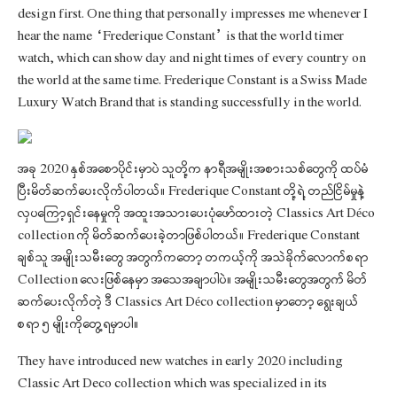
design first. One thing that personally impresses me whenever I
hear the name “Frederique Constant” is that the world timer
watch, which can show day and night times of every country on
the world at the same time. Frederique Constant is a Swiss Made
Luxury Watch Brand that is standing successfully in the world.
အခု 2020 နှစ်အစောပိုင်းမှာပဲ သူတို့က နာရီအမျိုးအစားသစ်တွေကို ထပ်မံ
ပြီးမိတ်ဆက်ပေးလိုက်ပါတယ်။ Frederique Constant တို့ရဲ့ တည်ငြိမ်မှုနဲ့
လှပကြော့ရှင်းနေမှုကို အထူးအသားပေးပုံဖော်ထားတဲ့ Classics Art Déco
collection ကို မိတ်ဆက်ပေးခဲ့တာဖြစ်ပါတယ်။ Frederique Constant
ချစ်သူ အမျိုးသမီးတွေ အတွက်ကတော့ တကယ့်ကို အသဲခိုက်လောက်စရာ
Collection လေးဖြစ်နေမှာ အသေအချာပါပဲ။ အမျိုးသမီးတွေအတွက် မိတ်
ဆက်ပေးလိုက်တဲ့ ဒီ Classics Art Déco collection မှာတော့ ရွေးချယ်
စရာ ၅ မျိုးကိုတွေ့ရမှာပါ။
They have introduced new watches in early 2020 including
Classic Art Deco collection which was specialized in its