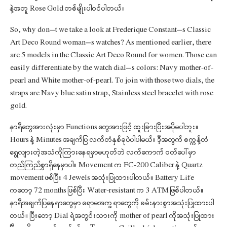
နဲ့အတူ Rose Gold တစ်မျိုးပါဝင်ပါတယ်။
So, why don’t we take a look at Frederique Constant’s Classic
Art Deco Round woman’s watches? As mentioned earlier, there
are 5 models in the Classic Art Deco Round for women. Those can
easily differentiate by the watch dial’s colors: Navy mother-of-
pearl and White mother-of-pearl. To join with those two dials, the
straps are Navy blue satin strap, Stainless steel bracelet with rose
gold.
နာရီတွေအားလုံးမှာ Functions တွေအားဖြင့် ထူးခြားပြီးအပိုမပါဘူး။
Hours နဲ့ Minutes အချက်ပြ လက်တံနှစ်ခုပဲပါပါမယ်။ ဒီ့အတွက် စက္ကန့်တံ
ရွေ့လျားတဲ့အသံကိုကြားနေရမှာမဟုတ်ဘဲ လက်ကောက် ဝတ်ပေါ်မှာ
တည်ကြည်စွာရှိနေမှာပါ။ Movement က FC-200 Caliber နဲ့ Quartz
movement ဖစ်ပြီး 4 Jewels အသုံးပြုထားပါတယ်။ Battery Life
ကတော့ 72 months ဖြစ်ပြီး Water-resistant က 3 ATM ဖြစ်ပါတယ်။
နာရီအချက်ပြနေရာတွေမှာ ရောမအက္ခရာတွေကို ခမ်းနားစွာအသုံးပြုထားပါ
တယ်။ ပြီးတော့ Dial ရဲ့အတွင်းသားကို mother of pearl ကိုအသုံးပြုထား