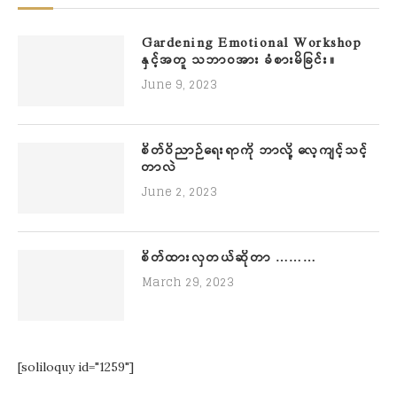
Gardening Emotional Workshop
နှင့်အတူ သဘာဝအား ခံစားမိခြင်း။
June 9, 2023
စိတ်ဝိညာဉ်ရေးရာကို ဘာလို့ လေ့ကျင့်သင့်
တာလဲ
June 2, 2023
စိတ်ထားလှတယ်ဆိုတာ ………
March 29, 2023
[soliloquy id="1259"]