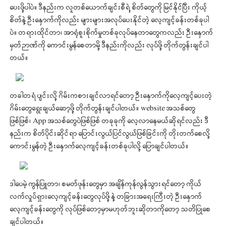
ပေးဖို့ပါပဲ။ ဒီနည်းက လူတစ်ယောက်ချင်းစီရဲ့ စိတ်တွေကို မြင်နိုင်ပြီး ကိုယ့်
စိတ်နဲ့ ဦးနှောက်ကိုလည်း များများအလုပ်ပေးနိုင်တဲ့ လေ့ကျင့်ခန်းတစ်ခုပါ
ပဲ။ တရားထိုင်တာ၊ အာရုံစူးစိုက်မှုတစ်ခုလုပ်နေတာတွေကလည်း ဦးနှောက်
မှတ်ဉာဏ်ကို ကောင်းမွန်စေတာမို့ ဒီနည်းကိုလည်း လုပ်ဖို့ တိုက်တွန်းချင်ပါ
တယ်။
တခါတရံ ပျင်းလို့ ဂိမ်းကစားချင်လာရင်တော့ ဦးနှောက်ကိုလေ့ကျင့်ပေးတဲ့
ဂိမ်းတွေရွေးချယ်ဆော့ဖို့ တိုက်တွန်းချင်ပါတယ်။ website အသစ်တွေ
ဖြစ်ဖြစ်၊ App အသစ်တွေပဲဖြစ်ဖြစ် တခုခုကို လေ့လာနေမယ်ဆိုရင်လည်း ဒီ
နည်းက စိတ်ပိုင်းဆိုင်ရာ ပြောင်းလွယ်ပြင်လွယ်ဖြစ်ခြင်းကို တိုးတက်စေလို့
ကောင်းမွန်တဲ့ ဦးနှောက်လေ့ကျင့်ခန်းတစ်ခုပါလို့ ပြောချင်ပါတယ်။
ဒါပေမဲ့ ကွန်ပြူတာ၊ စမတ်ဖုန်းတွေမှာ အချိန်ကုန်လွန်သွားရင်တော့ ကိုယ်
လက်လှုပ်ရှားလေ့ကျင့်ခန်းတွေလုပ်ဖို့ နဲ့ တခြားအရေးကြီးတဲ့ ဦးနှောက်
လေ့ကျင့်ခန်းတွေကို လုပ်ဖြစ်တော့မှာမဟုတ်ဘူးဆိုတာကိုတော့ သတိပြုစေ
ချင်ပါတယ်။