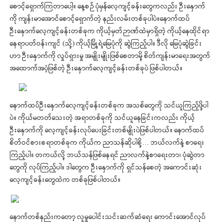
စောင့်ရှောက်ကြတာပေါ့။ နေ့စဉ် ပုံမှန်လေ့ကျင့်ခန်းတွေကလည်း ဦးနှောက်
ကို ကျန်းမာအောင်စောင့်ရှောက်တဲ့ နည်းလမ်းတစ်ခုပါပဲ။နောက်ထပ်
ဦးနှောက်လေ့ကျင့်ခန်းတစ်ခုက ကိုယ့်မှတ်ဉာဏ်ထဲမှာရှိတဲ့ ကိုယ့်နေထိုင်ရာ
နေရာပတ်ဝန်းကျင် (သို့) ကိုယ့်မြို့ရဲ့မြေပုံကို ဆွဲကြည့်ပါ။ ဒီလို မြေပုံဆွဲခြင်း
ဟာ ဦးနှောက်ကို လှုပ်ရှားမှု အမျိုးမျိုးဖြစ်စေတာမို့ စိတ်ကျန်းမာရေးအတွက်
အထောက်အပံ့ဖြစ်တဲ့ ဦးနှောက်လေ့ကျင့်ခန်းတစ်ခုပဲ ဖြစ်ပါတယ်။
နောက်ထပ်ဦးနှောက်လေ့ကျင့်ခန်းတစ်ခုက အသစ်တွေကို သင်ယူကြည့်ဖို့ပါ
ပဲ။ ကိုယ်မတတ်သေးတဲ့ အရာတစ်ခုကို သင်ယူနေခြင်းကလည်း ကိုယ့်
ဦးနှောက်ကို လေ့ကျင့်ခန်းလုပ်ပေးခြင်းတစ်မျိုးပဲဖြစ်ပါတယ်။ နောက်ထပ်
စိတ်ဝင်စားစရာတစ်ခုက ကိုယ်က ညာသန်ဆိုပါစို့… ဘယ်လက်နဲ့ စာရေး
ကြည့်ပါ။ တကယ်လို့ ဘယ်သန်ဖြစ်နေရင် ညာလက်နဲ့စာရေးတာ၊ ပုံဆွဲတာ
တွေကို လုပ်ကြည့်ပါ။ ဒါတွေက ဦးနှောက်ကို ရှင်သန်စေတဲ့ အကောင်းဆုံး
လေ့ကျင့်ခန်းတွေထဲက တစ်ခုဖြစ်ပါတယ်။
နောက်တစ်နည်းကတော့ လူမှုပေါင်းသင်းဆက်ဆံရေး ကောင်းအောင်လုပ်