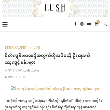
0
INNER JOURNEY
LIFE
စိတ်ကျန်းမာစေဖို့အတွက်လိုအပ်မယ့် ဦးနှောက်
လေ့ကျင့်ခန်းများ
written by
Lush Editor
May 29, 2020
“သင့်ရဲ့စိတ်ကျန်းမာဖို့ သင့်ခန္ဓာကိုယ်ကိုဂရုစိုက်ပါ” ဆိုတဲ့ စကားအတိုင်း
ဦးနှောက်ကို လေ့ကျင့်ခန်းလုပ်ရင်း စိတ်ရောကိုယ်ရောကျန်းမာအောင်