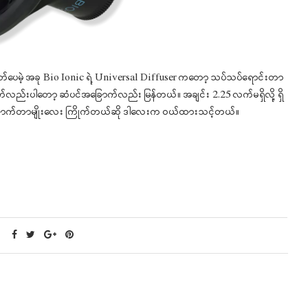
ပေမဲ့ အခု Bio Ionic ရဲ့ Universal Diffuser ကတော့ သပ်သပ်ရောင်းတာ
က်လည်းပါတော့ ဆံပင်အခြောက်လည်း မြန်တယ်။ အချင်း 2.25 လက်မရှိလို့ ရှိ
းကောက်တာမျိုးလေး ကြိုက်တယ်ဆို ဒါလေးက ဝယ်ထားသင့်တယ်။