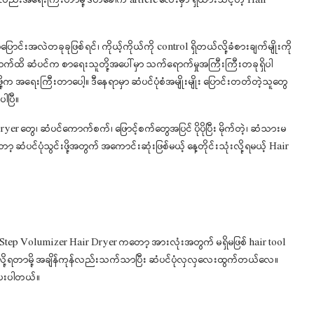
ု့ကလည်းအရေးကြီးတာမို့ ဒီတခေါက် article လေးမှာ ရှိထားသင့်တဲ့ Hair
ာင်းအလဲတခုခုဖြစ်ရင်၊ ကိုယ့်ကိုယ်ကို control ရှိတယ်လို့ခံစားချက်မျိုးကို
ောက်ထိ ဆံပင်က စာရေးသူတို့အပေါ်မှာ သက်ရောက်မှုအကြီးကြီးတခုရှိပါ
 အရေးကြီးတာပေါ့။ ဒီနေရာမှာ ဆံပင်ပုံစံအမျိုးမျိုး ပြောင်းတတ်တဲ့သူတွေ
ါပြီ။
r တွေ၊ ဆံပင်ကောက်စက်၊ ဖြောင့်စက်တွေအပြင် ပိုပိုပြီး မိုက်တဲ့၊ ဆံသားမ
 ဆံပင်ပုံသွင်းဖို့အတွက် အကောင်းဆုံးဖြစ်မယ့် နေ့တိုင်းသုံးလို့ရမယ့် Hair
tep Volumizer Hair Dryer ကတော့ အားလုံးအတွက် မရှိမဖြစ် hair tool
သွင်းလို့ရတာမို့ အချိန်ကုန်လည်းသက်သာပြီး ဆံပင်ပုံလှလှလေးထွက်တယ်လေ။
ပေးပါတယ်။