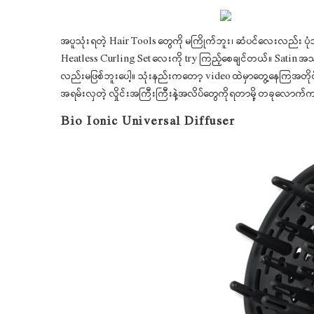
အပူသုံးရတဲ့ Hair Tools တွေကို မကြိုက်ဘူး၊ ဆံပင်လေးလည်း ပုံသ
Heatless Curling Set လေးကို try ကြည့်စေချင်တယ်။ Satin အသ
လည်းမဖြစ်ဘူးပေါ့။ သုံးနည်းကတော့ video ထဲမှာတွေ့နေကြအတိုင်း
အရမ်းလှတဲ့ လှိုင်းအကြီးကြီးနဲ့အလိပ်တွေကိုရတာမို့ တခုလောက်က
Bio Ionic Universal Diffuser