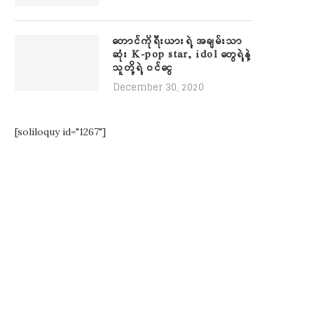
တောင်ကိုရီးယားရဲ့ အချမ်းသာ
ဆုံး K-pop star, idol တွေရဲ့နဲ့
သူတို့ရဲ့ ဝင်ငွေ
December 30, 2020
[soliloquy id="1267"]