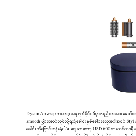
Dyson Airwrap ကတော့ အခုရက်ပိုင်း ဒီမှာလည်းတအားခေတ်စ
smooth ဖြစ်အောင်လုပ်လို့ရတဲ့ခေါင်းနှစ်ခေါင်းတွေအပါအဝင် Styling လု
ခေါင်းကိုပြောင်းသုံးရုံပါပဲ။ ဈေးကတော့ USD 600 နားကပ်တာမို့ ဈ