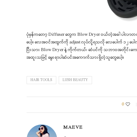
ပုံမှန်ကတော့ Diffuser တွေက Blow Dryer ဝယ်တဲ့အခါ ပါလာတတ်
ပေါ့။ လေအဝင်အထွက်ကို adjust လုပ်လို့ရသလို လေပေါက် ၁၂ ပေါ
ပြီးသား Blow Dryer နဲ့ ကိုက်တယ်၊ ဆံပင်ကို သဘာဝအတိုင်
အထူးသဖြင့် မွေးရာပါဆံပင်အကောက်သားရှိတဲ့သူတွေပေါ့။
HAIR TOOLS
LUSH BEAUTY
0
MAEVE