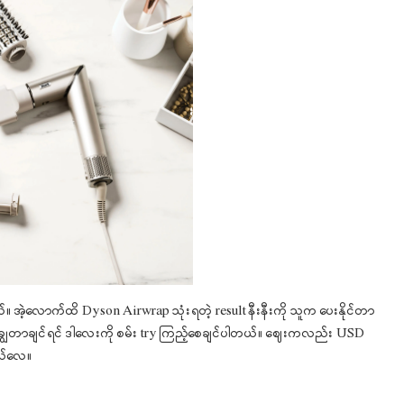
။ အဲ့လောက်ထိ Dyson Airwrap သုံးရတဲ့ result နီးနီးကို သူက ပေးနိုင်တာ
t ချွေတာချင်ရင် ဒါလေးကို စမ်း try ကြည့်စေချင်ပါတယ်။ ဈေးကလည်း USD
ယ်လေ။