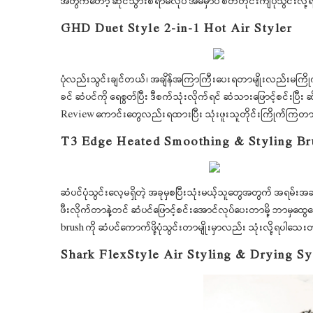
အတွက်တော့ ဆိုင်သွားစရာမလိုပဲ အိမ်မှာပဲ စိတ်တိုင်းကျပုံသွင်းလို
GHD Duet Style 2-in-1 Hot Air Styler
ပုံလည်းသွင်းချင်တယ်၊ အချိန်အကြာကြီးပေးရတာမျိုးလည်းမကြိုက
ခင် ဆံပင်ကို ရေစွတ်ပြီး ဒီစက်သုံးလိုက်ရင် ဆံသားဖြောင့်စင်းပြီး ဆ
Review ကောင်းတွေလည်းရထားပြီး သုံးဖူးသူတိုင်းကြိုက်ကြတာမိ
T3 Edge Heated Smoothing & Styling Br
ဆံပင်ပုံသွင်းလေ့မရှိတဲ့ အခုမှစပြီးသုံးမယ့်သူတွေအတွက် အရမ်
ဖီးလိုက်တာနဲ့တင် ဆံပင်ဖြောင့်စင်းအောင်လုပ်ပေးတာမို့ ဘာမှထွေထ
brush ကို ဆံပင်ကောက်ဖို့ပုံသွင်းတာမျိုးမှာလည်း သုံးလို့ရပါသေ
Shark FlexStyle Air Styling & Drying S