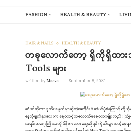
FASHION
HEALTH & BEAUTY
LIVI
HAIR & NAILS
HEALTH & BEAUTY
တခုလောက်တော့ ရှိကိုရှိထားသ
Tools များ
written by
September 8, 2023
Maeve
ဆံပင်ဆိုတာ ဒုတိယမျက်နှာဆိုတဲ့အတိုင်းပဲ ဆံပင်ပုံစံကြောင့် ကိုယ့်ရဲ့
နေတဲ့မျက်နှာလေးက ချောသင့်သလောက်မချောတာမျိုးလည်း ကြုံရတတ်ပ
အရမ်းအရေးကြီးသလို မိန်းကလေးတွေဆိုရင် ကိုယ်သွားမယ့်နေရာပေါ