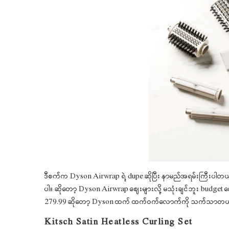
ဒီစက်က Dyson Airwrap ရဲ့ dupe ဆိုပြီး နာမည်အရမ်းကြီးပါတယ်
ပါ။ ဆိုတော့ Dyson Airwrap ဈေးများလို့ မသုံးချင်ဘူး budge
279.99 ဆိုတော့ Dyson ထက် ထက်ဝက်လောက်ကို သက်သာတ
Kitsch Satin Heatless Curling Set