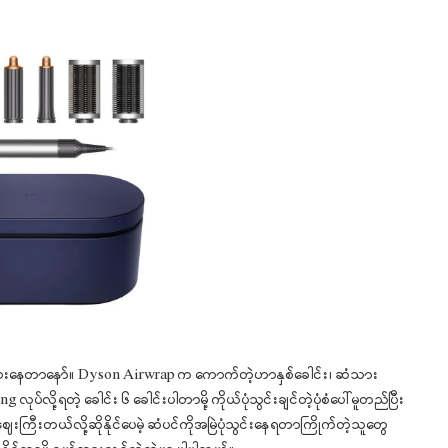
ားနေတာနော်။ Dyson Airwrap က ကောက်တဲ့ဟာနှစ်ခေါင်း၊ ဆံသား
ပ်လို့ရတဲ့ ခေါင်း ၆ ခေါင်းပါတာမို့ ကိုယ်ပုံသွင်းချင်တဲ့ပုံစံပေါ်မူတည်ပြီး
ေးကြီးတယ်လို့ဆိုနိုင်ပေမဲ့ ဆံပင်ကိုအမြဲပုံသွင်းနေရတာကြိုက်တဲ့သူတွေ