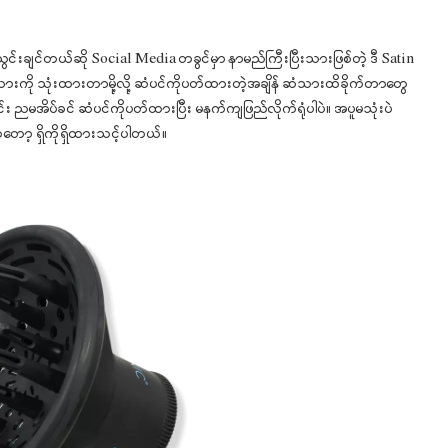
ွင်းချင်တယ်ဆို Social Media တခွင်မှာ နာမည်ကြီးပြီးသားဖြစ်တဲ့ ဒီ Satin
ားကို သုံးထားတာမို့လို့ ဆံပင်ကိုပတ်ထားတဲ့အချိန် ဆံသားထိခိုက်တာတွေ
 ညမအိပ်ခင် ဆံပင်ကိုပတ်ထားပြီး မနက်ကျဖြည်လိုက်ရုံပါပဲ။ အပူမသုံးပဲ
တော့ ရှိကိုရှိထားသင့်ပါတယ်။