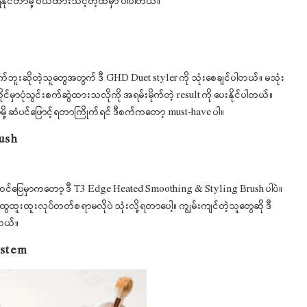
့ရနိုင်တာမို့ ဝယ်ထားသင့်တဲ့ထဲမှာ ပါပါတယ်။
်ဘူးဆိုတဲ့သူတွေအတွက် ဒီ GHD Duet styler ကို သုံးစေချင်ပါတယ်။ မသုံး
ိုင်မှာပုံသွင်းစက်ဆွဲထားသလိုကို အရမ်းမိုက်တဲ့ result ကို ပေးနိုင်ပါတယ်။
ု့ ဆံပင်ဖြောင့်ရတာကြိုက်ရင် ဒီစက်ကတော့ must-have ပါ။
ush
းအဆင်ပြေမှာကတော့ ဒီ T3 Edge Heated Smoothing & Styling Brush ပါပဲ။
ွေထူးထူးလုပ်တတ်စရာမလိုပဲ သုံးလို့ရတာပေါ့။ ကျွမ်းကျင်တဲ့သူတွေဆို ဒီ
းတယ်။
ystem