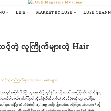
NG
LIFE
MARKET BY LUSH
LUSH CHANN
င့်တဲ့ လူကြိုက်များတဲ့ Hair
အသွင်အပြင်ကို ပိုပြီးလှအောင်ပြုလုပ်နိုင်သလို ဆံပင်ပုံစံကြောင့်ပဲ ကိုယ့်ရဲ့လှ
ါတယ်။ ဒါကြောင့် ကိုယ်နဲ့လိုက်ဖက်တဲ့ ဆံပင်ပုံစံကို ရွေးချယ်ဖို့က
်မူတည်ပြီး ဆံပင်ပုံစံကို styling အမျိုးမျိုးလုပ်တတ်ကြတယ်မလား? ဆို