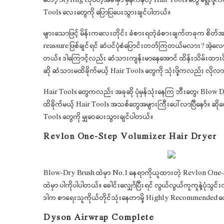
တော့ Styling လုပ်တဲ့အခါမှာ မှန်ကန်တဲ့ Hair Tools တွေ ရွေးဖိ
Tools လေးတွေကို ပြောပြပေးသွားချင်ပါတယ်။
များသောဖြင့် မိန်းကလေးတိုင်း ခံစားရတဲ့ခံစားချက်တခုက စိတ်အပြေ
reassure ဖြစ်ချင်ရင် ဆံပင်ပုံစံပြောင်းတတ်ကြတယ်မလား? အဲ့လ
တယ်။ ဒါကြောင့်လည်း ဆံသားကျန်းမာနေအောင် ထိန်းသိမ်းထားဖို့က
ဆို ဆံသားမထိခိုက်မယ့် Hair Tools တွေကို သုံးဖို့ကလည်း လိုလာပ
Hair Tools တွေကလည်း အခုဆို ပုံမှန်သုံးနေကြ ဘီးတွေ၊ Blow Drye
ထိခိုက်မယ့် Hair Tools အသစ်တွေအများကြီးပေါ်လာပြီနော်။ ဆိုတော့
Tools တွေကို မျှဝေပေးသွားချင်ပါတယ်။
Revlon One-Step Volumizer Hair Dryer
Blow-Dry Brush ထဲမှာ No.1 နေရာကိုယူထားတဲ့ Revlon One-S
ထဲမှာ ပါကိုပါပါတယ်။ ခေါင်းလျှော်ပြီးရင် လွယ်လွယ်ကူကူနဲ့ပုံ
ဒါက စာရေးသူကိုယ်တိုင်သုံးနေတာမို့ Highly Recommended 
Dyson Airwrap Complete