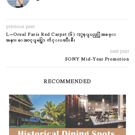
previous post
L’Oreal Paris Red Carpet (၆) ႏွစ္ျပည့္ပြဲအခမ္း
အနား ေအာင္ျမင္စြာ က်င္းပၿပီးစီး
next post
SONY Mid-Year Promotion
RECOMMENDED