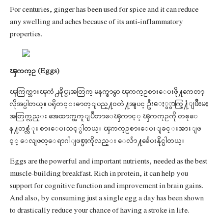
For centuries, ginger has been used for spice and it can reduce
any swelling and aches because of its anti-inflammatory
properties.
ၾကက္ဥ (Eggs)
ၾကြက္သားၾကံ႕ခိုင္မႈအတြက္ မနက္စာမွာ ၾကက္ဥစားေပးဖို႔ကေတာ့
လိုအပ္ပါတယ္။ ပရိုတင္းဓာတ္ျပည္႔ဝတဲ႔အျပင္ ဦးေႏွွာက္ဖြ႔ံျဖိဳးမႈ
အတြက္လည္း အေထာက္အကူျပဳတာေၾကာင့္ ၾကက္ဥကို တစ္ေ
န႔တစ္လံုး စားေပးသင့္ပါတယ္။ ၾကက္ဥစားေပးျခင္းအားျဖ
င့္ ေလျဖတ္ေရာဂါျဖစ္မႈကိုလည္း ေလ်ာ႔ခ်ေပးနိုင္ပါတယ္။
Eggs are the powerful and important nutrients, needed as the best
muscle-building breakfast. Rich in protein, it can help you
support for cognitive function and improvement in brain gains.
And also, by consuming just a single egg a day has been shown
to drastically reduce your chance of having a stroke in life.