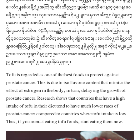
ေလ်ာ႔ခ်ေပးနိုင္တဲ႔အတြက္ ဆီးက်ိတ္ကင္ဆာျဖစ္ပြားမႈကို ေနွာင့္ေနွးေ
စနိုင္တာျဖစ္ပါတယ္။ သုေတသနရွင္မ်ားရဲ႕ေျပာၾကားခ်က္အရ ပဲနွင္႔ဆက္စ
ပ္ေသာ အစားအစာမ်ား စားသံုးေသာ နုိင္ငံမ်ား နွင့္ စားသံုးမႈမ
ရိွေသာ နိုင္ငံမ်ား ႏႈိင္းယွဥ္လွ်င္ စားသံုးေသာ နုိင္ငံမ်ားတြင္ ေန
ထိုင္ေသာသုမ်ား၌ ဆီးက်ိတ္ေရာဂါျဖစ္ပြားမႈႏႈန္းေလ်ာ႔က်နိုင္တာကို
ရွာေဖြေတြ႕ရိွခဲ႔ပါတယ္။ ဒါေၾကာင္႔မို႔လို႔ အခုပဲ ကိုယ္ရဲ႕ေန႕စ
ဥ္စားေသာက္မႈမွာ ပဲနွင့္ဆက္စပ္ေသာ အစားအစာတစ္ခုကို အျမဲထ
ည္႔စားေပးဖုိ႔ မေမ႔ပါနဲ႔ေနာ္။
Tofu is regarded as one of the best foods to protect against
prostate cancer. This is due to isoflavone content that mimics the
effect of estrogen in the body, in turn, delaying the growth of
prostate cancer. Research shows that countries that have a high
intake of tofu in their diet tend to have much lower rates of
prostate cancer compared to countries where tofu intake is low.
Thus, if you aren’t eating tofu foods, start eating them now.