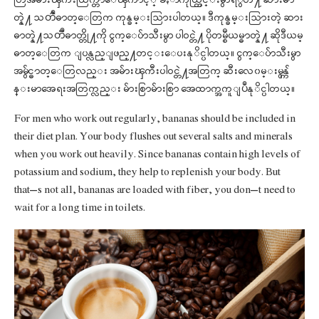
တြအမ်ားၾကီးထြက္တာေၾကာင့္ ခႏာၱကိုယ္တြင္းမွာရိွတဲ႔ ဆားဓာ
တ္နဲ႔ သတၳဳဓာတ္ေတြက ကုန္ခမ္းသြားပါတယ္။ ဒီကုန္ခမ္းသြားတဲ့ ဆား
ဓာတ္နဲ႔သတၱဳဓာတ္တို႔ကို ငွက္ေပ်ာသီးမွာ ပါဝင္တဲ႔ ပိုတမ္စီယမ္ဓာတ္နဲ႔ ဆိုဒီယမ္
ဓာတ္ေတြက ျပန္လည္ျဖည္႔တင္းေပးနုိင္ပါတယ္။ ငွက္ေပ်ာသီးမွာ
အမွ်င္ဓာတ္ေတြလည္း အမ်ားၾကီးပါဝင္တဲ႔အတြက္ ဆီးေလ၀မ္းမွန္က်
န္းမာအေရးအတြက္လည္း မ်ားစြာမ်ားစြာ အေထာက္အကူျပဳနုိင္ပါတယ္။
For men who work out regularly, bananas should be included in
their diet plan. Your body flushes out several salts and minerals
when you work out heavily. Since bananas contain high levels of
potassium and sodium, they help to replenish your body. But
that’s not all, bananas are loaded with fiber, you don’t need to
wait for a long time in toilets.