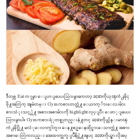
ဒီတစ္လ Eat က႑မွာ ေျပာျပေပးသြားမွာကေတာ့ ခႏၶာကိုယ္ၾကံ႕ခိုင္
ဖို႔အတြက္ အျမဲတမ္း Gym ကစားတတ္တဲ႔ ေယာက္်ားေလးမ်ား
စားသံုးသင့္တဲ႔ အစားအစာမ်ားကို highlight လုပ္ျပီး ေဖာ္ျပေပး
သြားမွာပါ။
Gym ကစားရံုတစ္ခုတည္းနဲ႔တင္ ခႏၶာကိုယ္က်န္းမာၾ
ကံ႕ခိုင္ဖို႔ မလံုေလာက္ပါဘူး။ ေန႔စဥ္ေနထိုင္စားေသာက္တဲ႔ အစား
အစာေတြကလည္း အေထာက္အကူျပဳနိင္တဲ႔အျပင္ ခႏၶာကိုယ္မွာ လိုအပ္