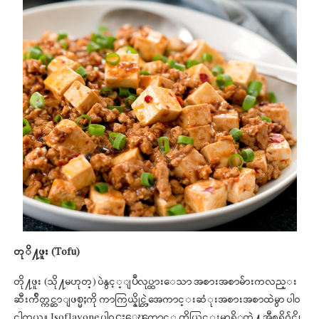
တုိ႔ဖူး (Tofu)
တို႔ဖူး (သို႔မဟုတ္) ပဲနွင့္ျပဳလုပ္ထားေသာ အစားအစာမ်ားကလည္း
ဆီးက်ိတ္ကင္ဆာျဖစ္မႈကို ကာကြယ္နိုင္တဲ့အေကာင္းဆံုးအစားအစာထဲမွာ ပါဝ
င္ပါတယ္။ Isoflavone ပါဝင္မႈေၾကာင့္ ကိုယ္တြင္းမွာရိွတဲ႔ အီစရိုဂ်င္ကို