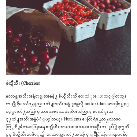
ခ်ယ္ရီသီး (Cherries)
နာလန္ထအသီးအနွံတစ္ခုအေနနဲ႔ ခ်ယ္ရီသီးကို စားသံုးေပးသင့္ပါတယ္။
ကယ္လိုရီေလ်ာ႔နည္းတဲ႔အသီးအနွံျဖစ္သလို antioxidant ဓာတ္ပါဝင္မႈျ
မင့္မားတဲ႔အတြက္ အားကစားသမားမ်ားအတြက္ စားသံုးသ
င္႔တဲ႔အသီးအနွံပဲဲျဖစ္ပါတယ္။ Nutrients ေတြရဲ႕ေလ႔လာေ
တြ႕ရိွခ်က္ေတြအရ စက္ဘီးစီးအားကစားသမားတစ္ဦးက ျပိဳင္ပြဲရက္မတို
င္ခင္ ခ်ယ္ရီသီးေဖ်ာ္ရည္ကို ေသာက္ထားတဲ႔အတြက္ ျပိဳင္ပြဲတြင္းရလာနိုင္