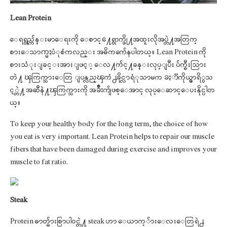
Lean Protein
ေရရွည္က်န္းမာေရးကို ေစာင္႔ေရွာက္ဖို႔အထူးလိုအပ္တဲ႔အတြက္
စားေသာက္မႈပံုစံကလည္း အဓိကက်ေနပါတယ္။ Lean Protein ကို
စားသံုးျခင္းအားျဖင့္ ေလ႔က်င္႔ခန္းလုပ္ျပီး ပ်က္စီးသြား
တဲ႔ ၾကြက္သားေတြ ျပန္လည္ၾကံ႕ခိုင္လာရံုသာမက ခႏာၱကိုယ္မွာရိွသ
င့္တဲ႔ အဆီနဲ႔ၾကြက္သားကို အခ်ိဳးက်ျဖစ္ေအာင္ လုပ္ေဆာင္ေပးနိုင္ပါတ
ယ္။
To keep your healthy body for the long term, the choice of how
you eat is very important. Lean Protein helps to repair our muscle
fibers that have been damaged during exercise and improves your
muscle to fat ratio.
Steak
Protein ဓာတ္မ်ားစြာပါဝင္တဲ႔ steak ဟာ ေယာက္်ားေလးေတြရဲ႕