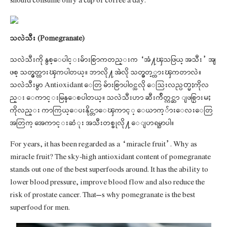
should consume only a cup of coffee a day.
သလဲသီး (Pomegranate)
သလဲသီးကို နွစ္ေပါင္းမ်ားစြာကတည္းက “အံ႔ၾသဖြယ္ အသီး” အျ
ဖစ္ သတ္မွတ္ထားၾကပါတယ္။ ဘာလို႔ အဲလို သတ္မွတ္္ထားၾကတာလဲ။
သလဲသီးမွာ Antioxidant ေတြ မ်ားစြာပါဝင္သလို ေသြးလည္ပတ္မႈကိုလ
ည္း ေကာင္းမြန္ေစပါတယ္။ သလဲသီးဟာ ဆီးက်ိတ္ကင္ဆာ ျဖစ္ပြားမႈ
ကိုလည္း ကာကြယ္ေပးနိုင္တာေၾကာင့္ ေယာက္်ားေလးေတြ
အတြက္ အေကာင္းဆံုး အသီးတစ္ခုလို႔ ေျပာရမွာပါ။
For years, it has been regarded as a “miracle fruit”. Why as
miracle fruit? The sky-high antioxidant content of pomegranate
stands out one of the best superfoods around. It has the ability to
lower blood pressure, improve blood flow and also reduce the
risk of prostate cancer. That’s why pomegranate is the best
superfood for men.