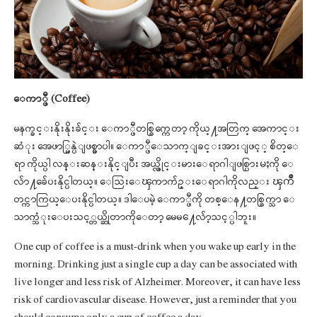
ေကာ္ဖီ (Coffee)
မနက္ခင္းနိုးနိုးခ်င္း ေကာ္ဖီတစ္ခြက္ကေတာ့ ကိုယ္႔အတြက္ အေကာင္း
ဆံုး အေဖာ္မြန္ပဲျဖစ္မွာပါ။ ေကာ္ဖီေသာက္ျခင္းအားျဖင့္ စိတ္ေ
ရာ ကိုယ္ပါ လန္းဆန္းနိုင္ျပီး အယ္လ္ဇိုင္းမားေရာဂါျဖစ္ပြားမႈကို ေ
လ်ာ႔ခ်ေပးနိုင္ပါတယ္။ ေသြးေၾကာက်ဥ္းေရာဂါကိုလည္း ၾကိဳ
တင္ကာကြယ္ေပးနိုင္ပါတယ္။ ဒါေပမဲ့ ေကာ္ဖီကို တစ္ေန႔တစ္ခြက္သာ ေ
သာက္သံုးေပးသင့္တယ္ဆိုတာကိုေတာ့ မေမ႔ေလ်ာ့သင့္ပါဘူး။
One cup of coffee is a must-drink when you wake up early in the
morning. Drinking just a single cup a day can be associated with
live longer and less risk of Alzheimer. Moreover, it can have less
risk of cardiovascular disease. However, just a reminder that you