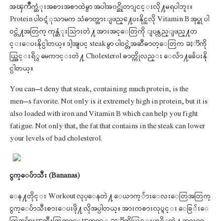
အၾကိဳက္ဆံုးအစားအစာထဲမွာ အပါအ၀င္ဆိုတာ ျငင္းလို႔မရပါဘူး။
Protein ပါဝင္ရံုသာမက သံဓာတ္အားျဖည္႔ေပးနိုင္သလို Vitamin B အုပ္စု ပါ
ဝင္တဲ႔အတြက္ ကုန္ဆံုးသြားတဲ႔ အားအင္ေတြကို ျပန္လည္ျဖည္႔တ
င္းေပးနိုင္ပါတယ္။ ဒါ့အျပင္ steak မွာ ပါဝင္တဲ့အဆီဓာတ္ေတြက ခႏာၱကို
ယ္တြင္းရိွ မေကာင္းတဲ႔ Cholesterol ဓာတ္ကိုလည္း ေလ်ာ႔ခ်ေပးနို
င္ပါတယ္။
You can’t deny that steak, containing much protein, is the
men’s favorite. Not only is it extremely high in protein, but it is
also loaded with iron and Vitamin B which can help you fight
fatigue. Not only that, the fat that contains in the steak can lower
your levels of bad cholesterol.
ငွက္ေပ်ာသီး (Bananas)
ေန႔တိုင္း Workout လုပ္ေနတဲ႔ ေယာက္်ားေလးေတြအတြက္
ငွက္ေပ်ာသီးစားေပးဖို႔ လိုအပ္ပါတယ္။ အားကစားလုပ္ရင္း ေခြ်းေ