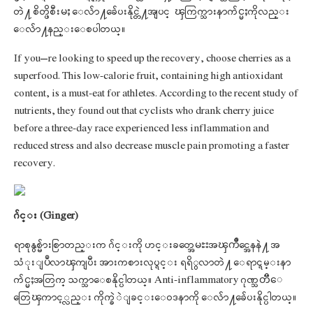
တဲ႔ စိတ္ဖိစီးမႈ ေလ်ာ႔ခ်ေပးနိုင္တဲ႔အျပင္ ၾကြက္သားနာက်င္မႈကိုလည္း
ေလ်ာ႔နည္းေစပါတယ္။
If you’re looking to speed up the recovery, choose cherries as a
superfood. This low-calorie fruit, containing high antioxidant
content, is a must-eat for athletes. According to the recent study of
nutrients, they found out that cyclists who drank cherry juice
before a three-day race experienced less inflammation and
reduced stress and also decrease muscle pain promoting a faster
recovery.
ဂ်င္း (Ginger)
ရာစုနွစ္မ်ားစြာတည္းက ဂ်င္းကို ဟင္းခတ္အေမႊးအၾကိဳင္အေနနဲ႔ အ
သံုးျပဳလာၾကျပီး အားကစားလုပ္ရင္း ရရိွလာတဲ႔ ေရာင္ရမ္းနာ
က်င္မႈအတြက္ သက္သာေစနိုင္ပါတယ္။ Anti-inflammatory ဂုဏ္သတၱိေ
တြေၾကာင့္လည္း ကိုက္ခဲဲျခင္းေဝဒနာကို ေလ်ာ႔ခ်ေပးနိုင္ပါတယ္။