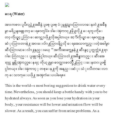
ေရ (Water)
အားကစားျပဳလုပ္တဲ႔အခ်ိန္ပဲျဖစ္ျဖစ္ ပံုမွန္လႈပ္ရွားသြားလာေနတဲ႔အခ်ိန္
မွာ မရိွမျဖစ္ကေတာ့ ေရဓာတ္ပါပဲ။ ဒါေၾကာင္႔မို႔လို႔ ေရဘူးကိုေ
တာ့ ကိုယ္နွင့္မကြာ ေဆာင္ထားဖို႔လိုအပ္ပါတယ္။ ခႏာၱကိုယ္မွာ ေရဓာတ္ကုန္
ဆံုးသြားတာနဲ႔ အားေလ်ာ႔သြားနိုင္သလို ေရအေသာက္နည္းတဲ့အခါမွာ
ဆီးသြားမႈ ေလ်ာ႔နည္းမယ္ – အက်ိဳးဆက္အေနနဲ႔ ဆီးနွင့္ပတ္သက္တဲ႔ေရာ
ဂါေတြလည္း ျဖစ္လာနိုင္ပါတယ္။ ဆီးသြားတဲ႔အခ်ိန္မွာလည္း ဆီးအေ
ရာင္က မွန္လိုၾကည္ေနရင္ ကိုယ္႔မွာ ဓာတ္ဆားဓာတ္ခ်ိဳ႕ယြင္းေနတာျဖစ္နိ
င္ပါတယ္။ ဒါေၾကာင့္ တစ္ေန႔ကို အနည္းဆံုး သံုးလီတာေလာ
က္ ေသာက္ေပးဖို႔ အၾကံေပးပါရေစ။
This is the world’s most boring suggestion to drink water every
time. Nevertheless, you should keep a bottle handy with you to be
hydrated always. As soon as you lose your hydration in your
body, your resistance will be lower and urination flow will be
slower. As a result, you can suffer from urine problems. As a