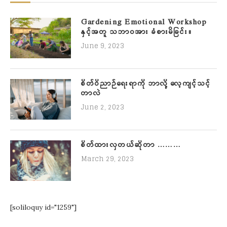
Gardening Emotional Workshop
နှင့်အတူ သဘာဝအား ခံစားမိခြင်း။
June 9, 2023
စိတ်ဝိညာဉ်ရေးရာကို ဘာလို့ လေ့ကျင့်သင့်
တာလဲ
June 2, 2023
စိတ်ထားလှတယ်ဆိုတာ ………
March 29, 2023
[soliloquy id="1259"]