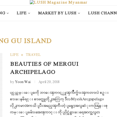
NG
LIFE
MARKET BY LUSH
LUSH CHANN
NG GU ISLAND
LIFE
TRAVEL
BEAUTIES OF MERGUI
ARCHIPELAGO
by
Yoon Wai
April 20, 2018
ပင္လယ္ကမ္းေျခကို ဘာေၾကာင့္လူၾကိဳက္မ်ားၾကတာလဲ စဥ္း
စားေနမိရင္း စာဖတ္သူတို႕အတြက္ ဒီလMyeikArcgupelago
လို႕ကမာၻကသိျပီးအမည္ၾကီးတဲ့ျမန္မာ့အလွဆံုးကၽြန္းစု
ကမ္းေျခမ်ားအေၾကာင္း ကိုျပိုင္စံရွားေရေအာက္အလွတ