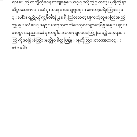
ရားေတြ တည္ရွိတဲ့ေနရာအျဖစ္ေဖာ္ျပလိုက္ခ်င္ပါတယ္။ ပူအိုက္တဲ့ရာ
သီမွာအေကာင္းဆံုးအပန္းေျဖျခင္းကေတာ့ခရီးသြားျခ
င္းပါပဲ။ ရည္ရြယ္ခ်က္အမ်ဳိးမ်ဳိးနဲ႕ ခရီးသြားတတ္ၾကတဲ့လူေတြအတြ
က္အပန္းလဲေျဖရင္းဗဟုသုတလဲေလ့လာရွာေဖြစူးစမ္းရင္း
ဘဝမွာ အနည္းဆံုးတစ္ခါေလာက္ျမင္ေတြ႕သင့္တဲ့ေနရာေ
တြ ကိုေရြးခ်ယ္သြားမယ္ဆိုျမိတ္ကၽြန္းစုကိုသြားတာအေကာင္း
ဆံုးပါပဲ