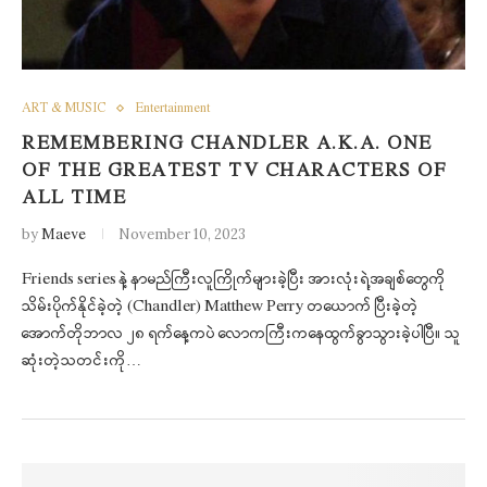
ART & MUSIC
Entertainment
REMEMBERING CHANDLER A.K.A. ONE
OF THE GREATEST TV CHARACTERS OF
ALL TIME
by
Maeve
November 10, 2023
Friends series နဲ့ နာမည်ကြီးလူကြိုက်များခဲ့ပြီး အားလုံးရဲ့အချစ်တွေကို
သိမ်းပိုက်နိုင်ခဲ့တဲ့ (Chandler) Matthew Perry တယောက် ပြီးခဲ့တဲ့
အောက်တိုဘာလ ၂၈ ရက်နေ့ကပဲ လောကကြီးကနေထွက်ခွာသွားခဲ့ပါပြီ။ သူ
ဆုံးတဲ့သတင်းကို…