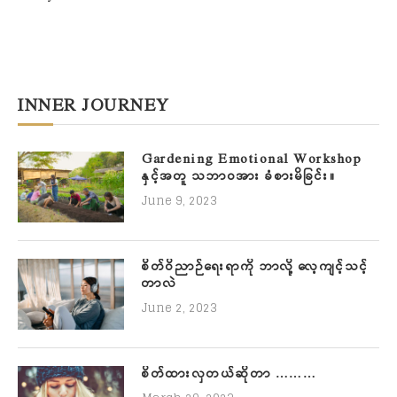
INNER JOURNEY
Gardening Emotional Workshop
နှင့်အတူ သဘာဝအား ခံစားမိခြင်း။
June 9, 2023
စိတ်ဝိညာဉ်ရေးရာကို ဘာလို့ လေ့ကျင့်သင့်
တာလဲ
June 2, 2023
စိတ်ထားလှတယ်ဆိုတာ ………