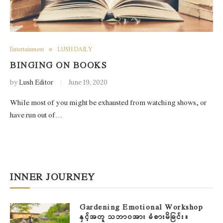
Entertainment
LUSH DAILY
BINGING ON BOOKS
by
Lush Editor
June 19, 2020
While most of you might be exhausted from watching shows, or
have run out of…
INNER JOURNEY
Gardening Emotional Workshop
နှင့်အတူ သဘာဝအား ခံစားမိခြင်း။