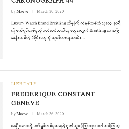
CHRONOGRAPH 44
by
Maeve
March 30, 2020
Luxury Watch Brand Breitling ကိုမှ ကြိုက်နှစ်သစ်တဲ့သူတွေ၊ နာရီ
ကို ဖက်ရှင်တစ်ခုလို ဝတ်ဆင်တတ်သူ တွေအတွက် Breitling က အမြဲ
ဆန်းသစ်တဲ့ ဒီဇိုင်းတွေကို ထုတ်ပေးနေတာပဲ။…
LUSH DAILY
FREDERIQUE CONSTANT
GENEVE
by
Maeve
March 26, 2020
အမျိုးသားတို့ ဖက်ရှင်တစ်ခုအနေနဲ့ ဂုဏ်ယူဝင့်ကြွားစွာ ဝတ်ဆင်ကြတဲ့