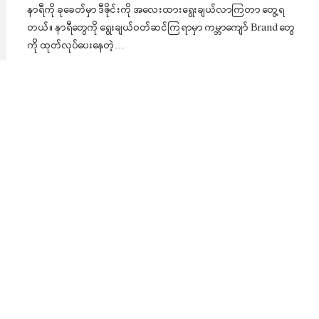
နာရီကို ခုခေတ်မှာ ဒီဇိုင်းကို အလေးထားရွေးချယ်လာကြတာ တွေ့ရ
တယ်။ နာရီတွေကို ရွေးချယ်ဝတ်ဆင်ကြရာမှာ ကမ္ဘာကျော် Brand တွေ
ကို ထုတ်လုပ်ပေးနေတဲ့…