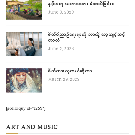
နှင့်အတူ သဘာဝအား ခံစားမိခြင်း။
June 9, 2023
စိတ်ဝိညာဉ်ရေးရာကို ဘာလို့ လေ့ကျင့်သင့်
တာလဲ
June 2, 2023
စိတ်ထားလှတယ်ဆိုတာ ………
March 29, 2023
[soliloquy id="1259"]
ART AND MUSIC