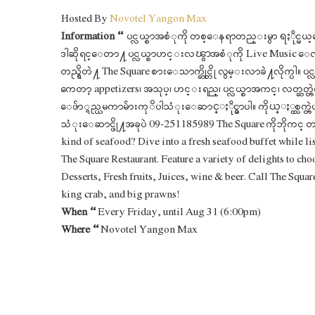
Hosted By
Novotel Yangon Max
Information –
ပင္လယ္စာအစံုကို တစ္ေနရာတည္းမွာ ရႏိုင္
ဒါဆိုရင္ေတာ႔ ပင္လယ္စာဟင္းလၽွာအစံုကို Live Music ေလးန
တည္ရွိတဲ႔ The Square စားေသာက္ဆိုင္ကို လွမ္းလာခဲ႔လိုက္ပ
ကေတာ့ appetizers၊ အသုပ္၊ ဟင္းရည္၊ ပင္လယ္စာအကင္၊ လတ္ဆတ
ေဖ်ာ္ရည္ယမကာမ်ားကုိပါသံုးေဆာင္ႏိုင္မွာပါ။ ကိုယ္ႏွစ္သက္တဲ့
သံုးေဆာင္ဖို႔အခုပဲ 09-251185989 The Square ကိုဘိုကင္ တင္လ
kind of seafood? Dive into a fresh seafood buffet while lis
The Square Restaurant. Feature a variety of delights to ch
Desserts, Fresh fruits, Juices, wine & beer. Call The Squa
king crab, and big prawns!
When –
Every Friday, until Aug 31 (6:00pm)
Where –
Novotel Yangon Max