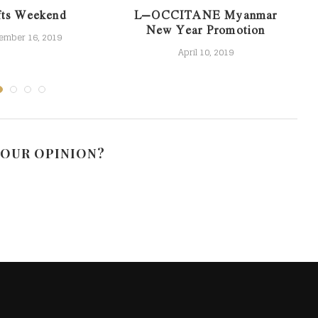
fts Weekend
L’OCCITANE Myanmar
New Year Promotion
ember 16, 2019
April 10, 2019
YOUR OPINION?