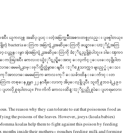
း ယူကလစ္က အဆိပ္ျပင္းတဲ့အရြက္အမ်ိဳးအစားတစ္ခုလည္းျဖစ္ပါတယ္။
ွိတဲ့ bacteria ေတြက အရြက္ရဲ႕အဆိပ္ေတြကို ဖယ္ရွားေပးႏုိင္တဲ့အတြ
္းမွာ အဲ့အရြက္ရဲ႕အဆိပ္ေတြကို ခံႏုိင္ရည္မရွိခဲ့ပါဘူး။ ဒါေၾကာ
ေကၽြးၿပီး ကေလးငယ္ခံႏုိင္ရည္ရွိေအာင္ ေလ့က်င့္ေပးေလ့ရွိပါတ
မေမရဲ႕ဝမ္းဗုိက္အိတ္ထဲမွာေနျပီး ႏုိ႔ေသာက္ကာ မျပည့္စံုေသး
ါတယ္။ ကုိအာလာေမေမေတြက ကေလးကုိ ေသခ်ာထိန္းေက်ာင္းတ
တြက တစ္ေန႔မွာ ၂၂ နာရီေလာက္ အိပ္ေလ့ရွိျပီး သူတို႔ဘဝရဲ႕ ၉၀
ို႔ ေျပာလို႔ရပါတယ္။ Pro က်က် ကေလးထိန္းႏုိင္တယ္လို႔ပဲေျပာရမလား
us. The reason why they can tolerate to eat that poisonous food as
xifying the poisons of the leaves. However, joeys (koala babies)
 Momma koalas help them to fight against this poison by feeding
six months inside their mothers’ pouches feeding milk and forming