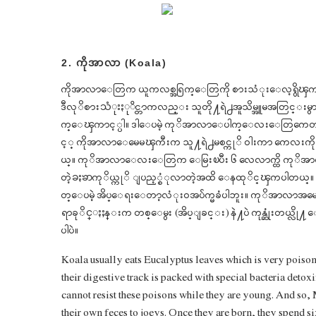
2. ကိုအာလာ (Koala)
ကိုအာလာေတြက ယူကလစ္အရြက္ေတြကို စားသံုးေလ့ရွိၾကၿပီ
ဒီလုိစားသံုးႏုိင္တာကလည္း သူတို႔ရဲ႕အူသိမ္အူမအတြင္းမွာရ
က္ေၾကာင့္ပါ။ ဒါေပမဲ့ ကုိအာလာေပါက္ေလးေတြကေတာ့ ငယ္တုန
င့္ ကိုအာလာေမေမၾကီးက သူ႔ရဲ႕မစင္ကုိ ဝါးကာ ကေလးကို
ယ္။ ကုိအာလာေလးေတြက ေမြးၿပီး ၆ လေလာက္ထိ ကုိအာလာေ
တဲ့ခႏၶာကုိယ္ကုိ ျပည့္စံုလာတဲ့အထိ ေနထုိင္ၾကပ
တ္ေပမဲ့ အိပ္ေရးေတာ့လံုးဝအပ်က္မခံပါဘူး။ ကုိအာလာအမေ
ရာခုိင္ႏႈန္းက တစ္ေမွး (အိပ္ျခင္း) နဲ႔ပဲ ကုန္ဆုံးတယ္လ
ပါပဲ။
Koala usually eats Eucalyptus leaves which is very poisono
their digestive track is packed with special bacteria deto
cannot resist these poisons while they are young. And so,
their own feces to joeys. Once they are born, they spend 