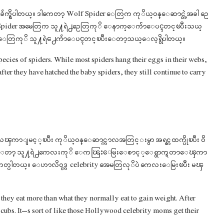
်က္ရွိပါတယ္။ ဒါကေတာ့ Wolf Spider ေတြက ကုိယ္ဝန္ေဆာင္တဲ့အခါ ဥေ
 Wolf Spider အမေတြက သူ႔ရဲ႕ဥေတြကုိ ေနာက္ေက်ာေပၚတင္ၿပီးသယ္
းေတြကုိ သူ႔ရဲ႕ေက်ာေပၚတင္ၿပီးေတာ့သယ္ေလ့ရွိပါတယ္။
species of spiders. While most spiders hang their eggs in their webs,
fter they have hatched the baby spiders, they still continue to carry
 လၾကာျမင့္ၿပီး ကုိယ္ဝန္ေဆာင္ကာလအတြင္းမွာ အရင္ကထက္ပိုၿပီး ဝိ
ိန္မွာေတာ့ သူ႔ရဲ႕ကေလးကုိ ေကၽြးေမြးေစာင့္ေရွာက္ရတာေၾကာ
ားတတ္ပါတယ္။ ေဟာလိဝုဒ္က celebrity အေမတြလုိပဲ ကေလးေမြးၿပီး မၾ
they eat more than what they normally eat to gain weight. After
 cubs. It’s sort of like those Hollywood celebrity moms get their