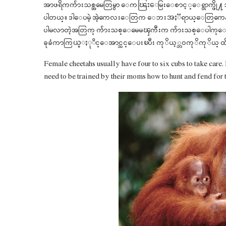
အာဖရိကက်ားသစ္အမေတြမွာ ေကၽြးေမြးေစာင့္ေရွာက္ဖိ
ပါတယ္။ ဒါေပမဲ့ အဲ့ကေလးေတြက ေဘးအႏၱရာယ္ေတြကေန ထ
ပါမလာတဲ့အတြက္ က်ားသစ္ေမေမၾကီးက က်ားသစ္ေပါက္ေလ
ခုခံကာကြယ္ႏုိင္ေအာင္သင္ေပးၿပီး ကုိယ့္ဘဝကုိကုိယ္ ထိန္
Female cheetahs usually have four to six cubs to take care.
need to be trained by their moms how to hunt and fend for t