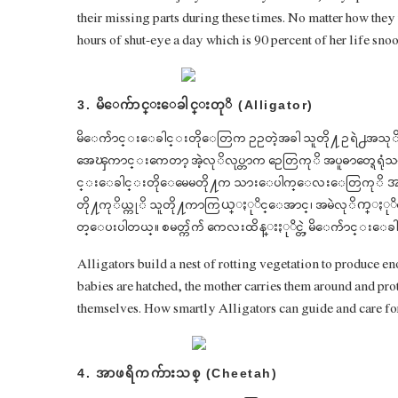
their missing parts during these times. No matter how they 
hours of shut-eye a day which is 90 percent of her life sno
3. မိေက်ာင္းေခါင္းတုိ (Alligator)
မိေက်ာင္းေခါင္းတိုေတြက ဥဥတဲ့အခါ သူတို႔ ဥရဲ႕အသုိက္
အေၾကာင္းကေတာ့ အဲ့လုိလုပ္တာက ဥေတြကုိ အပူဓာတ္ရေရုံ
င္းေခါင္းတိုေမေမတို႔က သားေပါက္ေလးေတြကုိ အႏၱရ
တို႔ကုိယ္ကုိ သူတို႔ကာကြယ္ႏုိင္ေအာင္၊ အမဲလုိက္ႏုိင
တ္ေပးပါတယ္။ စမတ္က်က် ကေလးထိန္းႏုိင္တဲ့ မိေက်ာင္းေ
Alligators build a nest of rotting vegetation to produce en
babies are hatched, the mother carries them around and prot
themselves. How smartly Alligators can guide and care for
4. အာဖရိကက်ားသစ္ (Cheetah)