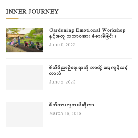
INNER JOURNEY
Gardening Emotional Workshop
နှင့်အတူ သဘာဝအား ခံစားမိခြင်း။
June 9, 2023
စိတ်ဝိညာဉ်ရေးရာကို ဘာလို့ လေ့ကျင့်သင့်
တာလဲ
June 2, 2023
စိတ်ထားလှတယ်ဆိုတာ ………
March 29, 2023