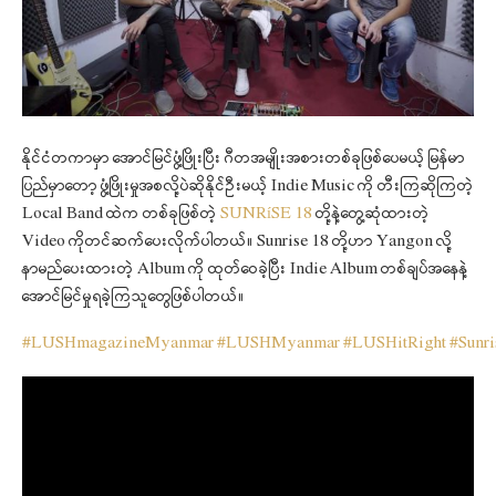
နိုင်ငံတကာမှာ အောင်မြင်ဖွံ့ဖြိုးပြီး ဂီတအမျိုးအစားတစ်ခုဖြစ်ပေမယ့် မြန်မာ
ပြည်မှာတော့ ဖွံ့ဖြိုးမှုအစလို့ပဲဆိုနိုင်ဦးမယ့် Indie Music ကို တီးကြဆိုကြတဲ့
Local Band ထဲက တစ်ခုဖြစ်တဲ့
SUNRíSE 18
တို့နဲ့တွေ့ဆုံထားတဲ့
Video ကိုတင်ဆက်ပေးလိုက်ပါတယ်။ Sunrise 18 တို့ဟာ Yangon လို့
နာမည်ပေးထားတဲ့ Album ကို ထုတ်ဝေခဲ့ပြီး Indie Album တစ်ချပ်အနေနဲ့
အောင်မြင်မှုရခဲ့ကြသူတွေဖြစ်ပါတယ်။
#
LUSHmagazineMyanmar
#
LUSHMyanmar
#
LUSHitRight
#
Sunr