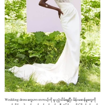
Wedding dress တွေဟာ တကယ့်ကို နူးညံ့သိမ်မွေ့ပြီး မိန်းမဆန်မှုတွေကို