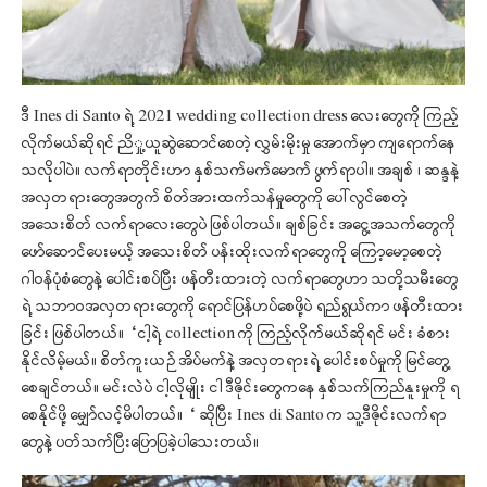
ဒီ Ines di Santo ရဲ့ 2021 wedding collection dress လေးတွေကို ကြည့်
လိုက်မယ်ဆိုရင် ညိှု့ယူဆွဲဆောင်စေတဲ့ လွှမ်းမိုးမှု အောက်မှာ ကျရောက်နေ
သလိုပါပဲ။ လက်ရာတိုင်းဟာ နှစ်သက်မက်မောက် ဖွက်ရာပါ။ အချစ် ၊ ဆန္ဒနဲ့
အလှတရားတွေအတွက် စိတ်အားထက်သန်မှုတွေကို ပေါ်လွင်စေတဲ့
အသေးစိတ် လက်ရာလေးတွေပဲ ဖြစ်ပါတယ်။ ချစ်ခြင်း အငွေ့အသက်တွေကို
ဖော်ဆောင်ပေးမယ့် အသေးစိတ် ပန်းထိုးလက်ရာတွေကို ကြော့မော့စေတဲ့
ဂါဝန်ပုံစံတွေနဲ့ ပေါင်းစပ်ပြီး ဖန်တီးထားတဲ့ လက်ရာတွေဟာ သတို့သမီးတွေ
ရဲ့ သဘာဝအလှတရားတွေကို ရောင်ပြန်ဟပ်စေဖို့ပဲ ရည်ရွယ်ကာ ဖန်တီးထား
ခြင်း ဖြစ်ပါတယ်။ “ငါ့ရဲ့ collection ကို ကြည့်လိုက်မယ်ဆိုရင် မင်း ခံစား
နိုင်လိမ့်မယ်။ စိတ်ကူးယဉ် အိပ်မက်နဲ့ အလှတရားရဲ့ ပေါင်းစပ်မှုကို မြင်တွေ့
စေချင်တယ်။ မင်းလဲပဲ ငါ့လိုမျိုး ငါ ဒီဇိုင်းတွေကနေ နှစ်သက်ကြည်နူးမှုကို ရ
စေနိုင်ဖို့ မျှော်လင့်မိပါတယ်။ “ ဆိုပြီး Ines di Santo က သူ့ဒီဇိုင်းလက်ရာ
တွေနဲ့ ပတ်သက်ပြီးပြောပြခဲ့ပါသေးတယ်။