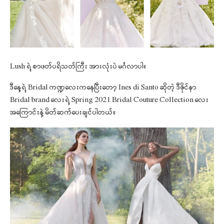
Lush ရဲ့ စာဖတ်ပရိသတ်ကြီး အားလုံးပဲ မင်္ဂလာပါ။
ဒီနေ့ရဲ့ Bridal ကဏ္ဍလေးကနေပြီးတော့ Ines di Santo ဆိုတဲ့ ဒီဇိုင်နာ
Bridal brand လေးရဲ့ Spring 2021 Bridal Couture Collection လေး
အကြောင်းနဲ့ မိတ်ဆက်ပေးချင်ပါတယ်။