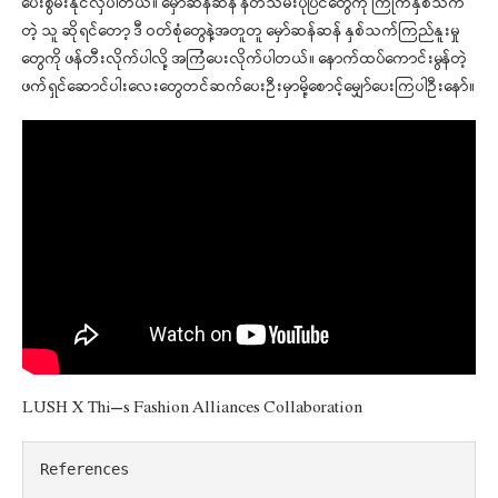
ပေးစွမ်းနိုင်လှပါတယ်။ မှော်ဆန်ဆန် နတ်သမီးပုံပြင်တွေကို ကြိုက်နှစ်သက်
တဲ့ သူ ဆိုရင်တော့ ဒီ ဝတ်စုံတွေနဲ့အတူတူ မှော်ဆန်ဆန် နှစ်သက်ကြည်နူးမှု
တွေကို ဖန်တီးလိုက်ပါလို့ အကြံပေးလိုက်ပါတယ်။ နောက်ထပ်ကောင်းမွန်တဲ့
ဖက်ရှင်ဆောင်ပါးလေးတွေတင်ဆက်ပေးဦးမှာမို့စောင့်မျှော်ပေးကြပါဦးနော်။
LUSH X Thi’s Fashion Alliances Collaboration
References
