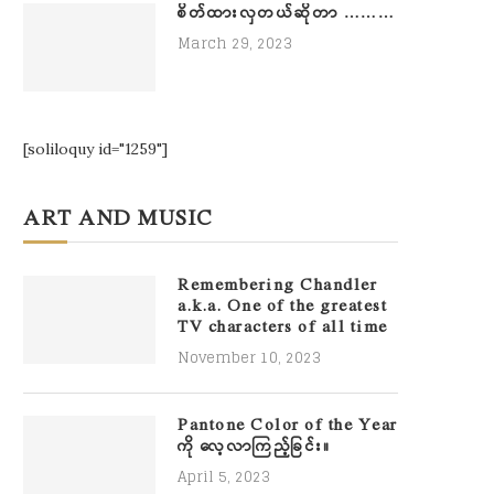
စိတ်ထားလှတယ်ဆိုတာ ………
March 29, 2023
[soliloquy id="1259"]
ART AND MUSIC
Remembering Chandler
a.k.a. One of the greatest
TV characters of all time
November 10, 2023
Pantone Color of the Year
ကို လေ့လာကြည့်ခြင်း။
April 5, 2023