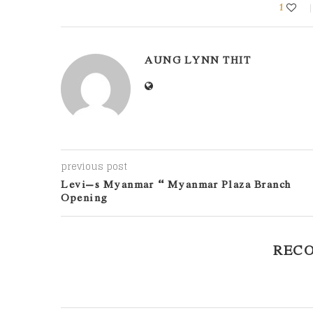
1
AUNG LYNN THIT
previous post
Levi’s Myanmar – Myanmar Plaza Branch
Opening
REC