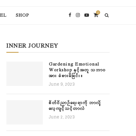
0
EL
SHOP
INNER JOURNEY
Gardening Emotional
Workshop နှင့်အတူ သဘာဝ
အား ခံစားမိခြင်း။
June 9, 2023
စိတ်ဝိညာဉ်ရေးရာကို ဘာလို့
လေ့ကျင့်သင့်တာလဲ
June 2, 2023