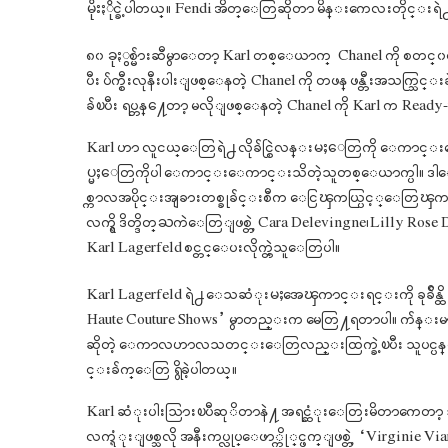
မိုးႏိုင္ခဲ့ပါတယ္။ Fendi အိတ္ေတြဆိုတာ မိန္းကေလးတိုင္းရဲ႕ အိပ
၈၀ ခုႏွစ္မ်ားဆီမွာေတာ့ Karl တစ္ေယာက္ Chanel ကို စတင္၀
ပီး ပ်က္စီးလုနီးပါးျဖစ္ေနတဲ့ Chanel ကို တဖန္ ဖန္တီးအ
ခ်ၿပီး ရပ္တန္႔ေတာ့ မလိုျဖစ္ေနတဲ့ Chanel ကို Karl က Read
Karl ဟာ လူငယ္ေတြရဲ႕ လိုခ်င္စြဲလန္းမႈေတြကို ေကာင္းေ
ပ္မႈေတြကိုပါ ေကာင္းေကာင္းသိတဲ့သူတစ္ေယာက္ပါ။ ဒါေၾ
စ္ကာလအပိုင္းအျခားတစ္ခုခ်င္းစီက ေငြၾကယ္ပြင့္ေတြၾကား
လက္ရွိ ဒိတ္ဒိတ္ႀကဲေတြျဖစ္တဲ့ Cara Delevingne၊Lilly Ro
Karl Lagerfeld စင္တင္ေပးလိုက္တဲ့သူေတြပါ။
Karl Lagerfeld ရဲ႕ ေသဆံုးမႈအေၾကာင္းရင္းကို ခုခ်ိန္ထိ တိ
Haute Couture Shows” မွာတည္းက မေတြ႔ရတာပါ။ က်န္းမာ
ဆိုတဲ့
ေကာလဟာလသတင္းေတြလည္းထြက္ခဲ့ၿပီး သူပင္ပန္းတ
င္းခ်က္ေတြ ရွိခဲ့ပါတယ္။
Karl ဆံုးပါးသြားၿပီဆုိတာနဲ႔ အရင္ဆံုးေတြးမိတာကေတာ့ ဘယ
လက္ရံုးျဖစ္သလို အနီးကပ္လုပ္ေဖာ္ကို္င္ဖက္ျဖစ္တဲ့ “Virginie 