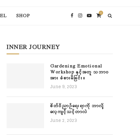
0
EL
SHOP
INNER JOURNEY
Gardening Emotional
Workshop နှင့်အတူ သဘာဝ
အား ခံစားမိခြင်း။
June 9, 2023
စိတ်ဝိညာဉ်ရေးရာကို ဘာလို့
လေ့ကျင့်သင့်တာလဲ
June 2, 2023