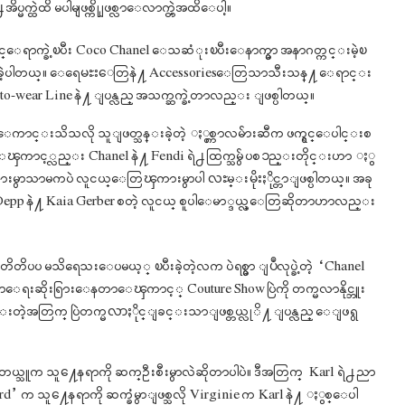
္မက္ထဲထိ မပါမျဖစ္ကို ျဖစ္လာေလာက္တဲ့အထိေပါ့။
င္ေရာက္ခဲ့ၿပီး Coco Chanel ေသဆံုးၿပီးေနာက္မွာ အနာဂတ္ကင္းမဲ့ၿ
သက္သြင္းခဲ့ပါတယ္။ ေရေမႊးေတြနဲ႔ Accessoriesေတြသာသီးသန္႔ ေရာင္း
y-to-wear Line နဲ႔ ျပန္လည္ အသက္ဆက္ခဲ့တာလည္း ျဖစ္ပါတယ္။
ကာင္းသိသလို သူျဖတ္သန္းခဲ့တဲ့ ႏွစ္ကာလမ်ားဆီက ဖက္ရွင္ေပါင္းစ
ကာင့္လည္း Chanel နဲ႔ Fendi ရဲ႕ ထြက္သမွ် ပစၥည္းတိုင္းဟာ ႏွ
မွာသာမကပဲ လူငယ္ေတြၾကားမွာပါ လႊမ္းမိုးႏိုင္တာျဖစ္ပါတယ္။ အခု
se Depp နဲ႔ Kaia Gerber စတဲ့ လူငယ္ စူပါေမာ္ဒယ္လ္ေတြဆိုတာဟာလည္း
တိပပ မသိရေသးေပမယ့္ ၿပီးခဲ့တဲ့လက ပဲရစ္မွာ ျပဳလုပ္ခဲ့တဲ့ “Chanel
ေရးဆိုးရြားေနတာေၾကာင့္ Couture Show ပြဲကို တက္မလာနိုင္ဘူး
ဲ့အတြက္ ပြဲတက္မလာႏိုင္ျခင္းသာျဖစ္တယ္လုိ႔ ျပန္လည္ ေျဖရွ
္သူက သူ႔ေနရာကို ဆက္ဦးစီးမွာလဲဆိုတာပါပဲ။ ဒီအတြက္ Karl ရဲ႕ ညာ
Viard” က သူ႔ေနရာကို ဆက္ခံမွာျဖစ္သလို Virginie က Karl နဲ႔ ႏွစ္ေပါ